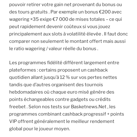
pouvoir retirer votre gain net provenant du bonus ou
des tours gratuits . Par exemple un bonus €200 avec
wagering ×35 exige €7 000 de mises totales – ce qui
peut rapidement devenir coûteux si vous jouez
principalement aux slots à volatilité élevée . Il faut donc
comparer non seulement le montant offert mais aussi
le ratio wagering / valeur réelle du bonus .
Les programmes fidélité diffèrent largement entre
plateformes : certains proposent un cashback
quotidien allant jusqu’à 12 % sur vos pertes nettes
tandis que d’autres organisent des tournois
hebdomadaires où chaque euro misé génère des
points échangeables contre gadgets ou crédits
freebet . Selon nos tests sur Basketnews.Net , les
programmes combinant cashback progressif + points
VIP offrent généralement le meilleur rendement
global pour le joueur moyen.