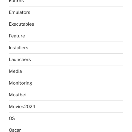
Editors
Emulators
Executables
Feature
Installers
Launchers
Media
Monitoring
Mostbet
Movies2024
OS
Oscar