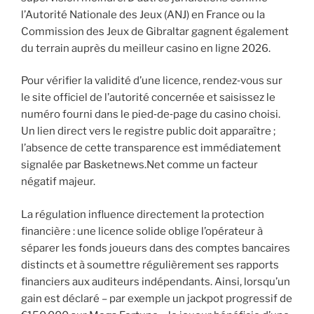
l’Autorité Nationale des Jeux (ANJ) en France ou la
Commission des Jeux de Gibraltar gagnent également
du terrain auprès du meilleur casino en ligne 2026.
Pour vérifier la validité d’une licence, rendez‑vous sur
le site officiel de l’autorité concernée et saisissez le
numéro fourni dans le pied‑de‑page du casino choisi.
Un lien direct vers le registre public doit apparaître ;
l’absence de cette transparence est immédiatement
signalée par Basketnews.Net comme un facteur
négatif majeur.
La régulation influence directement la protection
financière : une licence solide oblige l’opérateur à
séparer les fonds joueurs dans des comptes bancaires
distincts et à soumettre régulièrement ses rapports
financiers aux auditeurs indépendants. Ainsi, lorsqu’un
gain est déclaré – par exemple un jackpot progressif de