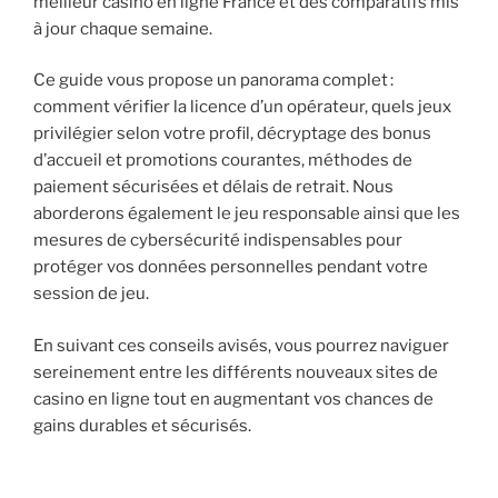
meilleur casino en ligne France et des comparatifs mis
à jour chaque semaine.
Ce guide vous propose un panorama complet :
comment vérifier la licence d’un opérateur, quels jeux
privilégier selon votre profil, décryptage des bonus
d’accueil et promotions courantes, méthodes de
paiement sécurisées et délais de retrait. Nous
aborderons également le jeu responsable ainsi que les
mesures de cybersécurité indispensables pour
protéger vos données personnelles pendant votre
session de jeu.
En suivant ces conseils avisés, vous pourrez naviguer
sereinement entre les différents nouveaux sites de
casino en ligne tout en augmentant vos chances de
gains durables et sécurisés.