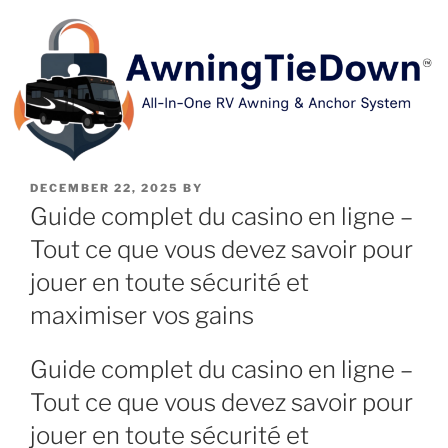
DECEMBER 22, 2025
BY
Guide complet du casino en ligne –
Tout ce que vous devez savoir pour
jouer en toute sécurité et
maximiser vos gains
Guide complet du casino en ligne –
Tout ce que vous devez savoir pour
jouer en toute sécurité et