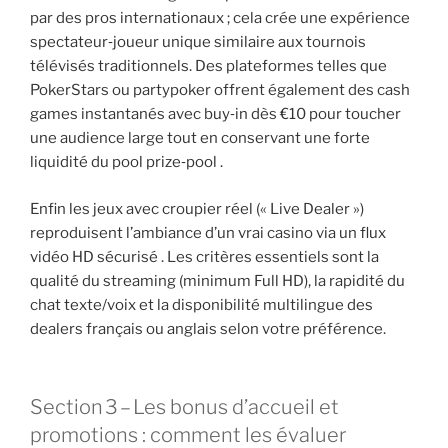
par des pros internationaux ; cela crée une expérience
spectateur‑joueur unique similaire aux tournois
télévisés traditionnels. Des plateformes telles que
PokerStars ou partypoker offrent également des cash
games instantanés avec buy‑in dès €10 pour toucher
une audience large tout en conservant une forte
liquidité du pool prize‑pool .
Enfin les jeux avec croupier réel (« Live Dealer »)
reproduisent l’ambiance d’un vrai casino via un flux
vidéo HD sécurisé . Les critères essentiels sont la
qualité du streaming (minimum Full HD), la rapidité du
chat texte/voix et la disponibilité multilingue des
dealers français ou anglais selon votre préférence.
Section 3 – Les bonus d’accueil et
promotions : comment les évaluer