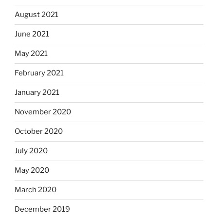
August 2021
June 2021
May 2021
February 2021
January 2021
November 2020
October 2020
July 2020
May 2020
March 2020
December 2019