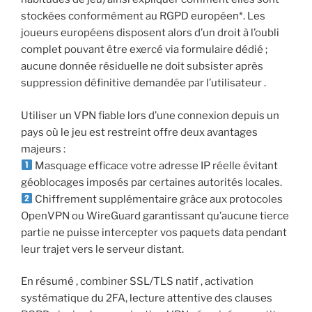
stockées conformément au RGPD européen*. Les
joueurs européens disposent alors d’un droit à l’oubli
complet pouvant être exercé via formulaire dédié ;
aucune donnée résiduelle ne doit subsister après
suppression définitive demandée par l’utilisateur .
Utiliser un VPN fiable lors d’une connexion depuis un
pays où le jeu est restreint offre deux avantages
majeurs :
Masquage efficace votre adresse IP réelle évitant
géoblocages imposés par certaines autorités locales.
Chiffrement supplémentaire grâce aux protocoles
OpenVPN ou WireGuard garantissant qu’aucune tierce
partie ne puisse intercepter vos paquets data pendant
leur trajet vers le serveur distant.
En résumé , combiner SSL/TLS natif , activation
systématique du 2FA, lecture attentive des clauses