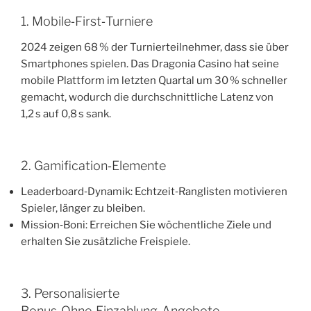
1. Mobile‑First‑Turniere
2024 zeigen 68 % der Turnierteilnehmer, dass sie über
Smartphones spielen. Das Dragonia Casino hat seine
mobile Plattform im letzten Quartal um 30 % schneller
gemacht, wodurch die durchschnittliche Latenz von
1,2 s auf 0,8 s sank.
2. Gamification‑Elemente
Leaderboard‑Dynamik: Echtzeit‑Ranglisten motivieren
Spieler, länger zu bleiben.
Mission‑Boni: Erreichen Sie wöchentliche Ziele und
erhalten Sie zusätzliche Freispiele.
3. Personalisierte
Bonus‑Ohne‑Einzahlung‑Angebote