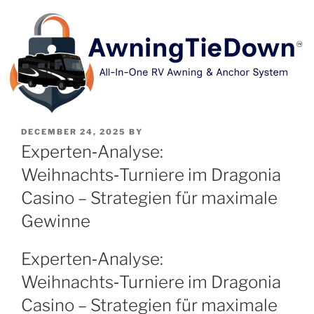
DECEMBER 24, 2025
BY
Experten‑Analyse:
Weihnachts‑Turniere im Dragonia
Casino – Strategien für maximale
Gewinne
Experten‑Analyse:
Weihnachts‑Turniere im Dragonia
Casino – Strategien für maximale