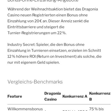
Während der Weihnachtsaktion bietet das Dragonia
Casino neuen Registrierten einen Bonus ohne
Einzahlung von 20 € an. Dieser Anreiz senkt die
Eintrittsbarriere und steigert die
Turnier‑Registrierungen um 22 %.
Industry Secret: Spieler, die den Bonus ohne
Einzahlung in Turnieren einsetzen, erzielen im Schnitt
12 % höhere ROI (Return on Investment) als solche, die
nur mit eigenem Geld spielen.
Vergleichs‑Benchmarks
Dragonia
Konkurrenz
Feature
Konkurrenz A
Casino
B
Willkommensbonus
75 % bis