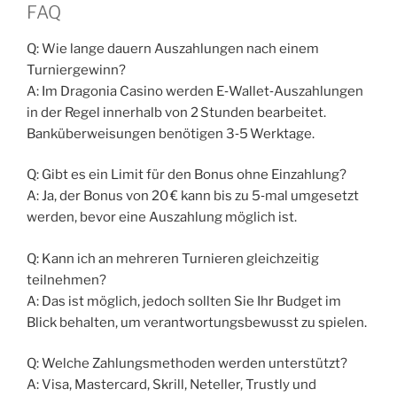
FAQ
Q: Wie lange dauern Auszahlungen nach einem
Turniergewinn?
A: Im Dragonia Casino werden E‑Wallet‑Auszahlungen
in der Regel innerhalb von 2 Stunden bearbeitet.
Banküberweisungen benötigen 3‑5 Werktage.
Q: Gibt es ein Limit für den Bonus ohne Einzahlung?
A: Ja, der Bonus von 20 € kann bis zu 5‑mal umgesetzt
werden, bevor eine Auszahlung möglich ist.
Q: Kann ich an mehreren Turnieren gleichzeitig
teilnehmen?
A: Das ist möglich, jedoch sollten Sie Ihr Budget im
Blick behalten, um verantwortungsbewusst zu spielen.
Q: Welche Zahlungsmethoden werden unterstützt?
A: Visa, Mastercard, Skrill, Neteller, Trustly und