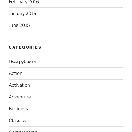
February 2016
January 2016
June 2015
CATEGORIES
! Без рубрики
Action
Activation
Adventure
Business
Classics