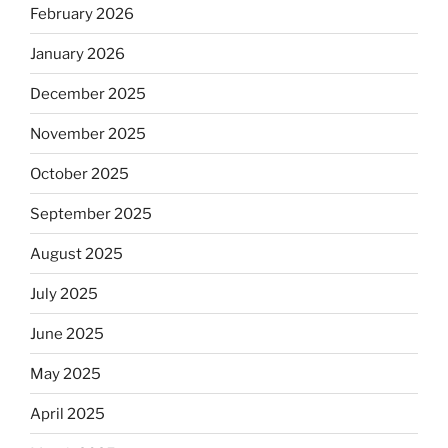
February 2026
January 2026
December 2025
November 2025
October 2025
September 2025
August 2025
July 2025
June 2025
May 2025
April 2025