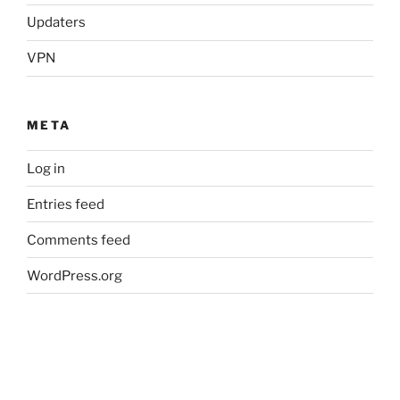
Updaters
VPN
META
Log in
Entries feed
Comments feed
WordPress.org