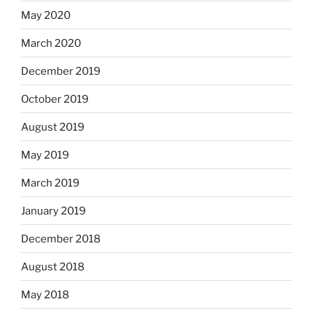
May 2020
March 2020
December 2019
October 2019
August 2019
May 2019
March 2019
January 2019
December 2018
August 2018
May 2018