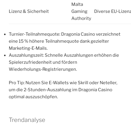
Malta
Lizenz & Sicherheit
Gaming
Diverse EU‑Lizen
Authority
Turnier‑Teilnahmequote: Dragonia Casino verzeichnet
eine 15 % höhere Teilnahmequote dank gezielter
Marketing‑E‑Mails.
Auszahlungszeit: Schnelle Auszahlungen erhöhen die
Spielerzufriedenheit und fördern
Wiederholungs‑Registrierungen.
Pro Tip: Nutzen Sie E‑Wallets wie Skrill oder Neteller,
um die 2‑Stunden‑Auszahlung im Dragonia Casino
optimal auszuschöpfen.
Trendanalyse