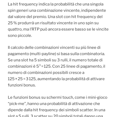
La hit frequency indica la probabilità che una singola
spin generi una combinazione vincente, indipendente
dal valore del premio. Una slot con hit frequency del
25 % produrrà un risultato vincente in uno spin su
quattro, ma l’RTP può ancora essere basso se le vincite
sono piccole.
Il calcolo delle combinazioni vincenti su più linee di
pagamento (multi‑payline) si basa sulla combinatoria.
Se una slot ha 5 simboli su 3 rulli, il numero totale di
combinazioni è 5³ = 125. Con 25 linee di pagamento, il
numero di combinazioni possibili cresce a
125 × 25 = 3 125, aumentando la probabilità di attivare
funzioni bonus.
Le funzioni bonus su schermi touch, come i mini‑gioco
“pick‑me”, hanno una probabilità di attivazione che
dipende dalla hit frequency dei simboli scatter. In una
slot a 5 rulli, 3 scatter su 20 simboli totali danno una