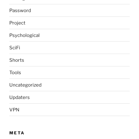
Password
Project
Psychological
SciFi
Shorts
Tools
Uncategorized
Updaters
VPN
META