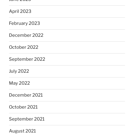
April 2023
February 2023
December 2022
October 2022
September 2022
July 2022
May 2022
December 2021
October 2021
September 2021
August 2021