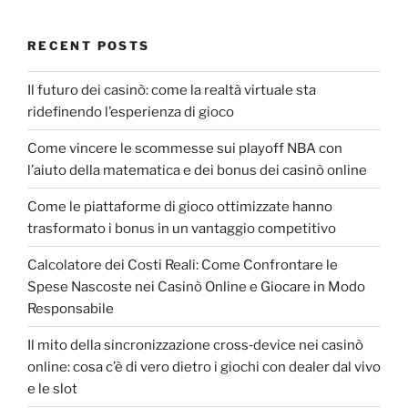
RECENT POSTS
Il futuro dei casinò: come la realtà virtuale sta
ridefinendo l’esperienza di gioco
Come vincere le scommesse sui playoff NBA con
l’aiuto della matematica e dei bonus dei casinò online
Come le piattaforme di gioco ottimizzate hanno
trasformato i bonus in un vantaggio competitivo
Calcolatore dei Costi Reali: Come Confrontare le
Spese Nascoste nei Casinò Online e Giocare in Modo
Responsabile
Il mito della sincronizzazione cross‑device nei casinò
online: cosa c’è di vero dietro i giochi con dealer dal vivo
e le slot