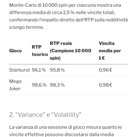
Monte‑Carlo di 10 000 spin per ciascuna mostra una
differenza media di circa 2,5 % nelle vincite totali,
confermando l’impatto diretto dell’RTP sulla redditività
a lungo termine.
RTP reale
Vincita
RTP
Gioco
(Campione 10 000
media per
teorico
spin)
1 €
Starburst
96,1 %
95,8 %
0,96 €
Mega
98,6 %
98,3 %
0,98 €
Joker
2. “Variance” e “Volatility”
La varianza di una sessione di gioco misura quanto le
vincite effettive possono discostarsi dalla media