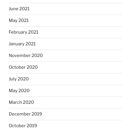
June 2021
May 2021
February 2021
January 2021
November 2020
October 2020
July 2020
May 2020
March 2020
December 2019
October 2019