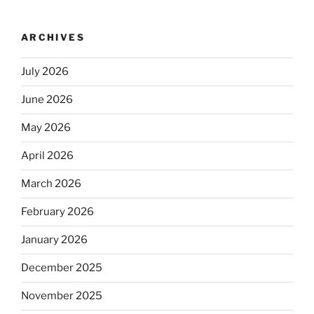
ARCHIVES
July 2026
June 2026
May 2026
April 2026
March 2026
February 2026
January 2026
December 2025
November 2025