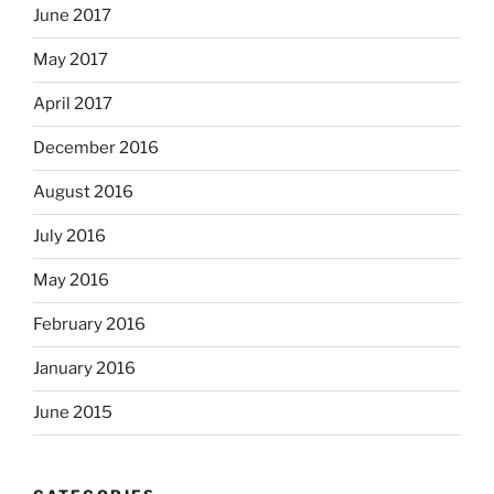
June 2017
May 2017
April 2017
December 2016
August 2016
July 2016
May 2016
February 2016
January 2016
June 2015