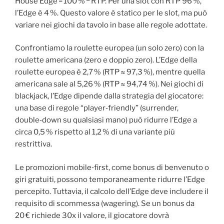
House Edge = 100 % − RTP. Per una slot con RTP 96 %,
l’Edge è 4 %. Questo valore è statico per le slot, ma può
variare nei giochi da tavolo in base alle regole adottate.
Confrontiamo la roulette europea (un solo zero) con la
roulette americana (zero e doppio zero). L’Edge della
roulette europea è 2,7 % (RTP ≈ 97,3 %), mentre quella
americana sale al 5,26 % (RTP ≈ 94,74 %). Nei giochi di
blackjack, l’Edge dipende dalla strategia del giocatore:
una base di regole “player‑friendly” (surrender,
double‑down su qualsiasi mano) può ridurre l’Edge a
circa 0,5 % rispetto al 1,2 % di una variante più
restrittiva.
Le promozioni mobile‑first, come bonus di benvenuto o
giri gratuiti, possono temporaneamente ridurre l’Edge
percepito. Tuttavia, il calcolo dell’Edge deve includere il
requisito di scommessa (wagering). Se un bonus da
20 € richiede 30x il valore, il giocatore dovrà