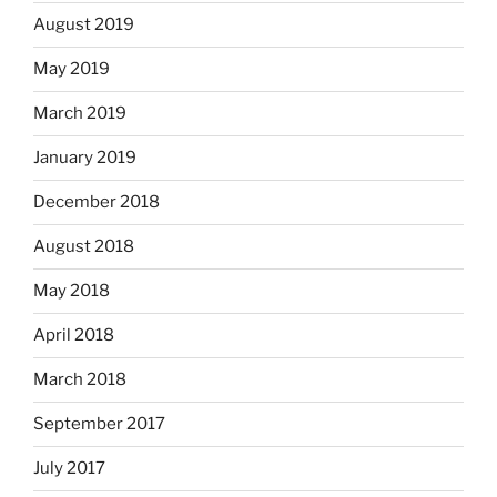
August 2019
May 2019
March 2019
January 2019
December 2018
August 2018
May 2018
April 2018
March 2018
September 2017
July 2017