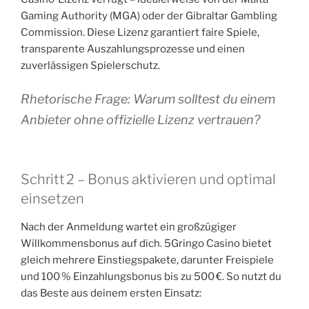
Gaming Authority (MGA) oder der Gibraltar Gambling
Commission. Diese Lizenz garantiert faire Spiele,
transparente Auszahlungsprozesse und einen
zuverlässigen Spielerschutz.
Rhetorische Frage: Warum solltest du einem
Anbieter ohne offizielle Lizenz vertrauen?
Schritt 2 – Bonus aktivieren und optimal
einsetzen
Nach der Anmeldung wartet ein großzügiger
Willkommensbonus auf dich. 5Gringo Casino bietet
gleich mehrere Einstiegspakete, darunter Freispiele
und 100 % Einzahlungsbonus bis zu 500 €. So nutzt du
das Beste aus deinem ersten Einsatz: