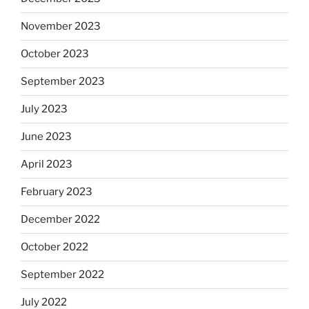
November 2023
October 2023
September 2023
July 2023
June 2023
April 2023
February 2023
December 2022
October 2022
September 2022
July 2022