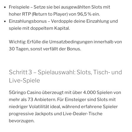
Freispiele – Setze sie bei ausgewählten Slots mit
hoher RTP (Return to Player) von 96,5 % ein.
Einzahlungsbonus – Verdopple deine Einzahlung und
spiele mit doppeltem Kapital.
Wichtig: Erfülle die Umsatzbedingungen innerhalb von
30 Tagen, sonst verfällt der Bonus.
Schritt 3 – Spielauswahl: Slots, Tisch‑ und
Live‑Spiele
5Gringo Casino überzeugt mit über 4.000 Spielen von
mehr als 73 Anbietern. Für Einsteiger sind Slots mit
niedriger Volatilität ideal, während erfahrene Spieler
progressive Jackpots und Live‑Dealer‑Tische
bevorzugen.