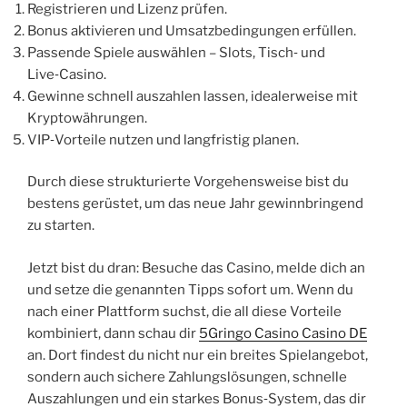
Registrieren und Lizenz prüfen.
Bonus aktivieren und Umsatzbedingungen erfüllen.
Passende Spiele auswählen – Slots, Tisch‑ und
Live‑Casino.
Gewinne schnell auszahlen lassen, idealerweise mit
Kryptowährungen.
VIP‑Vorteile nutzen und langfristig planen.
Durch diese strukturierte Vorgehensweise bist du
bestens gerüstet, um das neue Jahr gewinnbringend
zu starten.
Jetzt bist du dran: Besuche das Casino, melde dich an
und setze die genannten Tipps sofort um. Wenn du
nach einer Plattform suchst, die all diese Vorteile
kombiniert, dann schau dir
5Gringo Casino Casino DE
an. Dort findest du nicht nur ein breites Spielangebot,
sondern auch sichere Zahlungslösungen, schnelle
Auszahlungen und ein starkes Bonus‑System, das dir