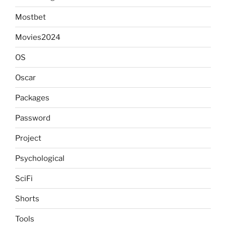
Mostbet
Movies2024
OS
Oscar
Packages
Password
Project
Psychological
SciFi
Shorts
Tools