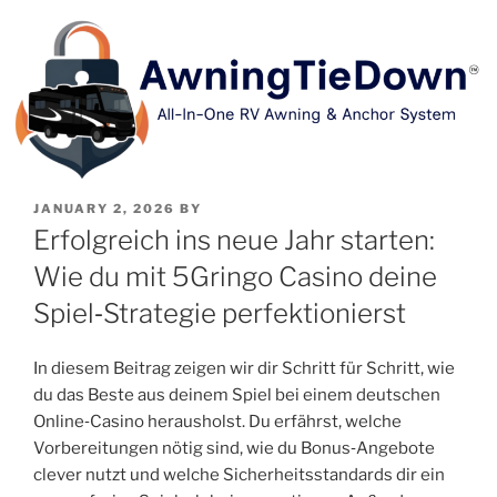
JANUARY 2, 2026
BY
Erfolgreich ins neue Jahr starten:
Wie du mit 5Gringo Casino deine
Spiel‑Strategie perfektionierst
In diesem Beitrag zeigen wir dir Schritt für Schritt, wie
du das Beste aus deinem Spiel bei einem deutschen
Online‑Casino herausholst. Du erfährst, welche
Vorbereitungen nötig sind, wie du Bonus‑Angebote
clever nutzt und welche Sicherheitsstandards dir ein