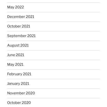
May 2022
December 2021
October 2021
September 2021
August 2021
June 2021
May 2021
February 2021
January 2021
November 2020
October 2020