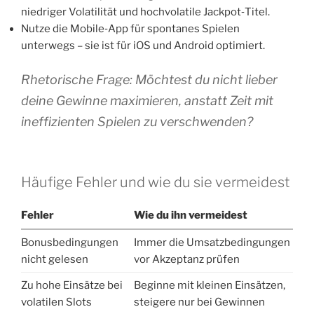
niedriger Volatilität und hochvolatile Jackpot‑Titel.
Nutze die Mobile‑App für spontanes Spielen
unterwegs – sie ist für iOS und Android optimiert.
Rhetorische Frage: Möchtest du nicht lieber
deine Gewinne maximieren, anstatt Zeit mit
ineffizienten Spielen zu verschwenden?
Häufige Fehler und wie du sie vermeidest
Fehler
Wie du ihn vermeidest
Bonusbedingungen
Immer die Umsatzbedingungen
nicht gelesen
vor Akzeptanz prüfen
Zu hohe Einsätze bei
Beginne mit kleinen Einsätzen,
volatilen Slots
steigere nur bei Gewinnen