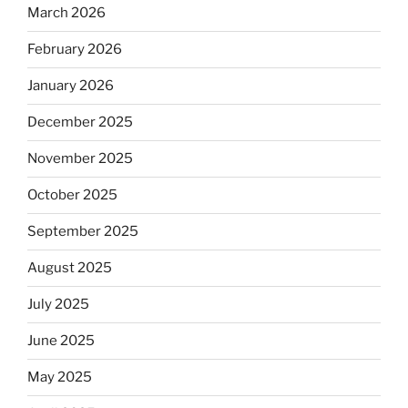
March 2026
February 2026
January 2026
December 2025
November 2025
October 2025
September 2025
August 2025
July 2025
June 2025
May 2025