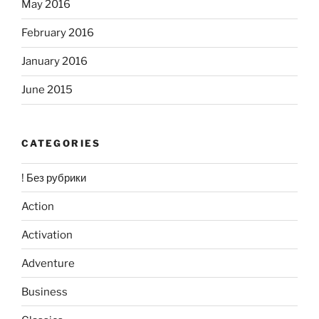
May 2016
February 2016
January 2016
June 2015
CATEGORIES
! Без рубрики
Action
Activation
Adventure
Business