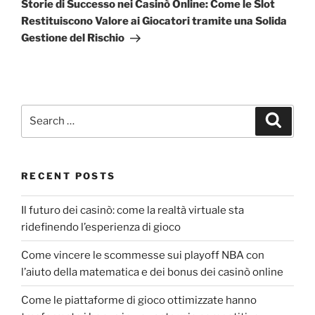
Storie di Successo nei Casinò Online: Come le Slot
Restituiscono Valore ai Giocatori tramite una Solida
Gestione del Rischio
RECENT POSTS
Il futuro dei casinò: come la realtà virtuale sta
ridefinendo l’esperienza di gioco
Come vincere le scommesse sui playoff NBA con
l’aiuto della matematica e dei bonus dei casinò online
Come le piattaforme di gioco ottimizzate hanno