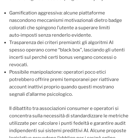
Gamification aggressiva: alcune piattaforme
nascondono meccanismi motivazionali dietro badge
colorati che spingono l’utente a superare limiti
auto‑imposti senza renderlo evidente.
Trasparenza dei criteri premianti: gli algoritmi AI
spesso operano come “black box”, lasciando gli utenti
incerti sul perché certi bonus vengano concessi o
revocati.
Possibile manipolazione: operatori poco etici
potrebbero offrire premi temporanei per riattivare
account inattivi proprio quando questi mostrano
segnali d’allarme psicologico.
Il dibattito tra associazioni consumer e operatori si
concentra sulla necessità di standardizzare le metriche
utilizzate per calcolare i punti fedeltà e garantire audit
indipendenti sui sistemi predittivi AI. Alcune proposte