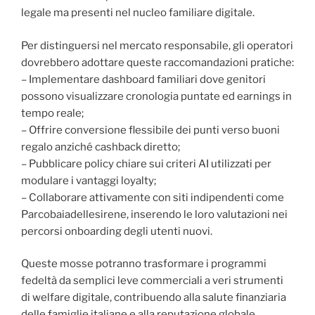
legale ma presenti nel nucleo familiare digitale.
Per distinguersi nel mercato responsabile, gli operatori
dovrebbero adottare queste raccomandazioni pratiche:
– Implementare dashboard familiari dove genitori
possono visualizzare cronologia puntate ed earnings in
tempo reale;
– Offrire conversione flessibile dei punti verso buoni
regalo anziché cashback diretto;
– Pubblicare policy chiare sui criteri AI utilizzati per
modulare i vantaggi loyalty;
– Collaborare attivamente con siti indipendenti come
Parcobaiadellesirene, inserendo le loro valutazioni nei
percorsi onboarding degli utenti nuovi.
Queste mosse potranno trasformare i programmi
fedeltà da semplici leve commerciali a veri strumenti
di welfare digitale, contribuendo alla salute finanziaria
delle famiglie italiane e alla reputazione globale