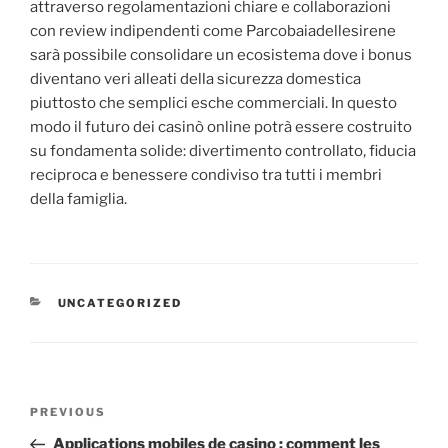
attraverso regolamentazioni chiare e collaborazioni
con review indipendenti come Parcobaiadellesirene
sarà possibile consolidare un ecosistema dove i bonus
diventano veri alleati della sicurezza domestica
piuttosto che semplici esche commerciali. In questo
modo il futuro dei casinò online potrà essere costruito
su fondamenta solide: divertimento controllato, fiducia
reciproca e benessere condiviso tra tutti i membri
della famiglia.
UNCATEGORIZED
PREVIOUS
Applications mobiles de casino : comment les