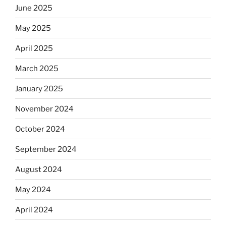
June 2025
May 2025
April 2025
March 2025
January 2025
November 2024
October 2024
September 2024
August 2024
May 2024
April 2024