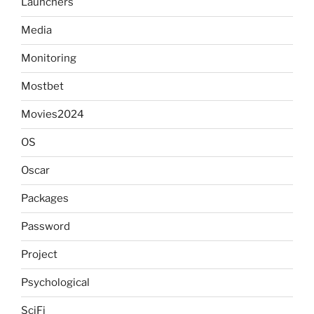
Launchers
Media
Monitoring
Mostbet
Movies2024
OS
Oscar
Packages
Password
Project
Psychological
SciFi