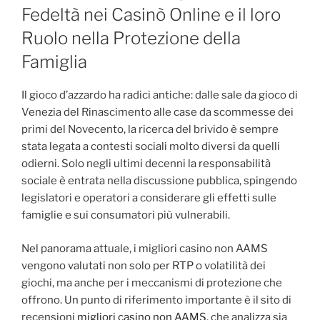
Fedeltà nei Casinò Online e il loro
Ruolo nella Protezione della
Famiglia
Il gioco d’azzardo ha radici antiche: dalle sale da gioco di
Venezia del Rinascimento alle case da scommesse dei
primi del Novecento, la ricerca del brivido è sempre
stata legata a contesti sociali molto diversi da quelli
odierni. Solo negli ultimi decenni la responsabilità
sociale è entrata nella discussione pubblica, spingendo
legislatori e operatori a considerare gli effetti sulle
famiglie e sui consumatori più vulnerabili.
Nel panorama attuale, i migliori casino non AAMS
vengono valutati non solo per RTP o volatilità dei
giochi, ma anche per i meccanismi di protezione che
offrono. Un punto di riferimento importante è il sito di
recensioni
migliori casino non AAMS
, che analizza sia