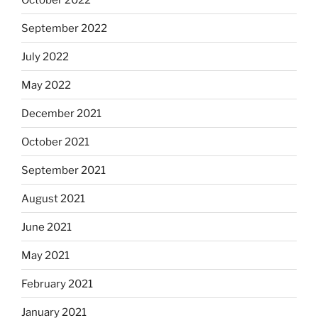
September 2022
July 2022
May 2022
December 2021
October 2021
September 2021
August 2021
June 2021
May 2021
February 2021
January 2021