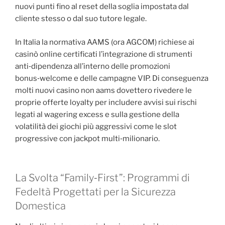
nuovi punti fino al reset della soglia impostata dal
cliente stesso o dal suo tutore legale.
In Italia la normativa AAMS (ora AGCOM) richiese ai
casinò online certificati l’integrazione di strumenti
anti‑dipendenza all’interno delle promozioni
bonus‑welcome e delle campagne VIP. Di conseguenza
molti nuovi casino non aams dovettero rivedere le
proprie offerte loyalty per includere avvisi sui rischi
legati al wagering excess e sulla gestione della
volatilità dei giochi più aggressivi come le slot
progressive con jackpot multi‑milionario.
La Svolta “Family‑First”: Programmi di
Fedeltà Progettati per la Sicurezza
Domestica