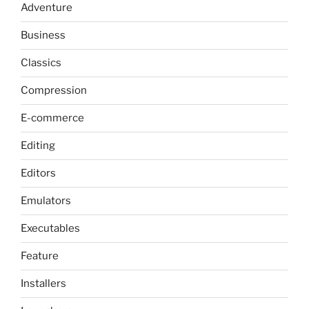
Adventure
Business
Classics
Compression
E-commerce
Editing
Editors
Emulators
Executables
Feature
Installers