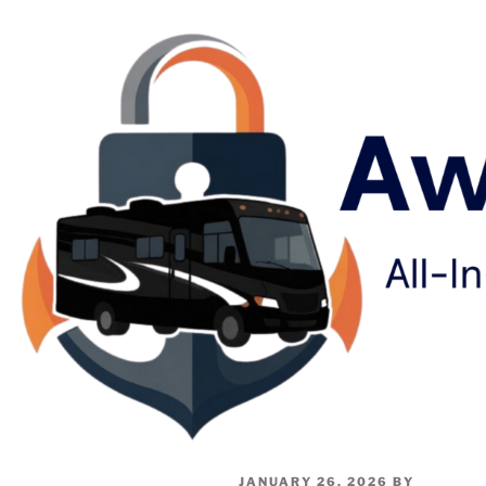
JANUARY 26, 2026
BY