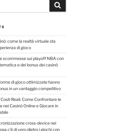
TS
sinò: come la realtà virtuale sta
sperienza di gioco
le scommesse sui playoff NBA con
atematica e dei bonus dei casinò
forme di gioco ottimizzate hanno
onus in un vantaggio competitivo
 Costi Reali: Come Confrontare le
 nei Casinò Online e Giocare in
bile
incronizzazione cross‑device nei
osa c’è di vero dietro i giochi con