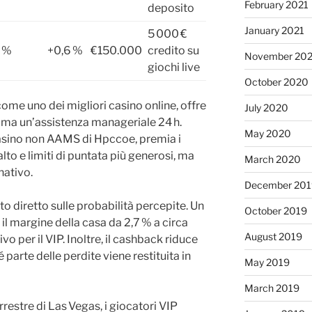
February 2021
deposito
January 2021
5 000 €
 %
+0,6 %
€150.000
credito su
November 20
giochi live
October 2020
ome uno dei migliori casino online, offre
July 2020
 ma un’assistenza manageriale 24 h.
May 2020
 casino non AAMS di Hpccoe, premia i
lto e limiti di puntata più generosi, ma
March 2020
nativo.
December 201
o diretto sulle probabilità percepite. Un
October 2019
il margine della casa da 2,7 % a circa
August 2019
vo per il VIP. Inoltre, il cashback riduce
parte delle perdite viene restituita in
May 2019
March 2019
estre di Las Vegas, i giocatori VIP