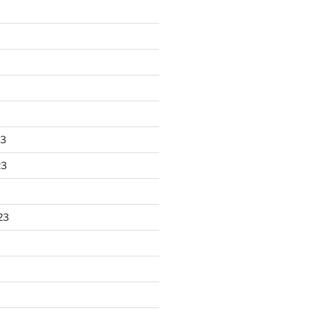
23
23
23