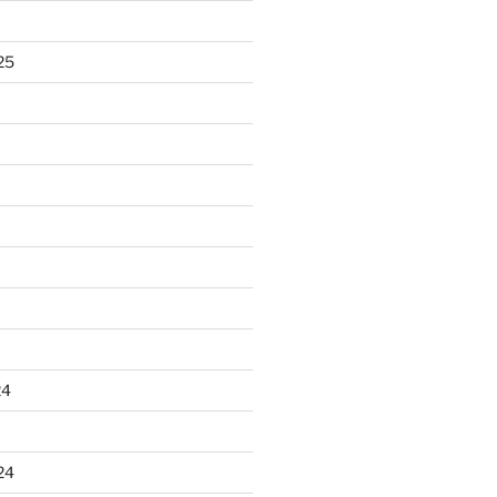
25
24
24