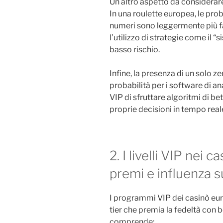
Un altro aspetto da considerare 
In una roulette europea, le pro
numeri sono leggermente più f
l’utilizzo di strategie come il “
basso rischio.
Infine, la presenza di un solo ze
probabilità per i software di an
VIP di sfruttare algoritmi di bet
proprie decisioni in tempo real
2. I livelli VIP nei c
premi e influenza s
I programmi VIP dei casinò euro
tier che premia la fedeltà con be
comprende: