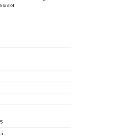
 le slot
25
25