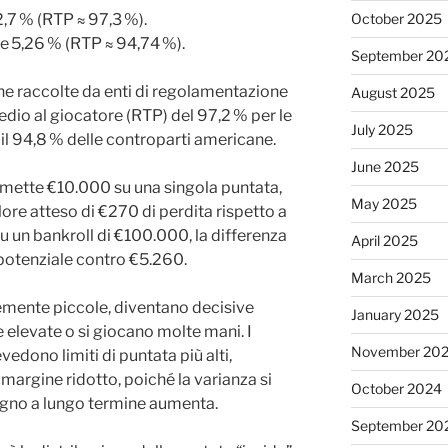
,7 % (RTP ≈ 97,3 %).
October 2025
e 5,26 % (RTP ≈ 94,74 %).
September 20
tiche raccolte da enti di regolamentazione
August 2025
dio al giocatore (RTP) del 97,2 % per le
July 2025
 il 94,8 % delle controparti americane.
June 2025
mette €10.000 su una singola puntata,
May 2025
alore atteso di €270 di perdita rispetto a
u un bankroll di €100.000, la differenza
April 2025
 potenziale contro €5.260.
March 2025
mente piccole, diventano decisive
January 2025
levate o si giocano molte mani. I
November 20
dono limiti di puntata più alti,
argine ridotto, poiché la varianza si
October 2024
dagno a lungo termine aumenta.
September 20