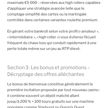
maximale €5 000 – réservées aux high rollers capables
d’appliquer une stratégie avancée telle que le
comptage simplifié des cartes ou la martingale
contrôlée dans certaines variantes roulette premium.
En gérant votre bankroll selon votre profil (« amateur »,
« intermédiaire », « high roller ») vous éviterez l’écueil
fréquent du chase loss qui conduit rapidement à une
perte totale même sur un jeu au RTP élevé.
Section 3 : Les bonus et promotions –
Décryptage des offres alléchantes
Le bonus de bienvenue constitue généralement la
première incitation proposée par tout nouveau casino :
il combine souvent un dépôt matché allant
jusqu’à 200 % + 100 tours gratuits sur une machine
populaire comme Starburst ou Gonzo’s Quest .