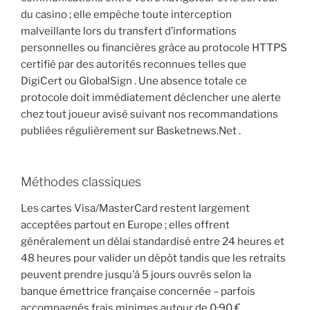
du casino ; elle empêche toute interception
malveillante lors du transfert d’informations
personnelles ou financières grâce au protocole HTTPS
certifié par des autorités reconnues telles que
DigiCert ou GlobalSign . Une absence totale ce
protocole doit immédiatement déclencher une alerte
chez tout joueur avisé suivant nos recommandations
publiées régulièrement sur Basketnews.Net .
Méthodes classiques
Les cartes Visa/MasterCard restent largement
acceptées partout en Europe ; elles offrent
généralement un délai standardisé entre 24 heures et
48 heures pour valider un dépôt tandis que les retraits
peuvent prendre jusqu’à 5 jours ouvrés selon la
banque émettrice française concernée – parfois
accompagnés frais minimes autour de 0·90 €.