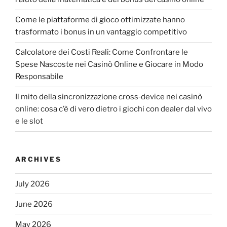
Come le piattaforme di gioco ottimizzate hanno
trasformato i bonus in un vantaggio competitivo
Calcolatore dei Costi Reali: Come Confrontare le
Spese Nascoste nei Casinò Online e Giocare in Modo
Responsabile
Il mito della sincronizzazione cross‑device nei casinò
online: cosa c’è di vero dietro i giochi con dealer dal vivo
e le slot
ARCHIVES
July 2026
June 2026
May 2026