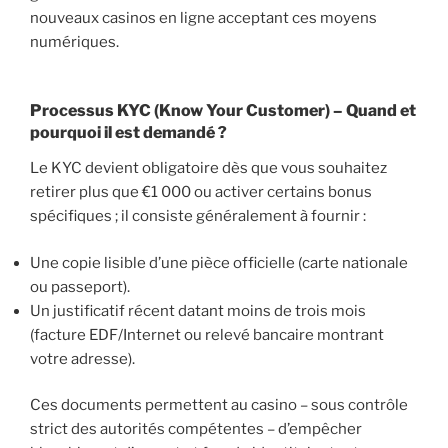
nouveaux casinos en ligne acceptant ces moyens
numériques.
Processus KYC (Know Your Customer) – Quand et
pourquoi il est demandé ?
Le KYC devient obligatoire dès que vous souhaitez
retirer plus que €1 000 ou activer certains bonus
spécifiques ; il consiste généralement à fournir :
Une copie lisible d’une pièce officielle (carte nationale
ou passeport).
Un justificatif récent datant moins de trois mois
(facture EDF/Internet ou relevé bancaire montrant
votre adresse).
Ces documents permettent au casino – sous contrôle
strict des autorités compétentes – d’empêcher