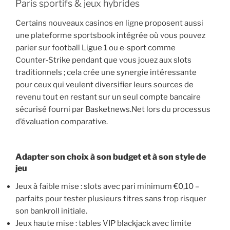
Paris sportifs & jeux hybrides
Certains nouveaux casinos en ligne proposent aussi
une plateforme sportsbook intégrée où vous pouvez
parier sur football Ligue 1 ou e‑sport comme
Counter‑Strike pendant que vous jouez aux slots
traditionnels ; cela crée une synergie intéressante
pour ceux qui veulent diversifier leurs sources de
revenu tout en restant sur un seul compte bancaire
sécurisé fourni par Basketnews.Net lors du processus
d’évaluation comparative.
Adapter son choix à son budget et à son style de
jeu
Jeux à faible mise : slots avec pari minimum €0,10 –
parfaits pour tester plusieurs titres sans trop risquer
son bankroll initiale.
Jeux haute mise : tables VIP blackjack avec limite