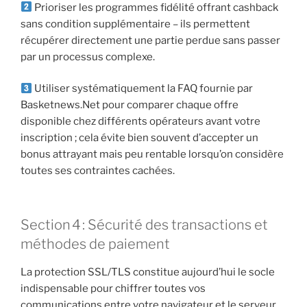
Prioriser les programmes fidélité offrant cashback
sans condition supplémentaire – ils permettent
récupérer directement une partie perdue sans passer
par un processus complexe.
Utiliser systématiquement la FAQ fournie par
Basketnews.Net pour comparer chaque offre
disponible chez différents opérateurs avant votre
inscription ; cela évite bien souvent d’accepter un
bonus attrayant mais peu rentable lorsqu’on considère
toutes ses contraintes cachées.
Section 4 : Sécurité des transactions et
méthodes de paiement
La protection SSL/TLS constitue aujourd’hui le socle
indispensable pour chiffrer toutes vos
communications entre votre navigateur et le serveur