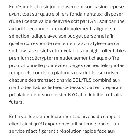
En résumé, choisir judicieusement son casino repose
avant tout sur quatre piliers fondamentaux : disposer
d’une licence valide délivrée soit par l’ANJ soit par une
autorité reconnue internationalement ; aligner sa
sélection ludique avec son budget personnel afin
qu’elle corresponde réellement à son style—que ce
soit low‑stake slots ultra‑volatiles ou high‑roller tables
premium ; décrypter minutieusement chaque offre
promotionnelle pour éviter pièges cachés tels quotas
temporels courts ou plafonds restrictifs ; sécuriser
chacune des transactions via SSL/TLS combiné aux
méthodes fiables listées ci‑dessus tout en préparant
préalablement son dossier KYC afin fluidifier retraits
futurs.
Enfin veillez scrupuleusement au niveau du support
client ainsi qu’à l’expérience utilisateur globale—un
service réactif garantit résolution rapide face aux