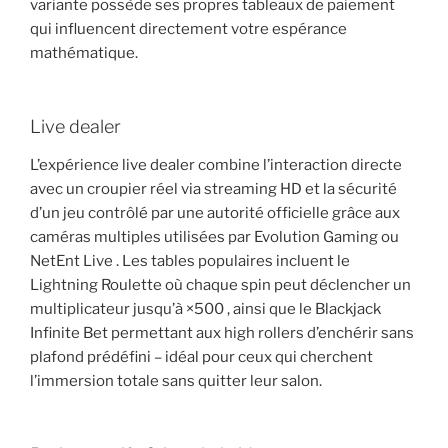
variante possède ses propres tableaux de paiement
qui influencent directement votre espérance
mathématique.​
Live dealer
L’expérience live dealer combine l’interaction directe
avec un croupier réel via streaming HD et la sécurité
d’un jeu contrôlé par une autorité officielle grâce aux
caméras multiples utilisées par Evolution Gaming ou
NetEnt Live . Les tables populaires incluent le
Lightning Roulette où chaque spin peut déclencher un
multiplicateur jusqu’à ×500 , ainsi que le Blackjack
Infinite Bet permettant aux high rollers d’enchérir sans
plafond prédéfini – idéal pour ceux qui cherchent
l’immersion totale sans quitter leur salon.