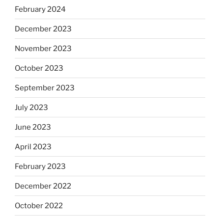
February 2024
December 2023
November 2023
October 2023
September 2023
July 2023
June 2023
April 2023
February 2023
December 2022
October 2022