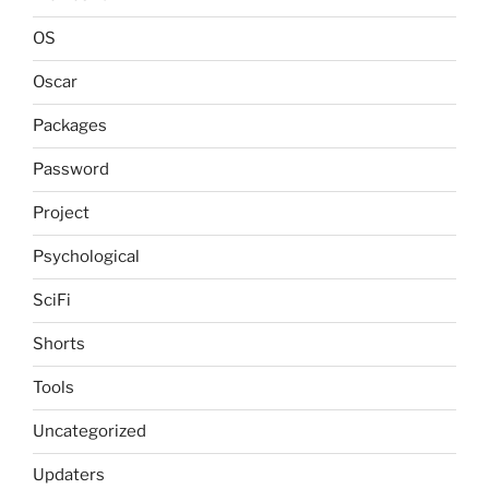
OS
Oscar
Packages
Password
Project
Psychological
SciFi
Shorts
Tools
Uncategorized
Updaters