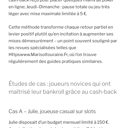
cash‑back reçu pour placer quelques mains au poker
en ligne; Jeudi–Dimanche : pause totale ou jeu très
léger avec mise maximale limitée à 5 €.
Cette méthode transforme chaque retour partiel en
levier positif plutôt qu’en incitation à augmenter ses
mises démesurément – un point souvent souligné par
les revues spécialisées telles que
Httpswww.Marisoltouraine.Fr, où l’on trouve
régulièrement des guides pratiques similaires.
Études de cas : joueurs novices qui ont
maîtrisé leur bankroll grâce au cash‑back
Cas A – Julie, joueuse casual sur slots
Julie disposait d’un budget mensuel limité à 150 €.