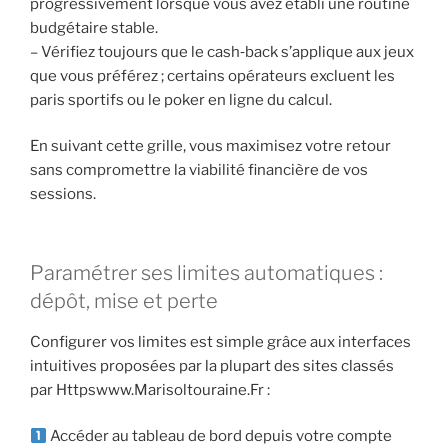
progressivement lorsque vous avez établi une routine
budgétaire stable.
– Vérifiez toujours que le cash‑back s’applique aux jeux
que vous préférez ; certains opérateurs excluent les
paris sportifs ou le poker en ligne du calcul.
En suivant cette grille, vous maximisez votre retour
sans compromettre la viabilité financière de vos
sessions.
Paramétrer ses limites automatiques :
dépôt, mise et perte
Configurer vos limites est simple grâce aux interfaces
intuitives proposées par la plupart des sites classés
par Httpswww.Marisoltouraine.Fr :
Accéder au tableau de bord depuis votre compte