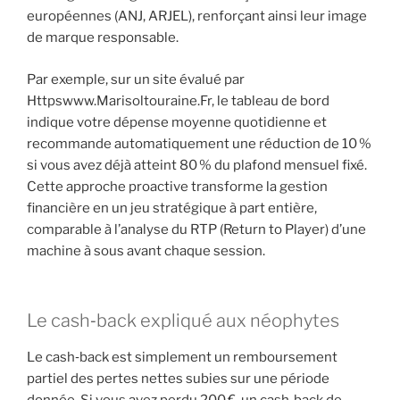
européennes (ANJ, ARJEL), renforçant ainsi leur image
de marque responsable.
Par exemple, sur un site évalué par
Httpswww.Marisoltouraine.Fr, le tableau de bord
indique votre dépense moyenne quotidienne et
recommande automatiquement une réduction de 10 %
si vous avez déjà atteint 80 % du plafond mensuel fixé.
Cette approche proactive transforme la gestion
financière en un jeu stratégique à part entière,
comparable à l’analyse du RTP (Return to Player) d’une
machine à sous avant chaque session.
Le cash‑back expliqué aux néophytes
Le cash‑back est simplement un remboursement
partiel des pertes nettes subies sur une période