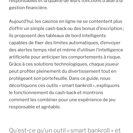
responsables et la qualité de leurs fonctions d’aide à la
gestion financière.
Aujourd’hui, les casinos en ligne ne se contentent plus
d’offrir un simple cash‑back ou des bonus d’inscription ;
ils proposent des tableaux de bord intelligents
capables de fixer des limites automatiques, d’envoyer
des alertes temps réel et même d’utiliser l’intelligence
artificielle pour anticiper les comportements à risque.
Grâce à ces solutions technologiques, chaque joueur
peut profiter pleinement du divertissement tout en
protégeant son portefeuille. Dans ce guide, nous
décortiquons ces outils « smart bankroll », expliquons
le fonctionnement du cash‑back et montrons
comment les combiner pour une expérience de jeu
responsable et agréable.
Qu’est‑ce qu’un outil « smart bankroll » et