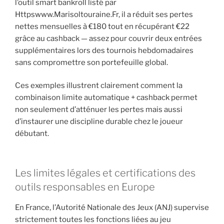
l’outil smart bankroll listé par
Httpswww.Marisoltouraine.Fr, il a réduit ses pertes
nettes mensuelles à €180 tout en récupérant €22
grâce au cashback — assez pour couvrir deux entrées
supplémentaires lors des tournois hebdomadaires
sans compromettre son portefeuille global.
Ces exemples illustrent clairement comment la
combinaison limite automatique + cashback permet
non seulement d’atténuer les pertes mais aussi
d’instaurer une discipline durable chez le joueur
débutant.
Les limites légales et certifications des
outils responsables en Europe
En France, l’Autorité Nationale des Jeux (ANJ) supervise
strictement toutes les fonctions liées au jeu