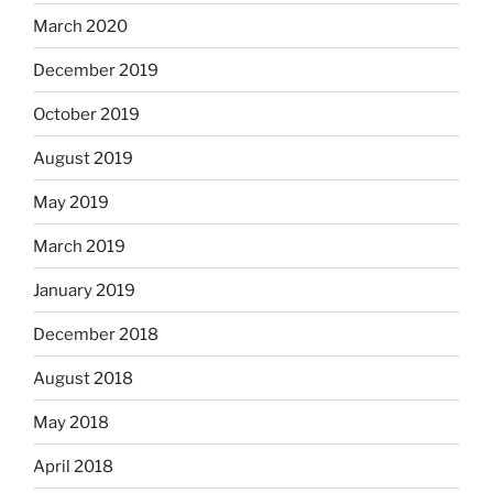
March 2020
December 2019
October 2019
August 2019
May 2019
March 2019
January 2019
December 2018
August 2018
May 2018
April 2018