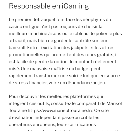
Responsable en iGaming
Le premier défi auquel font face les néophytes du
casino en ligne n’est pas toujours de choisir la
meilleure machine à sous ou le tableau de poker le plus
attractif, mais bien de garder le contrôle sur leur
bankroll. Entre l’excitation des jackpots et les offres
promotionnelles qui promettent des tours gratuits, il
est facile de perdre la notion du montant réellement
misé. Une mauvaise maîtrise du budget peut
rapidement transformer une soirée ludique en source
de stress financier, voire en dépendance au jeu.
Pour découvrir les meilleures plateformes qui
intègrent ces outils, consultez le comparatif de Marisol
Touraine
https://www.marisoltouraine.fr/
. Ce site
d’évaluation indépendant passe au crible les
opérateurs européens, leurs certifications