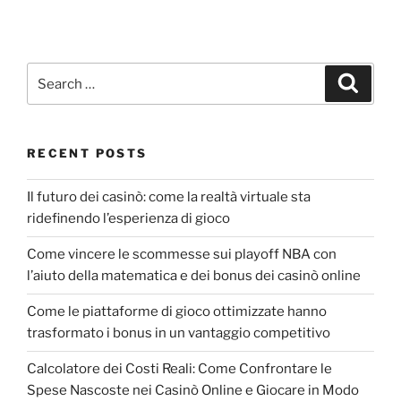
RECENT POSTS
Il futuro dei casinò: come la realtà virtuale sta
ridefinendo l’esperienza di gioco
Come vincere le scommesse sui playoff NBA con
l’aiuto della matematica e dei bonus dei casinò online
Come le piattaforme di gioco ottimizzate hanno
trasformato i bonus in un vantaggio competitivo
Calcolatore dei Costi Reali: Come Confrontare le
Spese Nascoste nei Casinò Online e Giocare in Modo