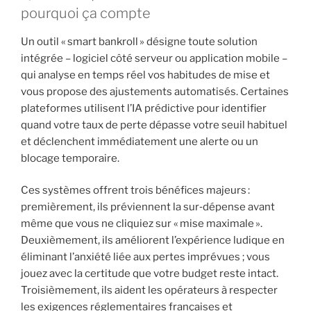
pourquoi ça compte
Un outil « smart bankroll » désigne toute solution
intégrée – logiciel côté serveur ou application mobile –
qui analyse en temps réel vos habitudes de mise et
vous propose des ajustements automatisés. Certaines
plateformes utilisent l’IA prédictive pour identifier
quand votre taux de perte dépasse votre seuil habituel
et déclenchent immédiatement une alerte ou un
blocage temporaire.
Ces systèmes offrent trois bénéfices majeurs :
premièrement, ils préviennent la sur‑dépense avant
même que vous ne cliquiez sur « mise maximale ».
Deuxièmement, ils améliorent l’expérience ludique en
éliminant l’anxiété liée aux pertes imprévues ; vous
jouez avec la certitude que votre budget reste intact.
Troisièmement, ils aident les opérateurs à respecter
les exigences réglementaires françaises et