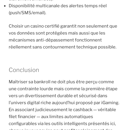
Disponibilité multicanale des alertes temps réel
(push/SMS/email).
Choisir un casino certifié garantit non seulement que
vos données sont protégées mais aussi que les
mécanismes anti-dépassement fonctionnent
réellement sans contournement technique possible.
Conclusion
Maîtriser sa bankroll ne doit plus être perçu comme
une contrainte lourde mais comme la première étape
vers un divertissement durable et sécurisé dans
l’univers digital riche aujourd’hui proposé par iGaming.
En associant judicieusement le cashback — véritable
filet financier — aux limites automatiques
configurables via les outils intelligents présentés ici,