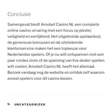
Conclusie
Samengevat biedt Amobet Casino NL een complete
online casino-ervaring met een focus op plezier,
veiligheid en eerlijkheid. Het uitgebreide spelaanbod,
de genereuze bonussen en de uitstekende
klantenservice maken het een topkeuze voor
Nederlandse spelers. Of je nu wilt ontspannen met een
paar rondes slots of de spanning van live dealer spellen
wilt voelen, Amobet Casino NL heeft het allemaal.
Bezoek vandaag nog de website en ontdek zelf waarom
zoveel spelers voor dit casino kiezen.
UNCATEGORIZED