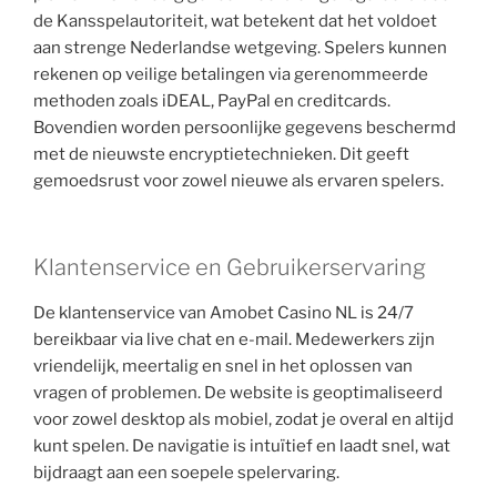
de Kansspelautoriteit, wat betekent dat het voldoet
aan strenge Nederlandse wetgeving. Spelers kunnen
rekenen op veilige betalingen via gerenommeerde
methoden zoals iDEAL, PayPal en creditcards.
Bovendien worden persoonlijke gegevens beschermd
met de nieuwste encryptietechnieken. Dit geeft
gemoedsrust voor zowel nieuwe als ervaren spelers.
Klantenservice en Gebruikerservaring
De klantenservice van Amobet Casino NL is 24/7
bereikbaar via live chat en e-mail. Medewerkers zijn
vriendelijk, meertalig en snel in het oplossen van
vragen of problemen. De website is geoptimaliseerd
voor zowel desktop als mobiel, zodat je overal en altijd
kunt spelen. De navigatie is intuïtief en laadt snel, wat
bijdraagt aan een soepele spelervaring.