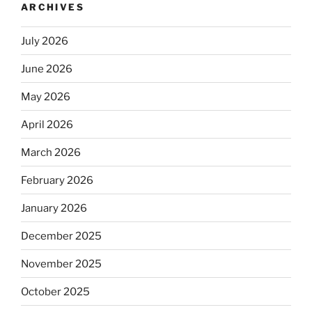
ARCHIVES
July 2026
June 2026
May 2026
April 2026
March 2026
February 2026
January 2026
December 2025
November 2025
October 2025