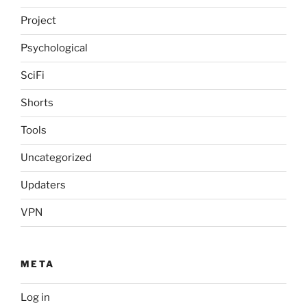
Project
Psychological
SciFi
Shorts
Tools
Uncategorized
Updaters
VPN
META
Log in