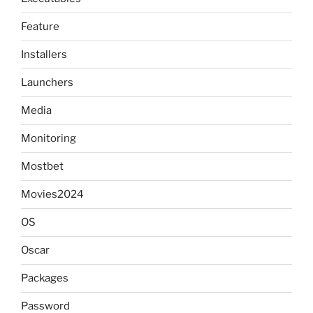
Feature
Installers
Launchers
Media
Monitoring
Mostbet
Movies2024
OS
Oscar
Packages
Password