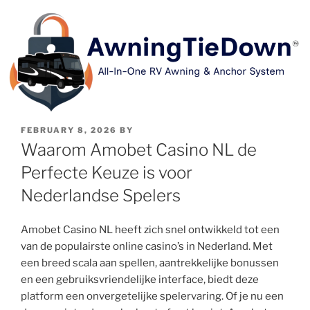
FEBRUARY 8, 2026
BY
Waarom Amobet Casino NL de
Perfecte Keuze is voor
Nederlandse Spelers
Amobet Casino NL heeft zich snel ontwikkeld tot een
van de populairste online casino’s in Nederland. Met
een breed scala aan spellen, aantrekkelijke bonussen
en een gebruiksvriendelijke interface, biedt deze
platform een onvergetelijke spelervaring. Of je nu een