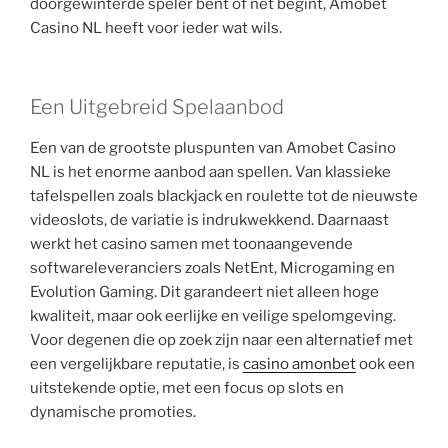
doorgewinterde speler bent of net begint, Amobet
Casino NL heeft voor ieder wat wils.
Een Uitgebreid Spelaanbod
Een van de grootste pluspunten van Amobet Casino
NL is het enorme aanbod aan spellen. Van klassieke
tafelspellen zoals blackjack en roulette tot de nieuwste
videoslots, de variatie is indrukwekkend. Daarnaast
werkt het casino samen met toonaangevende
softwareleveranciers zoals NetEnt, Microgaming en
Evolution Gaming. Dit garandeert niet alleen hoge
kwaliteit, maar ook eerlijke en veilige spelomgeving.
Voor degenen die op zoek zijn naar een alternatief met
een vergelijkbare reputatie, is
casino amonbet
ook een
uitstekende optie, met een focus op slots en
dynamische promoties.