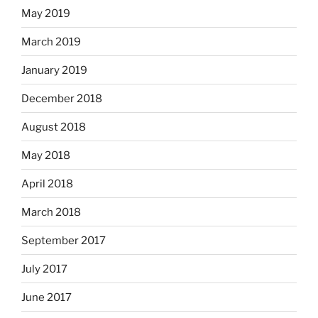
May 2019
March 2019
January 2019
December 2018
August 2018
May 2018
April 2018
March 2018
September 2017
July 2017
June 2017