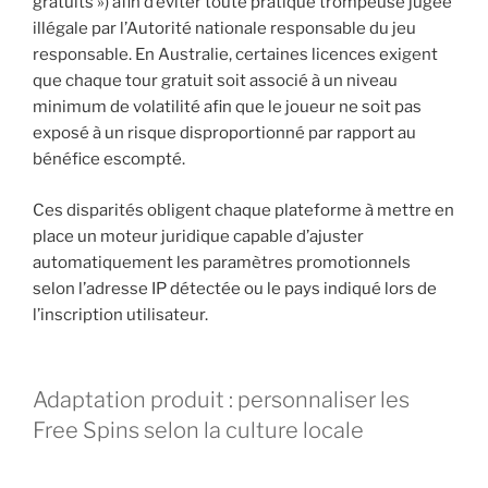
gratuits ») afin d’éviter toute pratique trompeuse jugée
illégale par l’Autorité nationale responsable du jeu
responsable. En Australie, certaines licences exigent
que chaque tour gratuit soit associé à un niveau
minimum de volatilité afin que le joueur ne soit pas
exposé à un risque disproportionné par rapport au
bénéfice escompté.
Ces disparités obligent chaque plateforme à mettre en
place un moteur juridique capable d’ajuster
automatiquement les paramètres promotionnels
selon l’adresse IP détectée ou le pays indiqué lors de
l’inscription utilisateur.
Adaptation produit : personnaliser les
Free Spins selon la culture locale