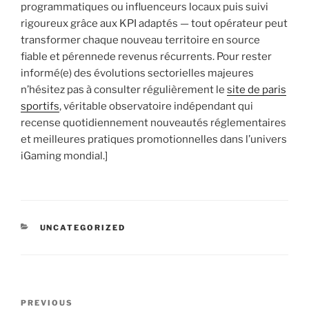
programmatiques ou influenceurs locaux puis suivi
rigoureux grâce aux KPI adaptés — tout opérateur peut
transformer chaque nouveau territoire en source
fiable et pérennede revenus récurrents. Pour rester
informé(e) des évolutions sectorielles majeures
n’hésitez pas à consulter régulièrement le
site de paris
sportifs
, véritable observatoire indépendant qui
recense quotidiennement nouveautés réglementaires
et meilleures pratiques promotionnelles dans l’univers
iGaming mondial.]
UNCATEGORIZED
PREVIOUS