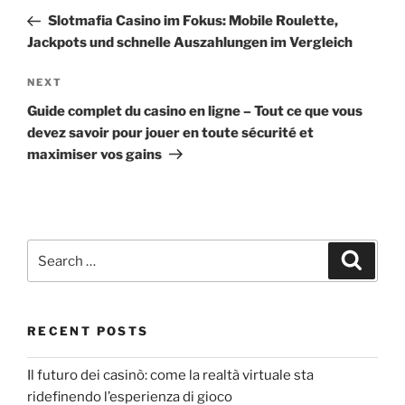
Slotmafia Casino im Fokus: Mobile Roulette,
Jackpots und schnelle Auszahlungen im Vergleich
NEXT
Guide complet du casino en ligne – Tout ce que vous
devez savoir pour jouer en toute sécurité et
maximiser vos gains
RECENT POSTS
Il futuro dei casinò: come la realtà virtuale sta
ridefinendo l’esperienza di gioco