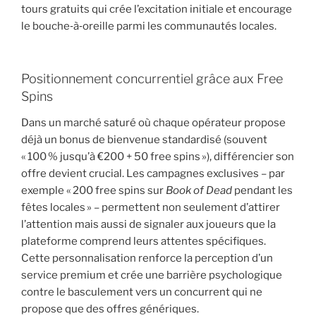
tours gratuits qui crée l’excitation initiale et encourage
le bouche‑à‑oreille parmi les communautés locales.
Positionnement concurrentiel grâce aux Free
Spins
Dans un marché saturé où chaque opérateur propose
déjà un bonus de bienvenue standardisé (souvent
« 100 % jusqu’à €200 + 50 free spins »), différencier son
offre devient crucial. Les campagnes exclusives – par
exemple « 200 free spins sur
Book of Dead
pendant les
fêtes locales » – permettent non seulement d’attirer
l’attention mais aussi de signaler aux joueurs que la
plateforme comprend leurs attentes spécifiques.
Cette personnalisation renforce la perception d’un
service premium et crée une barrière psychologique
contre le basculement vers un concurrent qui ne
propose que des offres génériques.