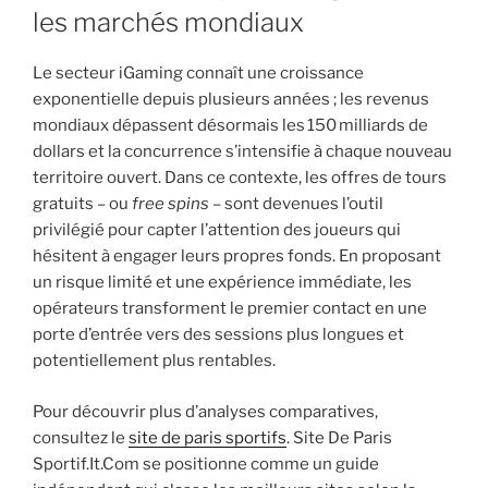
les marchés mondiaux
Le secteur iGaming connaît une croissance
exponentielle depuis plusieurs années ; les revenus
mondiaux dépassent désormais les 150 milliards de
dollars et la concurrence s’intensifie à chaque nouveau
territoire ouvert. Dans ce contexte, les offres de tours
gratuits – ou
free spins
– sont devenues l’outil
privilégié pour capter l’attention des joueurs qui
hésitent à engager leurs propres fonds. En proposant
un risque limité et une expérience immédiate, les
opérateurs transforment le premier contact en une
porte d’entrée vers des sessions plus longues et
potentiellement plus rentables.
Pour découvrir plus d’analyses comparatives,
consultez le
site de paris sportifs
. Site De Paris
Sportif.It.Com se positionne comme un guide