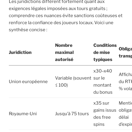
Les juridictions diffèrent fortement quant aux
exigences légales imposées aux tours gratuits ;
comprendre ces nuances évite sanctions coûteuses et
renforce la confiance des joueurs locaux. Voici une
synthèse concise :
Nombre
Conditions
Oblig
Juridiction
maximal
de mise
trans
autorisé
typiques
x30–x40
Affich
Variable (souvent
sur le
Union européenne
du RTP
≤ 100)
montant
% vola
du bonus
x35 sur
Menti
gains issus
obliga
Royaume‑Uni
Jusqu’à 75 tours
des free
délai
spins
d’expi