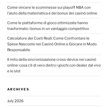
Come vincere le scommesse sui playoff NBA con
l’aiuto della matematica e dei bonus dei casinò online
Come le piattaforme di gioco ottimizzate hanno
trasformato i bonus in un vantaggio competitivo
Calcolatore dei Costi Reali: Come Confrontare le
Spese Nascoste nei Casinò Online e Giocare in Modo
Responsabile
Il mito della sincronizzazione cross‑device nei casinò
online: cosa c’è di vero dietro i giochi con dealer dal vivo
e le slot
ARCHIVES
July 2026