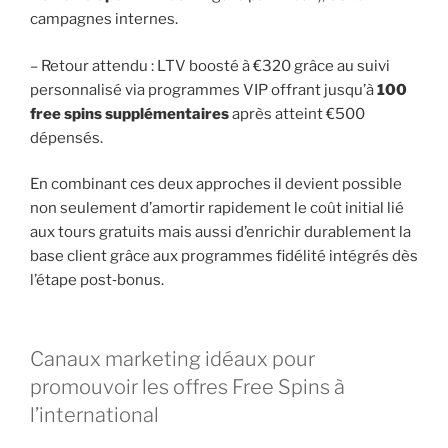
campagnes internes.
– Retour attendu : LTV boosté à €320 grâce au suivi
personnalisé via programmes VIP offrant jusqu’à
100
free spins supplémentaires
après atteint €500
dépensés.
En combinant ces deux approches il devient possible
non seulement d’amortir rapidement le coût initial lié
aux tours gratuits mais aussi d’enrichir durablement la
base client grâce aux programmes fidélité intégrés dès
l’étape post‑bonus.
Canaux marketing idéaux pour
promouvoir les offres Free Spins à
l’international