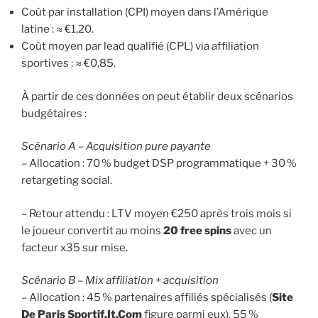
Coût par installation (CPI) moyen dans l’Amérique
latine : ≈ €1,20.
Coût moyen par lead qualifié (CPL) via affiliation
sportives : ≈ €0,85.
À partir de ces données on peut établir deux scénarios
budgétaires :
Scénario A – Acquisition pure payante
– Allocation : 70 % budget DSP programmatique + 30 %
retargeting social.
– Retour attendu : LTV moyen €250 après trois mois si
le joueur convertit au moins
20 free spins
avec un
facteur x35 sur mise.
Scénario B – Mix affiliation + acquisition
– Allocation : 45 % partenaires affiliés spécialisés (
Site
De Paris Sportif.It.Com
figure parmi eux), 55 %