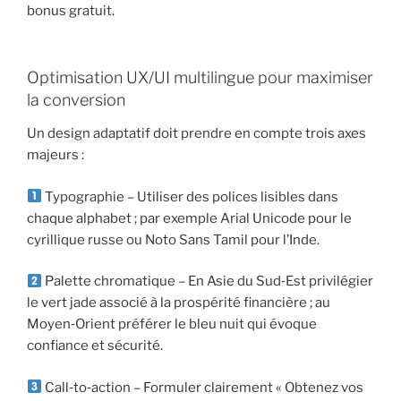
bonus gratuit.
Optimisation UX/UI multilingue pour maximiser
la conversion
Un design adaptatif doit prendre en compte trois axes
majeurs :
Typographie – Utiliser des polices lisibles dans
chaque alphabet ; par exemple Arial Unicode pour le
cyrillique russe ou Noto Sans Tamil pour l’Inde.
Palette chromatique – En Asie du Sud‑Est privilégier
le vert jade associé à la prospérité financière ; au
Moyen‑Orient préférer le bleu nuit qui évoque
confiance et sécurité.
Call‑to‑action – Formuler clairement « Obtenez vos