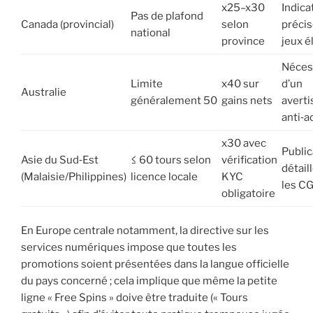
x25–x30
Indica
Pas de plafond
Canada (provincial)
selon
précis
national
province
jeux é
Néces
Limite
x40 sur
d’un
Australie
généralement 50
gains nets
avert
anti‑a
x30 avec
Public
Asie du Sud‑Est
≤ 60 tours selon
vérification
détail
(Malaisie/Philippines)
licence locale
KYC
les C
obligatoire
En Europe centrale notamment, la directive sur les
services numériques impose que toutes les
promotions soient présentées dans la langue officielle
du pays concerné ; cela implique que même la petite
ligne « Free Spins » doive être traduite (« Tours