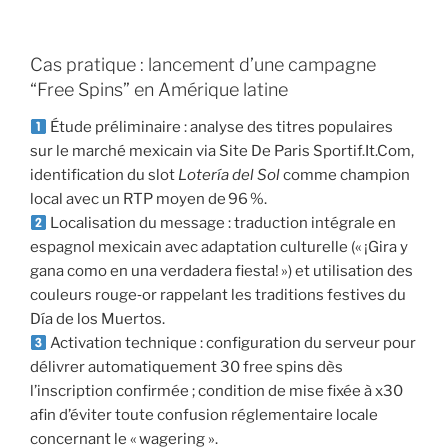
Cas pratique : lancement d’une campagne
“Free Spins” en Amérique latine
Étude préliminaire : analyse des titres populaires
sur le marché mexicain via Site De Paris Sportif.It.Com,
identification du slot
Lotería del Sol
comme champion
local avec un RTP moyen de 96 %.
Localisation du message : traduction intégrale en
espagnol mexicain avec adaptation culturelle (« ¡Gira y
gana como en una verdadera fiesta! ») et utilisation des
couleurs rouge‑or rappelant les traditions festives du
Día de los Muertos.
Activation technique : configuration du serveur pour
délivrer automatiquement 30 free spins dès
l’inscription confirmée ; condition de mise fixée à x30
afin d’éviter toute confusion réglementaire locale
concernant le « wagering ».