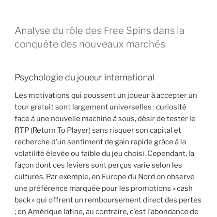
Analyse du rôle des Free Spins dans la
conquête des nouveaux marchés
Psychologie du joueur international
Les motivations qui poussent un joueur à accepter un
tour gratuit sont largement universelles : curiosité
face à une nouvelle machine à sous, désir de tester le
RTP (Return To Player) sans risquer son capital et
recherche d’un sentiment de gain rapide grâce à la
volatilité élevée ou faible du jeu choisi. Cependant, la
façon dont ces leviers sont perçus varie selon les
cultures. Par exemple, en Europe du Nord on observe
une préférence marquée pour les promotions « cash
back » qui offrent un remboursement direct des pertes
; en Amérique latine, au contraire, c’est l’abondance de