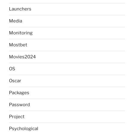
Launchers
Media
Monitoring
Mostbet
Movies2024
OS
Oscar
Packages
Password
Project
Psychological