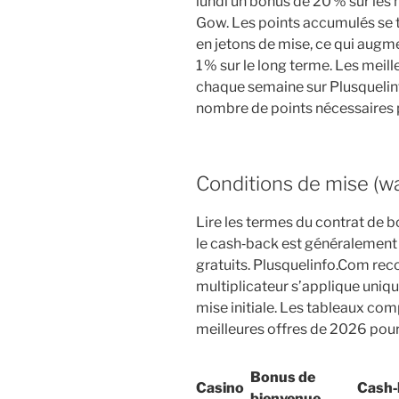
lundi un bonus de 20 % sur les m
Gow. Les points accumulés se t
en jetons de mise, ce qui augme
1 % sur le long terme. Les meil
chaque semaine sur Plusquelinf
nombre de points nécessaires 
Conditions de mise (w
Lire les termes du contrat de b
le cash‑back est généralement 
gratuits. Plusquelinfo.Com rec
multiplicateur s’applique uniqu
mise initiale. Les tableaux com
meilleures offres de 2026 pour
Bonus de
Casino
Cash‑
bienvenue