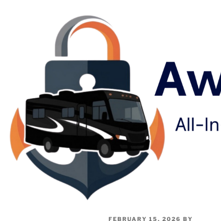
FEBRUARY 15, 2026
BY