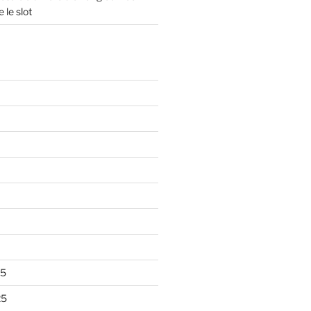
 le slot
25
25