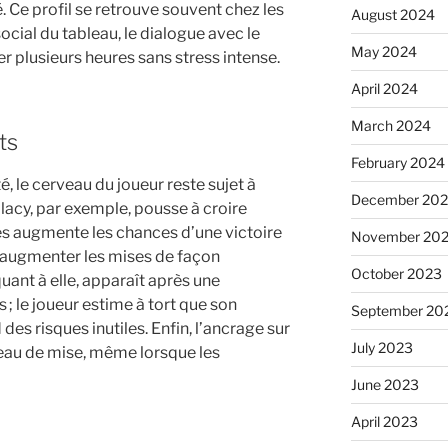
é. Ce profil se retrouve souvent chez les
August 2024
ocial du tableau, le dialogue avec le
May 2024
uer plusieurs heures sans stress intense.
April 2024
March 2024
ts
February 2024
, le cerveau du joueur reste sujet à
December 20
llacy, par exemple, pousse à croire
es augmente les chances d’une victoire
November 20
à augmenter les mises de façon
October 2023
quant à elle, apparaît après une
; le joueur estime à tort que son
September 20
nd des risques inutiles. Enfin, l’ancrage sur
July 2023
iveau de mise, même lorsque les
June 2023
April 2023