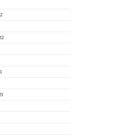
2
22
1
21