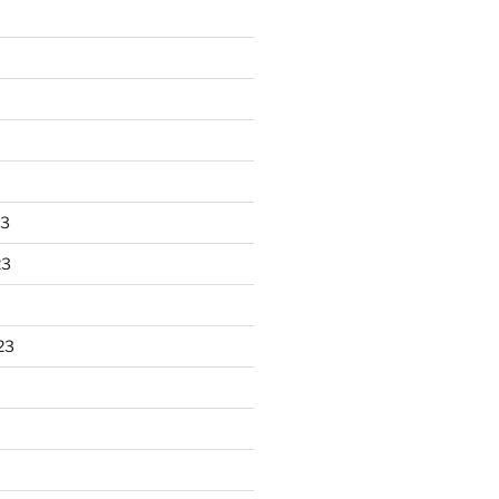
23
23
23