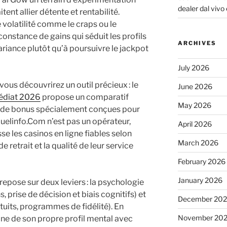
dealer dal vivo e
tent allier détente et rentabilité.
 volatilité comme le craps ou le
constance de gains qui séduit les profils
ARCHIVES
variance plutôt qu’à poursuivre le jackpot
July 2026
ous découvrirez un outil précieux : le
June 2026
médiat 2026
propose un comparatif
May 2026
es de bonus spécialement conçues pour
uelinfo.Com n’est pas un opérateur,
April 2026
se les casinos en ligne fiables selon
March 2026
e retrait et la qualité de leur service
February 2026
January 2026
 repose sur deux leviers : la psychologie
 prise de décision et biais cognitifs) et
December 20
tuits, programmes de fidélité). En
November 20
ne de son propre profil mental avec