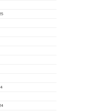
25
24
24