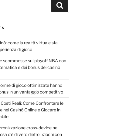
TS
sinò: come la realtà virtuale sta
sperienza di gioco
le scommesse sui playoff NBA con
atematica e dei bonus dei casinò
forme di gioco ottimizzate hanno
onus in un vantaggio competitivo
 Costi Reali: Come Confrontare le
 nei Casinò Online e Giocare in
bile
incronizzazione cross‑device nei
osa c’è di vero dietro i giochi con