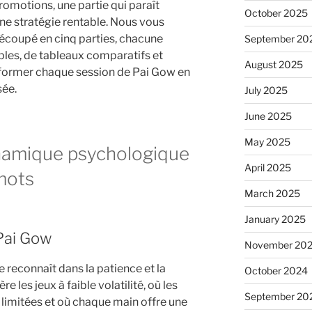
promotions, une partie qui paraît
October 2025
une stratégie rentable. Nous vous
écoupé en cinq parties, chacune
September 20
les, de tableaux comparatifs et
August 2025
sformer chaque session de Pai Gow en
sée.
July 2025
June 2025
May 2025
namique psychologique
April 2025
mots
March 2025
January 2025
 Pai Gow
November 20
 reconnaît dans la patience et la
October 2024
e les jeux à faible volatilité, où les
September 20
t limitées et où chaque main offre une