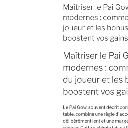
Maîtriser le Pai Go
modernes : commen
joueur et les bonu
boostent vos gains
Maîtriser le Pai
modernes : comm
du joueur et les
boostent vos ga
Le Pai Gow, souvent décrit com
table, combine une règle d’acc
délibérément lent et une marge
secteur. Cette alchimie fait du