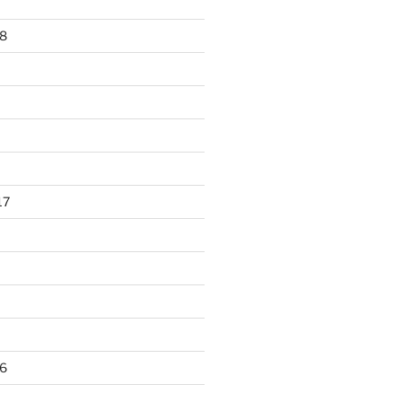
8
17
6