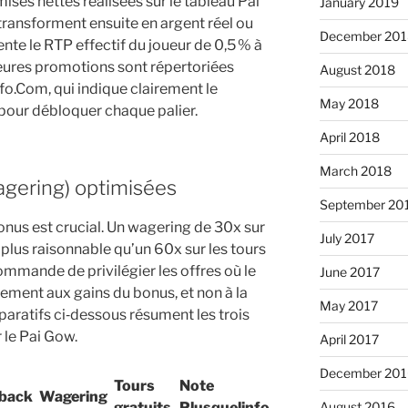
ises nettes réalisées sur le tableau Pai
January 2019
ransforment ensuite en argent réel ou
December 201
nte le RTP effectif du joueur de 0,5 % à
leures promotions sont répertoriées
August 2018
o.Com, qui indique clairement le
May 2018
pour débloquer chaque palier.
April 2018
March 2018
agering) optimisées
September 20
onus est crucial. Un wagering de 30x sur
July 2017
plus raisonnable qu’un 60x sur les tours
ommande de privilégier les offres où le
June 2017
ement aux gains du bonus, et non à la
May 2017
paratifs ci‑dessous résument les trois
 le Pai Gow.
April 2017
December 201
Tours
Note
back
Wagering
gratuits
Plusquelinfo
August 2016