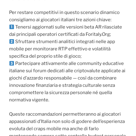
Per restare competitivi in questo scenario dinamico
consigliamo ai giocatori italiani tre azioni chiave:
Tenersi aggiornati sulle versioni beta AR rilasciate
dai principali operatori certificati da Foritaly.Org;
Sfruttare strumenti analitici integrati nelle app
mobile per monitorare RTP effettivo e volatilità
specifica del proprio stile di gioco;
Partecipare attivamente alle community educative
italiane sui forum dedicati alle criptovalute applicate ai
giochi d’azzardo responsabile — così da combinare
innovazione finanziaria e strategia culturale senza
compromettere la sicurezza personale né quella
normativa vigente.
Queste raccomandazioni permetteranno ai giocatori
appassionati d’Italia non solo di godere dell’esperienza
evoluta del craps mobile ma anche di farlo
mantenendo sempre sotto controllo budget personale