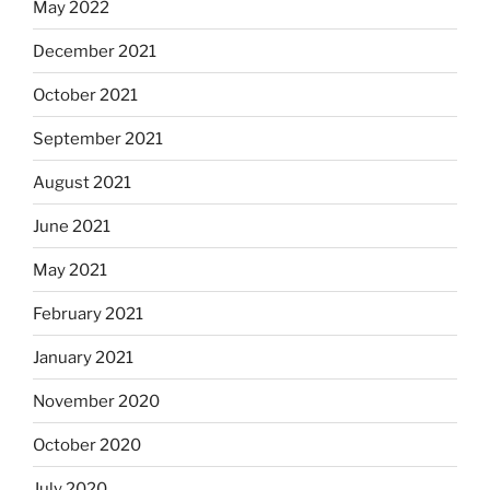
May 2022
December 2021
October 2021
September 2021
August 2021
June 2021
May 2021
February 2021
January 2021
November 2020
October 2020
July 2020