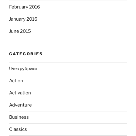
February 2016
January 2016
June 2015
CATEGORIES
! Без рубрики
Action
Activation
Adventure
Business
Classics