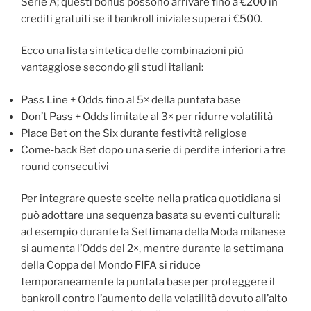
Serie A; questi bonus possono arrivare fino a €200 in
crediti gratuiti se il bankroll iniziale supera i €500.
Ecco una lista sintetica delle combinazioni più
vantaggiose secondo gli studi italiani:
Pass Line + Odds fino al 5× della puntata base
Don’t Pass + Odds limitate al 3× per ridurre volatilità
Place Bet on the Six durante festività religiose
Come‑back Bet dopo una serie di perdite inferiori a tre
round consecutivi
Per integrare queste scelte nella pratica quotidiana si
può adottare una sequenza basata su eventi culturali:
ad esempio durante la Settimana della Moda milanese
si aumenta l’Odds del 2×, mentre durante la settimana
della Coppa del Mondo FIFA si riduce
temporaneamente la puntata base per proteggere il
bankroll contro l’aumento della volatilità dovuto all’alto