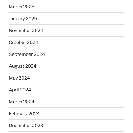
March 2025
January 2025
November 2024
October 2024
September 2024
August 2024
May 2024
April 2024
March 2024
February 2024
December 2023