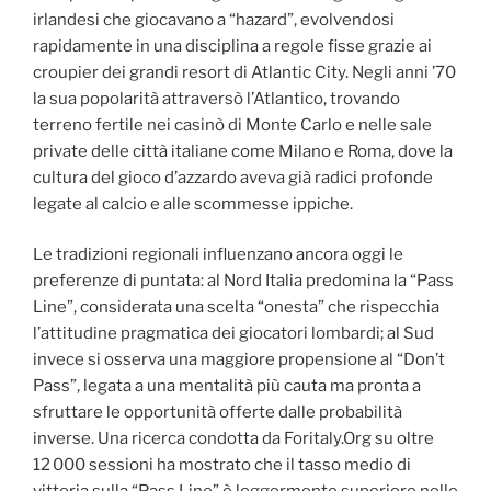
irlandesi che giocavano a “hazard”, evolvendosi
rapidamente in una disciplina a regole fisse grazie ai
croupier dei grandi resort di Atlantic City. Negli anni ’70
la sua popolarità attraversò l’Atlantico, trovando
terreno fertile nei casinò di Monte Carlo e nelle sale
private delle città italiane come Milano e Roma, dove la
cultura del gioco d’azzardo aveva già radici profonde
legate al calcio e alle scommesse ippiche.
Le tradizioni regionali influenzano ancora oggi le
preferenze di puntata: al Nord Italia predomina la “Pass
Line”, considerata una scelta “onesta” che rispecchia
l’attitudine pragmatica dei giocatori lombardi; al Sud
invece si osserva una maggiore propensione al “Don’t
Pass”, legata a una mentalità più cauta ma pronta a
sfruttare le opportunità offerte dalle probabilità
inverse. Una ricerca condotta da Foritaly.Org su oltre
12 000 sessioni ha mostrato che il tasso medio di