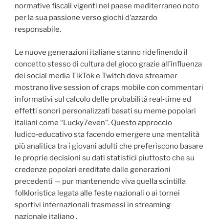
normative fiscali vigenti nel paese mediterraneo noto
per la sua passione verso giochi d’azzardo
responsabile.
Le nuove generazioni italiane stanno ridefinendo il
concetto stesso di cultura del gioco grazie all’influenza
dei social media TikTok e Twitch dove streamer
mostrano live session of craps mobile con commentari
informativi sul calcolo delle probabilità real‑time ed
effetti sonori personalizzati basati su meme popolari
italiani come “Lucky7even”. Questo approccio
ludico‑educativo sta facendo emergere una mentalità
più analitica tra i giovani adulti che preferiscono basare
le proprie decisioni su dati statistici piuttosto che su
credenze popolari ereditate dalle generazioni
precedenti — pur mantenendo viva quella scintilla
folkloristica legata alle feste nazionali o ai tornei
sportivi internazionali trasmessi in streaming
nazionale italiano .