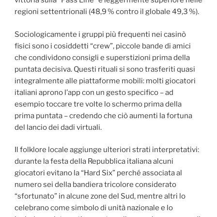
vittoria sulla “Pass Line” è leggermente superiore nelle
regioni settentrionali (48,9 % contro il globale 49,3 %).
Sociologicamente i gruppi più frequenti nei casinò
fisici sono i cosiddetti “crew”, piccole bande di amici
che condividono consigli e superstizioni prima della
puntata decisiva. Questi rituali si sono trasferiti quasi
integralmente alle piattaforme mobili: molti giocatori
italiani aprono l’app con un gesto specifico – ad
esempio toccare tre volte lo schermo prima della
prima puntata – credendo che ciò aumenti la fortuna
del lancio dei dadi virtuali.
Il folklore locale aggiunge ulteriori strati interpretativi:
durante la festa della Repubblica italiana alcuni
giocatori evitano la “Hard Six” perché associata al
numero sei della bandiera tricolore considerato
“sfortunato” in alcune zone del Sud, mentre altri lo
celebrano come simbolo di unità nazionale e lo