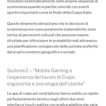
includono sistematicamente nelle proprie sequenze di
scommessa quando la partita coincide con eventi
sportivi importanti come la finale della Coppa Italia.
Queste dinamiche dimostrano che le decisioni di
scommessa non sono puramente matematiche; sono
intrise di percezioni culturali che possono essere
sfruttate per ottimizzare le probabilità reali attraverso
una pianificazione consapevole delle puntate preferite
dal proprio contesto geografico e sociale.
Sezione 2 — “Mobile Gaming e
l’esperienza del tavolo di Craps:
ergonomia e psicologia dell’utente”
Le app di craps per smartphone hanno subito un rapido
perfezionamento tecnico negli ultimi due anni:
interfacce touch reattive con grafica adattiva che varia