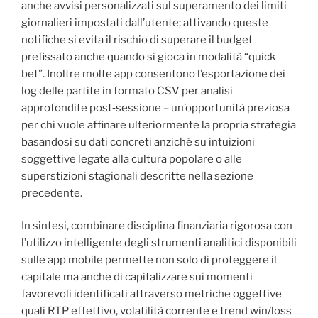
anche avvisi personalizzati sul superamento dei limiti
giornalieri impostati dall’utente; attivando queste
notifiche si evita il rischio di superare il budget
prefissato anche quando si gioca in modalità “quick
bet”. Inoltre molte app consentono l’esportazione dei
log delle partite in formato CSV per analisi
approfondite post‑sessione – un’opportunità preziosa
per chi vuole affinare ulteriormente la propria strategia
basandosi su dati concreti anziché su intuizioni
soggettive legate alla cultura popolare o alle
superstizioni stagionali descritte nella sezione
precedente.
In sintesi, combinare disciplina finanziaria rigorosa con
l’utilizzo intelligente degli strumenti analitici disponibili
sulle app mobile permette non solo di proteggere il
capitale ma anche di capitalizzare sui momenti
favorevoli identificati attraverso metriche oggettive
quali RTP effettivo, volatilità corrente e trend win/loss