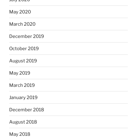
May 2020
March 2020
December 2019
October 2019
August 2019
May 2019
March 2019
January 2019
December 2018
August 2018
May 2018