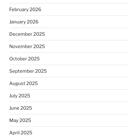
February 2026
January 2026
December 2025
November 2025
October 2025
September 2025
August 2025
July 2025
June 2025
May 2025
April 2025