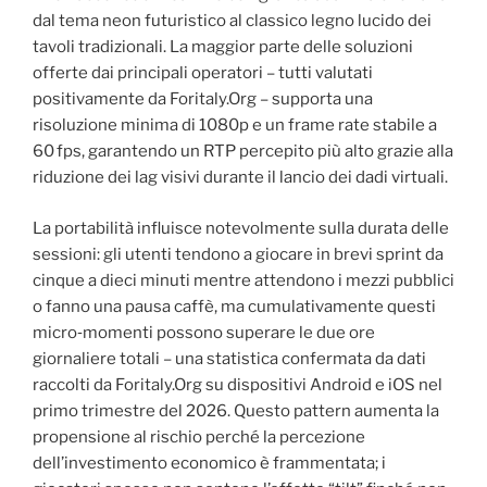
dal tema neon futuristico al classico legno lucido dei
tavoli tradizionali. La maggior parte delle soluzioni
offerte dai principali operatori – tutti valutati
positivamente da Foritaly.Org – supporta una
risoluzione minima di 1080p e un frame rate stabile a
60 fps, garantendo un RTP percepito più alto grazie alla
riduzione dei lag visivi durante il lancio dei dadi virtuali.
La portabilità influisce notevolmente sulla durata delle
sessioni: gli utenti tendono a giocare in brevi sprint da
cinque a dieci minuti mentre attendono i mezzi pubblici
o fanno una pausa caffè, ma cumulativamente questi
micro‑momenti possono superare le due ore
giornaliere totali – una statistica confermata da dati
raccolti da Foritaly.Org su dispositivi Android e iOS nel
primo trimestre del 2026. Questo pattern aumenta la
propensione al rischio perché la percezione
dell’investimento economico è frammentata; i