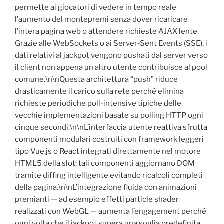
permette ai giocatori di vedere in tempo reale
l’aumento del montepremi senza dover ricaricare
l’intera pagina web o attendere richieste AJAX lente.
Grazie alle WebSockets o ai Server‑Sent Events (SSE), i
dati relativi al jackpot vengono pushati dal server verso
il client non appena un altro utente contribuisce al pool
comune.\n\nQuesta architettura “push” riduce
drasticamente il carico sulla rete perché elimina
richieste periodiche poll-intensive tipiche delle
vecchie implementazioni basate su polling HTTP ogni
cinque secondi.\n\nL’interfaccia utente reattiva sfrutta
componenti modulari costruiti con framework leggeri
tipo Vue.js o React integrati direttamente nel motore
HTML5 della slot; tali componenti aggiornano DOM
tramite diffing intelligente evitando ricalcoli completi
della pagina.\n\nL’integrazione fluida con animazioni
premianti — ad esempio effetti particle shader
realizzati con WebGL — aumenta l’engagement perché
ogni volta che il jackpot supera una soglia predefinita