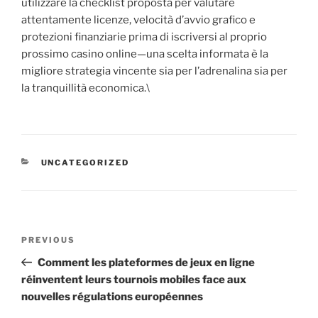
utilizzare la checklist proposta per valutare
attentamente licenze, velocità d’avvio grafico e
protezioni finanziarie prima di iscriversi al proprio
prossimo casino online—una scelta informata è la
migliore strategia vincente sia per l’adrenalina sia per
la tranquillità economica.\
UNCATEGORIZED
PREVIOUS
Comment les plateformes de jeux en ligne
réinventent leurs tournois mobiles face aux
nouvelles régulations européennes