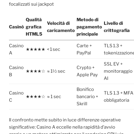
focalizzati sui jackpot
Qualità
Metodo di
Velocità di
Livello di
Casinò
grafica
pagamento
caricamento
crittografia
HTML5
principale
Casino
Carte +
TLS 1.3 +
★★★★★
< 1 sec
A
PayPal
tokenizzazion
SSL EV +
Casino
Crypto +
★★★★☆
≈ 1½ sec
monitoraggio
B
Apple Pay
AI
Bonifico
Casino
TLS 1.3 + MFA
★★★★☆
≈ 1 sec
bancario +
C
obbligatoria
Skrill
Il confronto mette subito in luce differenze operative
significative: Casino A eccelle nella rapidità d’avvio