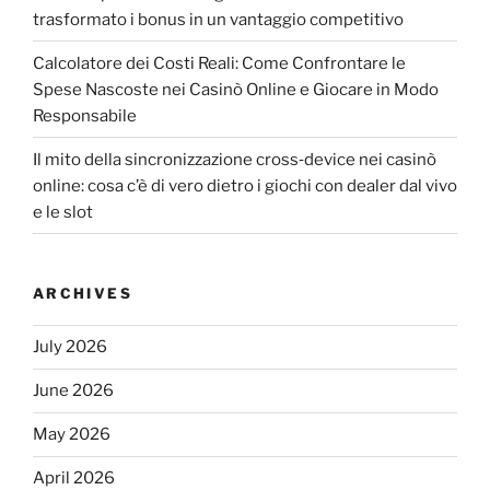
trasformato i bonus in un vantaggio competitivo
Calcolatore dei Costi Reali: Come Confrontare le
Spese Nascoste nei Casinò Online e Giocare in Modo
Responsabile
Il mito della sincronizzazione cross‑device nei casinò
online: cosa c’è di vero dietro i giochi con dealer dal vivo
e le slot
ARCHIVES
July 2026
June 2026
May 2026
April 2026