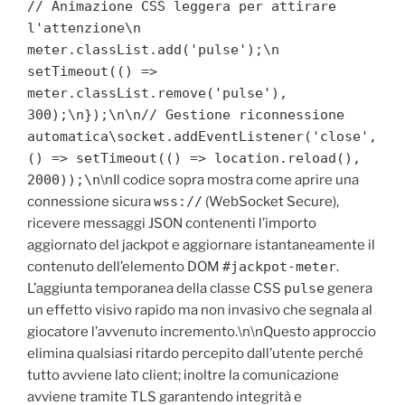
// Animazione CSS leggera per attirare
l'attenzione\n
meter.classList.add('pulse');\n
setTimeout(() =>
meter.classList.remove('pulse'),
300);\n});\n\n// Gestione riconnessione
automatica\socket.addEventListener('close',
() => setTimeout(() => location.reload(),
2000));\n
\nIl codice sopra mostra come aprire una
connessione sicura
wss://
(WebSocket Secure),
ricevere messaggi JSON contenenti l’importo
aggiornato del jackpot e aggiornare istantaneamente il
contenuto dell’elemento DOM
#jackpot-meter
.
L’aggiunta temporanea della classe CSS
pulse
genera
un effetto visivo rapido ma non invasivo che segnala al
giocatore l’avvenuto incremento.\n\nQuesto approccio
elimina qualsiasi ritardo percepito dall’utente perché
tutto avviene lato client; inoltre la comunicazione
avviene tramite TLS garantendo integrità e