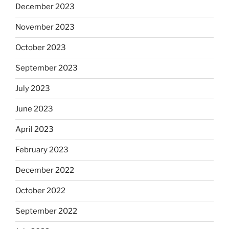
December 2023
November 2023
October 2023
September 2023
July 2023
June 2023
April 2023
February 2023
December 2022
October 2022
September 2022