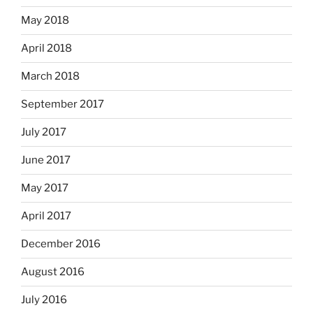
May 2018
April 2018
March 2018
September 2017
July 2017
June 2017
May 2017
April 2017
December 2016
August 2016
July 2016