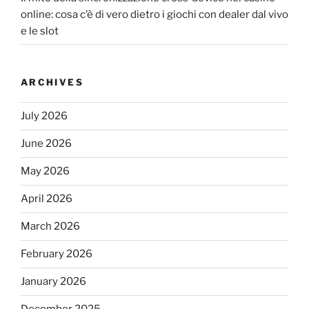
online: cosa c’è di vero dietro i giochi con dealer dal vivo
e le slot
ARCHIVES
July 2026
June 2026
May 2026
April 2026
March 2026
February 2026
January 2026