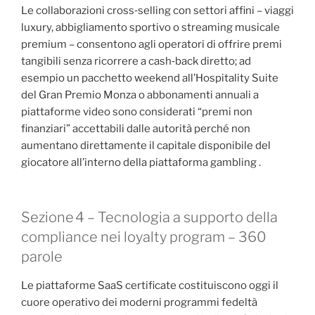
Le collaborazioni cross‑selling con settori affini – viaggi
luxury, abbigliamento sportivo o streaming musicale
premium – consentono agli operatori di offrire premi
tangibili senza ricorrere a cash‑back diretto; ad
esempio un pacchetto weekend all’Hospitality Suite
del Gran Premio Monza o abbonamenti annuali a
piattaforme video sono considerati “premi non
finanziari” accettabili dalle autorità perché non
aumentano direttamente il capitale disponibile del
giocatore all’interno della piattaforma gambling .
Sezione 4 – Tecnologia a supporto della
compliance nei loyalty program – 360
parole
Le piattaforme SaaS certificate costituiscono oggi il
cuore operativo dei moderni programmi fedeltà