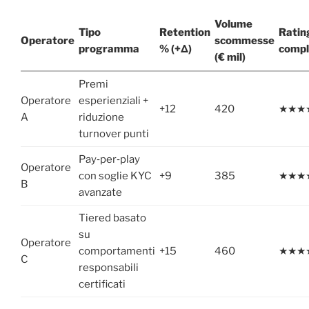
Volume
Tipo
Retention
Ratin
Operatore
scommesse
programma
% (+Δ)
compl
(€ mil)
Premi
Operatore
esperienziali +
+12
420
★★★
A
riduzione
turnover punti
Pay‑per‑play
Operatore
con soglie KYC
+9
385
★★★
B
avanzate
Tiered basato
su
Operatore
comportamenti
+15
460
★★★
C
responsabili
certificati