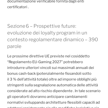
documentazione verificabile fornita dagli enti
certificatori .
Sezione 6 – Prospettive future:
evoluzione dei loyalty program in un
contesto regolamentare dinamico – 390
parole
Le prossime direttive UE previste nel cosiddetto
“Regolamento EU‑Gaming 2027” potrebbero
introdurre ulteriori vincoli sui massimali annuali dei
bonus cash‐back (potenzialmente fissandoli sotto
il 3 % dell’attività totale) oltre ad imporre obblighi più
stringenti sulla segnalazione automatica delle attività
considerate ad alto rischio dipendente . In tale scenario
gli operator​​ti dovranno anticipare cambiamenti
normativi sviluppando architetture flessibili capac​​ili ad