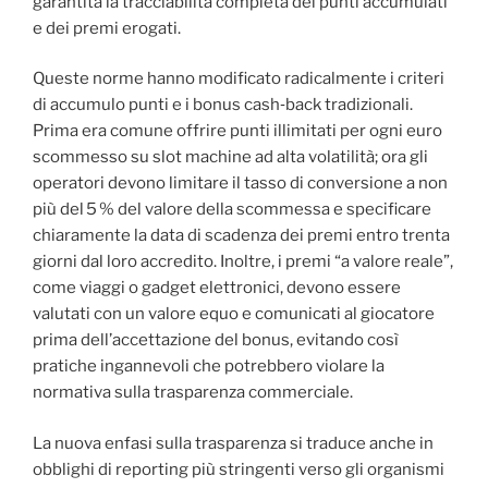
garantita la tracciabilità completa dei punti accumulati
e dei premi erogati.
Queste norme hanno modificato radicalmente i criteri
di accumulo punti e i bonus cash‑back tradizionali.
Prima era comune offrire punti illimitati per ogni euro
scommesso su slot machine ad alta volatilità; ora gli
operatori devono limitare il tasso di conversione a non
più del 5 % del valore della scommessa e specificare
chiaramente la data di scadenza dei premi entro trenta
giorni dal loro accredito. Inoltre, i premi “a valore reale”,
come viaggi o gadget elettronici, devono essere
valutati con un valore equo e comunicati al giocatore
prima dell’accettazione del bonus, evitando così
pratiche ingannevoli che potrebbero violare la
normativa sulla trasparenza commerciale.
La nuova enfasi sulla trasparenza si traduce anche in
obblighi di reporting più stringenti verso gli organismi