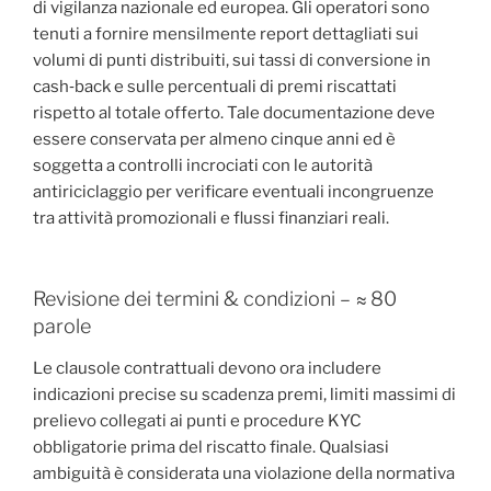
di vigilanza nazionale ed europea. Gli operatori sono
tenuti a fornire mensilmente report dettagliati sui
volumi di punti distribuiti, sui tassi di conversione in
cash‑back e sulle percentuali di premi riscattati
rispetto al totale offerto. Tale documentazione deve
essere conservata per almeno cinque anni ed è
soggetta a controlli incrociati con le autorità
antiriciclaggio per verificare eventuali incongruenze
tra attività promozionali e flussi finanziari reali.
Revisione dei termini & condizioni – ≈ 80
parole
Le clausole contrattuali devono ora includere
indicazioni precise su scadenza premi, limiti massimi di
prelievo collegati ai punti e procedure KYC
obbligatorie prima del riscatto finale. Qualsiasi
ambiguità è considerata una violazione della normativa