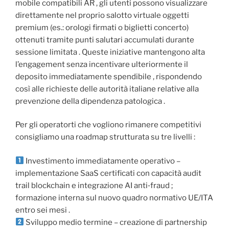
mobile compatibili AR , gli utenti possono visualizzare
direttamente nel proprio salotto virtuale oggetti
premium (es.: orologi firmati o biglietti concerto)
ottenuti tramite punti salutari accumulati durante
sessione limitata . Queste iniziative mantengono alta
l’engagement senza incentivare ulteriormente il
deposito immediatamente spendibile , rispondendo
così alle richieste delle autorità italiane relative alla
prevenzione della dipendenza patologica .
Per gli operator​​ti che vogliono rimanere competitivi
consigliamo una roadmap strutturata su tre livelli :
Investimento immediatamente operativo –
implementazione SaaS certificati con capacità audit
trail blockchain e integrazione AI anti‐fraud ;
formazione interna sul nuovo quadro normativo UE/ITA
entro sei mesi .
Sviluppo medio termine – creazione di partnership