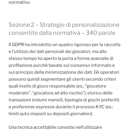
normativo.
Sezione 2 – Strategie di personalizzazione
consentite dalla normativa – 340 parole
Il GDPR ha introdotto un quadro rigoroso per la raccolta
e l’utilizzo dei dati personali dei giocatori, ma allo
stesso tempo ha aperto la porta a forme avanzate di
profilazione purché basate sul consenso informato e
sul principio della minimizzazione dei dati. Gli operatori
possono quindi segmentare gli utenti secondo criteri
quali livello di gioco responsabile (es.: “giocatore
moderato”, “giocatore ad alto rischio”), storico delle
transazioni (volumi mensili, tipologia di giochi preferiti)
e preferenze espresse durante il processo KYC (es.:
limiti auto‑imposti su depositi giornalieri).
Una tecnica accettabile consiste nell’utilizzare