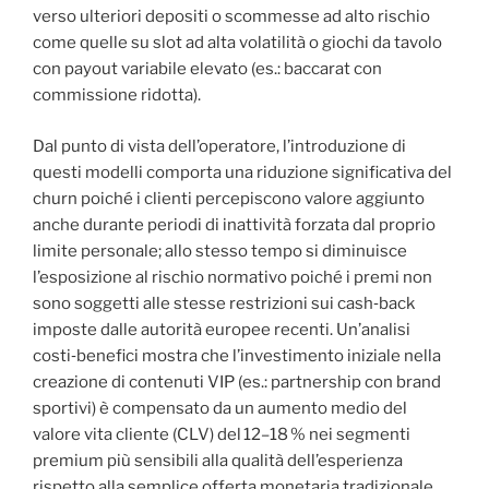
verso ulteriori depositi o scommesse ad alto rischio
come quelle su slot ad alta volatilità o giochi da tavolo
con payout variabile elevato (es.: baccarat con
commissione ridotta).
Dal punto di vista dell’operatore, l’introduzione di
questi modelli comporta una riduzione significativa del
churn poiché i clienti percepiscono valore aggiunto
anche durante periodi di inattività forzata dal proprio
limite personale; allo stesso tempo si diminuisce
l’esposizione al rischio normativo poiché i premi non
sono soggetti alle stesse restrizioni sui cash‑back
imposte dalle autorità europee recenti. Un’analisi
costi‑benefici mostra che l’investimento iniziale nella
creazione di contenuti VIP (es.: partnership con brand
sportivi) è compensato da un aumento medio del
valore vita cliente (CLV) del 12–18 % nei segmenti
premium più sensibili alla qualità dell’esperienza
rispetto alla semplice offerta monetaria tradizionale.