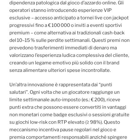
dipendenza patologica dal gioco d’azzardo online. Gli
operatori stanno introducendo esperienze VIP
esclusive – accesso anticipato a tornei live con jackpot
progressivi fino a € 100 000 o inviti a eventi sportivi
premium – come alternativa ai tradizionali cash‑back
del 10–15 % sulle perdite settimanali. Questi premi non
prevedono trasferimenti immediati di denaro ma
valorizzano l’esperienza ludica complessiva del cliente,
creando un legame emotivo più solido con il brand
senza alimentare ulteriori spese incontrollate.
Un’altra innovazione è rappresentata dai “punti
salutari”. Ogni volta che un giocatore raggiunge un
limite settimanale auto‑imposto (es.: € 200), riceve
punti extra che possono essere convertiti in vantaggi
non monetari come badge esclusivi o sessioni gratuite
su giochi low‑risk con RTP elevato (≥ 98%). Questo
meccanismo incentiva pause regolari nel gioco e
premia comportamenti responsabili anziché spingere