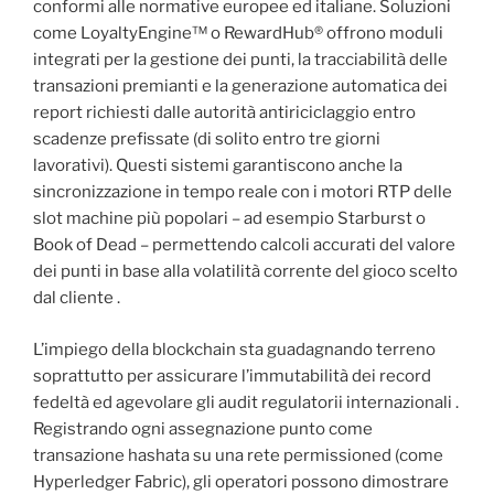
conformi alle normative europee ed italiane. Soluzioni
come LoyaltyEngine™ o RewardHub® offrono moduli
integrati per la gestione dei punti, la tracciabilità delle
transazioni premianti e la generazione automatica dei
report richiesti dalle autorità antiriciclaggio entro
scadenze prefissate (di solito entro tre giorni
lavorativi). Questi sistemi garantiscono anche la
sincronizzazione in tempo reale con i motori RTP delle
slot machine più popolari – ad esempio Starburst o
Book of Dead – permettendo calcoli accurati del valore
dei punti in base alla volatilità corrente del gioco scelto
dal cliente .
L’impiego della blockchain sta guadagnando terreno
soprattutto per assicurare l’immutabilità dei record
fedeltà ed agevolare gli audit regulatorii internazionali .
Registrando ogni assegnazione punto come
transazione hashata su una rete permissioned (come
Hyperledger Fabric), gli operatori possono dimostrare