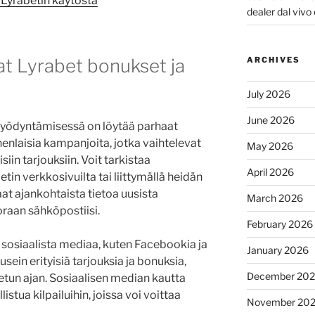
Lyrabetin käytöstä
dealer dal vivo e
at Lyrabet bonukset ja
ARCHIVES
July 2026
June 2026
yödyntämisessä on löytää parhaat
enlaisia kampanjoita, jotka vaihtelevat
May 2026
siin tarjouksiin. Voit tarkistaa
April 2026
in verkkosivuilta tai liittymällä heidän
saat ajankohtaista tietoa uusista
March 2026
raan sähköpostiisi.
February 2026
sosiaalista mediaa, kuten Facebookia ja
January 2026
n usein erityisiä tarjouksia ja bonuksia,
December 20
itetun ajan. Sosiaalisen median kautta
stua kilpailuihin, joissa voi voittaa
November 20