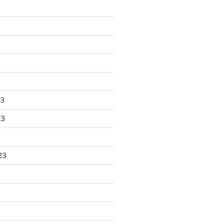
23
23
23