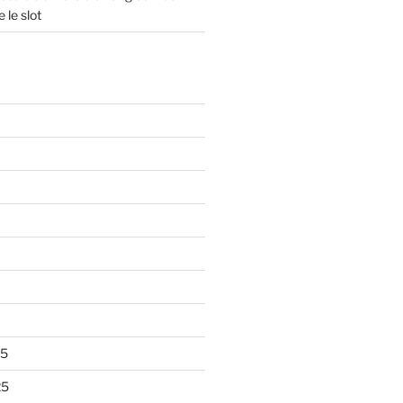
 le slot
25
25