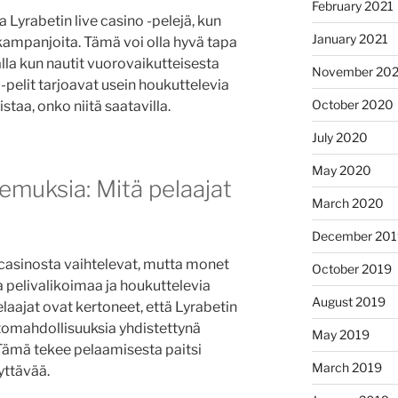
February 2021
 Lyrabetin live casino -pelejä, kun
January 2021
o kampanjoita. Tämä voi olla hyvä tapa
lla kun nautit vuorovaikutteisesta
November 20
-pelit tarjoavat usein houkuttelevia
October 2020
staa, onko niitä saatavilla.
July 2020
May 2020
emuksia: Mitä pelaajat
March 2020
December 201
casinosta vaihtelevat, mutta monet
October 2019
aa pelivalikoimaa ja houkuttelevia
August 2019
laajat ovat kertoneet, että Lyrabetin
ittomahdollisuuksia yhdistettynä
May 2019
Tämä tekee pelaamisesta paitsi
March 2019
yttävää.