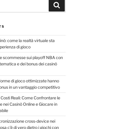
TS
sinò: come la realtà virtuale sta
sperienza di gioco
le scommesse sui playoff NBA con
atematica e dei bonus dei casinò
forme di gioco ottimizzate hanno
onus in un vantaggio competitivo
 Costi Reali: Come Confrontare le
 nei Casinò Online e Giocare in
bile
incronizzazione cross‑device nei
osa c’è di vero dietro i giochi con