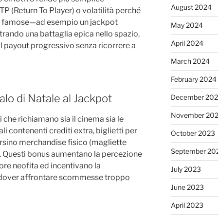
August 2024
 (Return To Player) o volatilità perché
ene famose—ad esempio un jackpot
May 2024
trando una battaglia epica nello spazio,
April 2024
l payout progressivo senza ricorrere a
March 2024
February 2024
lo di Natale al Jackpot
December 20
November 20
i che richiamano sia il cinema sia le
ali contenenti crediti extra, biglietti per
October 2023
ersino merchandise fisico (magliette
September 20
. Questi bonus aumentano la percezione
ore neofita ed incentivano la
July 2023
 dover affrontare scommesse troppo
June 2023
April 2023