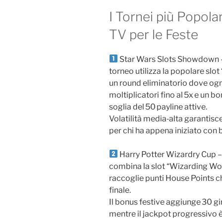
I Tornei più Popolar
TV per le Feste
Star Wars Slots Showdown – 
torneo utilizza la popolare slo
un round eliminatorio dove ogni
moltiplicatori fino al 5x e un b
soglia del 50 payline attive.
Volatilità media‑alta garantisc
per chi ha appena iniziato con b
Harry Potter Wizardry Cup –
combina la slot “Wizarding Wo
raccoglie punti House Points ch
finale.
Il bonus festive aggiunge 30 giri
mentre il jackpot progressivo è