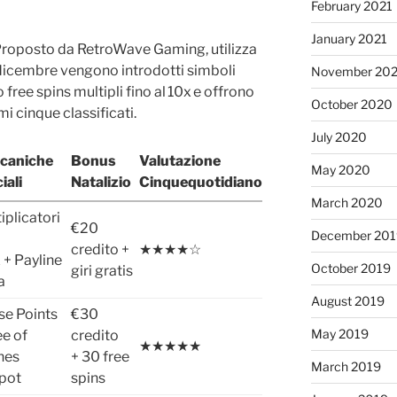
February 2021
January 2021
Proposto da RetroWave Gaming, utilizza
dicembre vengono introdotti simboli
November 20
free spins multipli fino al 10x e offrono
October 2020
mi cinque classificati.
July 2020
caniche
Bonus
Valutazione
May 2020
iali
Natalizio
Cinquequotidiano
March 2020
iplicatori
€20
December 201
credito +
★★★★☆
x + Payline
October 2019
giri gratis
a
August 2019
e Points
€30
May 2019
ee of
credito
★★★★★
hes
+ 30 free
March 2019
pot
spins