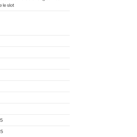
 le slot
25
25