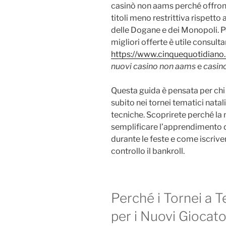
casinò non aams perché offrono
titoli meno restrittiva rispetto
delle Dogane e dei Monopoli. P
migliori offerte è utile consultar
https://www.cinquequotidiano.i
nuovi casino non aams
e
casin
Questa guida è pensata per chi 
subito nei tornei tematici natal
tecniche. Scoprirete perché la
semplificare l’apprendimento de
durante le feste e come iscri
controllo il bankroll.
Perché i Tornei a T
per i Nuovi Giocato