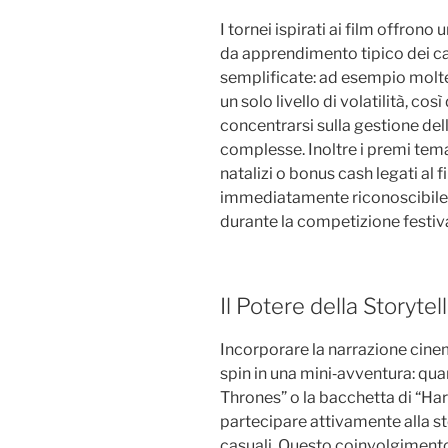
I tornei ispirati ai film offrono
da apprendimento tipico dei ca
semplificate: ad esempio molte 
un solo livello di volatilità, co
concentrarsi sulla gestione del
complesse. Inoltre i premi tem
natalizi o bonus cash legati al
immediatamente riconoscibile,
durante la competizione festiv
Il Potere della Storytel
Incorporare la narrazione cine
spin in una mini‑avventura: qu
Thrones” o la bacchetta di “Harr
partecipare attivamente alla st
casuali. Questo coinvolgiment