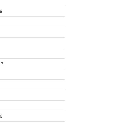
8
17
6