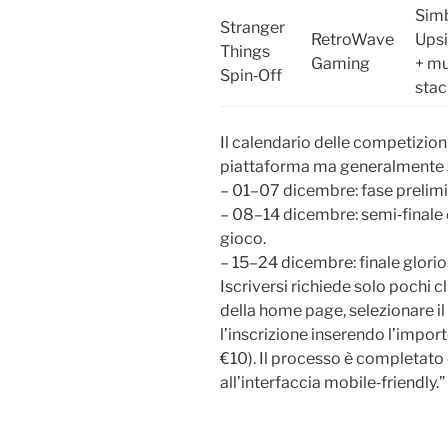
Simb
Stranger
RetroWave
Ups
Things
Gaming
+ mu
Spin‑Off
stac
Il calendario delle competizioni
piattaforma ma generalmente 
– 01–07 dicembre: fase prelimi
– 08–14 dicembre: semi‑finale do
gioco.
– 15–24 dicembre: finale glori
Iscriversi richiede solo pochi c
della home page, selezionare i
l’inscrizione inserendo l’impor
€10). Il processo è completato 
all’interfaccia mobile‑friendly.”