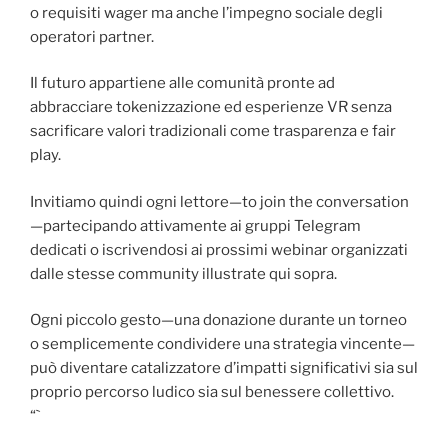
o requisiti wager ma anche l’impegno sociale degli
operatori partner.
Il futuro appartiene alle comunità pronte ad
abbracciare tokenizzazione ed esperienze VR senza
sacrificare valori tradizionali come trasparenza e fair
play.
Invitiamo quindi ogni lettore—to join the conversation
—partecipando attivamente ai gruppi Telegram
dedicati o iscrivendosi ai prossimi webinar organizzati
dalle stesse community illustrate qui sopra.
Ogni piccolo gesto—una donazione durante un torneo
o semplicemente condividere una strategia vincente—
può diventare catalizzatore d’impatti significativi sia sul
proprio percorso ludico sia sul benessere collettivo.
“`