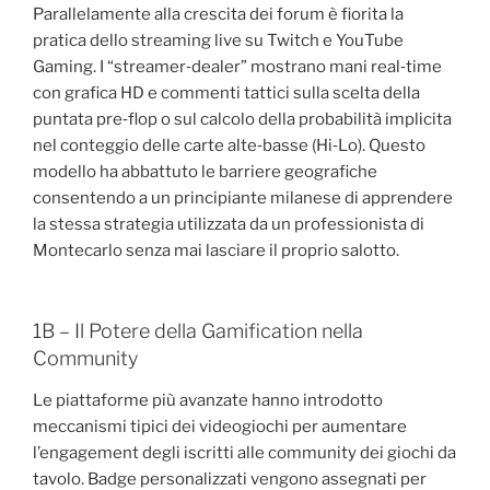
Parallelamente alla crescita dei forum è fiorita la
pratica dello streaming live su Twitch e YouTube
Gaming. I “streamer‑dealer” mostrano mani real‑time
con grafica HD e commenti tattici sulla scelta della
puntata pre‑flop o sul calcolo della probabilità implicita
nel conteggio delle carte alte‑basse (Hi‑Lo). Questo
modello ha abbattuto le barriere geografiche
consentendo a un principiante milanese di apprendere
la stessa strategia utilizzata da un professionista di
Montecarlo senza mai lasciare il proprio salotto.
1B – Il Potere della Gamification nella
Community
Le piattaforme più avanzate hanno introdotto
meccanismi tipici dei videogiochi per aumentare
l’engagement degli iscritti alle community dei giochi da
tavolo. Badge personalizzati vengono assegnati per