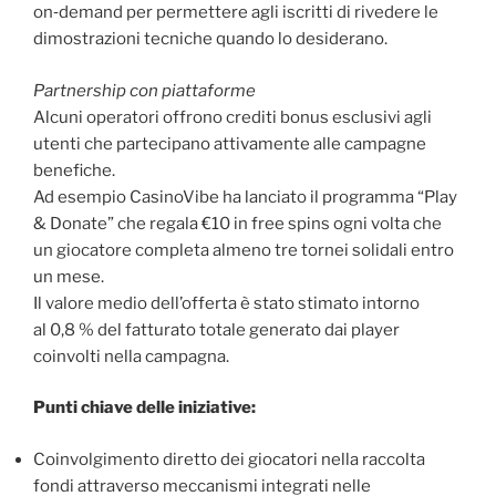
on‑demand per permettere agli iscritti di rivedere le
dimostrazioni tecniche quando lo desiderano.
Partnership con piattaforme
Alcuni operatori offrono crediti bonus esclusivi agli
utenti che partecipano attivamente alle campagne
benefiche.
Ad esempio CasinoVibe ha lanciato il programma “Play
& Donate” che regala €10 in free spins ogni volta che
un giocatore completa almeno tre tornei solidali entro
un mese.
Il valore medio dell’offerta è stato stimato intorno
al 0,8 % del fatturato totale generato dai player
coinvolti nella campagna.
Punti chiave delle iniziative:
Coinvolgimento diretto dei giocatori nella raccolta
fondi attraverso meccanismi integrati nelle