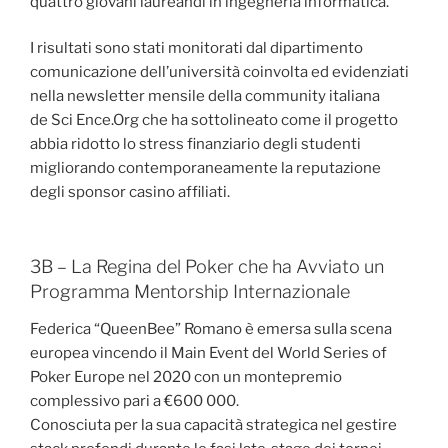
quattro giovani laureandi in ingegneria informatica.
I risultati sono stati monitorati dal dipartimento
comunicazione dell’università coinvolta ed evidenziati
nella newsletter mensile della community italiana
de Sci Ence.Org che ha sottolineato come il progetto
abbia ridotto lo stress finanziario degli studenti
migliorando contemporaneamente la reputazione
degli sponsor casino affiliati.
3B – La Regina del Poker che ha Avviato un
Programma Mentorship Internazionale
Federica “QueenBee” Romano è emersa sulla scena
europea vincendo il Main Event del World Series of
Poker Europe nel 2020 con un montepremio
complessivo pari a €600 000.
Conosciuta per la sua capacità strategica nel gestire