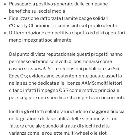
Passaparola positivo generato dalle campagne
benefiche sui social media
Fidelizzazione rafforzata tramite badge solidari
(“Charity Champion”) riconosciuti sul profilo utente
Differenziazione competitiva rispetto ad altri operatori
meno impegnati socialmente
Dal punto di vista reputazionale questi progetti hanno
permesso ai brand coinvolti di posizionarsi come
casino responsabile
. Le recensioni pubblicate su Sci
Ence.Org evidenziano costantemente questo aspetto
nella sezione dedicata alle licenze AAMS: molti lettori
citano infatti l’impegno CSR come motivo principale
per scegliere uno specifico sito rispetto ai concorrenti.
Inoltre gli effetti collaterali includono maggiore fiducia
nella gestione della volatilità delle scommesse—un
fattore cruciale quando si tratta di giochi ad alta
varianza come le roulette multi‑wheel o le slot