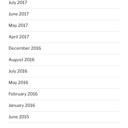
July 2017
June 2017
May 2017
April 2017
December 2016
August 2016
July 2016
May 2016
February 2016
January 2016
June 2015