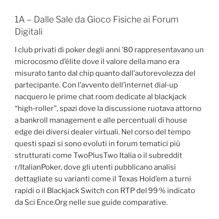
1A – Dalle Sale da Gioco Fisiche ai Forum
Digitali
I club privati di poker degli anni ’80 rappresentavano un
microcosmo d’élite dove il valore della mano era
misurato tanto dal chip quanto dall’autorevolezza del
partecipante. Con l’avvento dell’internet dial‑up
nacquero le prime chat room dedicate al blackjack
“high‑roller”, spazi dove la discussione ruotava attorno
a bankroll management e alle percentuali di house
edge dei diversi dealer virtuali. Nel corso del tempo
questi spazi si sono evoluti in forum tematici più
strutturati come TwoPlusTwo Italia o il subreddit
r/ItalianPoker, dove gli utenti pubblicano analisi
dettagliate su varianti come il Texas Hold’em a turni
rapidi o il Blackjack Switch con RTP del 99 % indicato
da Sci Ence.Org nelle sue guide comparative.