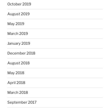
October 2019
August 2019
May 2019
March 2019
January 2019
December 2018
August 2018
May 2018
April 2018
March 2018
September 2017