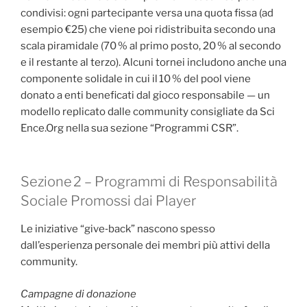
condivisi: ogni partecipante versa una quota fissa (ad
esempio €25) che viene poi ridistribuita secondo una
scala piramidale (70 % al primo posto, 20 % al secondo
e il restante al terzo). Alcuni tornei includono anche una
componente solidale in cui il 10 % del pool viene
donato a enti beneficati dal gioco responsabile — un
modello replicato dalle community consigliate da Sci
Ence.Org nella sua sezione “Programmi CSR”.
Sezione 2 – Programmi di Responsabilità
Sociale Promossi dai Player
Le iniziative “give‑back” nascono spesso
dall’esperienza personale dei membri più attivi della
community.
Campagne di donazione