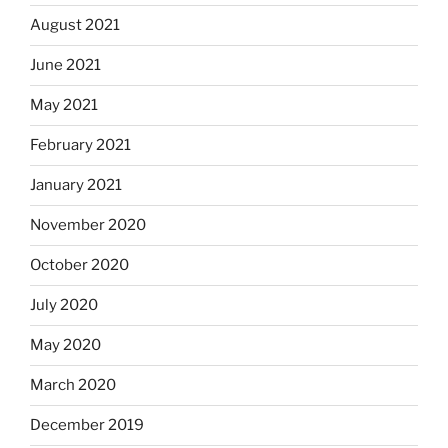
August 2021
June 2021
May 2021
February 2021
January 2021
November 2020
October 2020
July 2020
May 2020
March 2020
December 2019