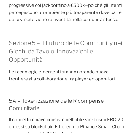
progressive col jackpot fino a €500k—poiché gli utenti
percepiscono un ambiente più trasparente dove parte
delle vincite viene reinvestita nella comunità stessa.
Sezione 5 – Il Futuro delle Community nei
Giochi da Tavolo: Innovazioni e
Opportunità
Le tecnologie emergenti stanno aprendo nuove
frontiere alla collaborazione tra player ed operatori.
5A – Tokenizzazione delle Ricompense
Comunitarie
Il concetto chiave consiste nell’utilizzare token ERC‑20
emessi su blockchain Ethereum o Binance Smart Chain