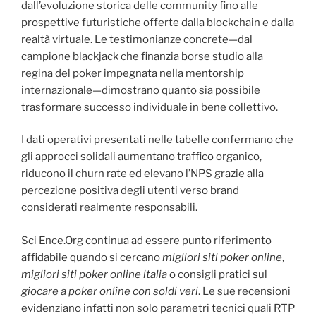
dall’evoluzione storica delle community fino alle
prospettive futuristiche offerte dalla blockchain e dalla
realtà virtuale. Le testimonianze concrete—dal
campione blackjack che finanzia borse studio alla
regina del poker impegnata nella mentorship
internazionale—dimostrano quanto sia possibile
trasformare successo individuale in bene collettivo.
I dati operativi presentati nelle tabelle confermano che
gli approcci solidali aumentano traffico organico,
riducono il churn rate ed elevano l’NPS grazie alla
percezione positiva degli utenti verso brand
considerati realmente responsabili.
Sci Ence.Org continua ad essere punto riferimento
affidabile quando si cercano
migliori siti poker online
,
migliori siti poker online italia
o consigli pratici sul
giocare a poker online con soldi veri
. Le sue recensioni
evidenziano infatti non solo parametri tecnici quali RTP