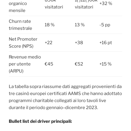
organico
+32 %
visitatori
visitatori
mensile
Churn rate
18 %
13 %
-5 pp
trimestrale
Net Promoter
+22
+38
+16 pt
Score (NPS)
Revenue medio
per utente
€45
€52
+15 %
(ARPU)
La tabella sopra riassume dati aggregati provenienti da
tre casinò europei certificati AAMS che hanno adottato
programmi charitable collegati ai loro tavoli live
durante il periodo gennaio–dicembre 2023.
Bullet list dei driver principali: