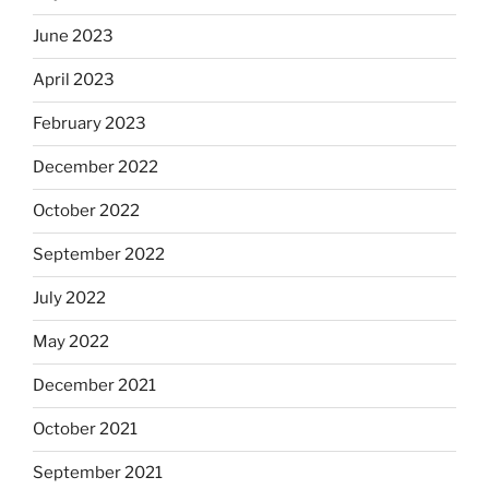
June 2023
April 2023
February 2023
December 2022
October 2022
September 2022
July 2022
May 2022
December 2021
October 2021
September 2021