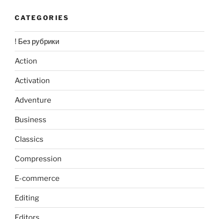
CATEGORIES
! Без рубрики
Action
Activation
Adventure
Business
Classics
Compression
E-commerce
Editing
Editors