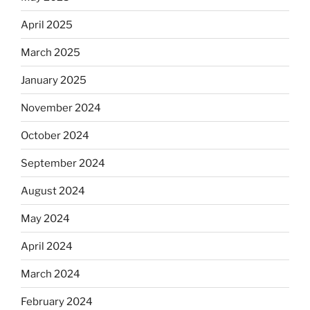
April 2025
March 2025
January 2025
November 2024
October 2024
September 2024
August 2024
May 2024
April 2024
March 2024
February 2024