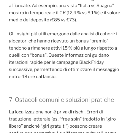
affiancate. Ad esempio, una vista “Italia vs Spagna”
mostra in tempo reale il CR (12,4 % vs 9,1 %) e il valore
medio del deposito (€85 vs €73).
Gli insight più utili emergono dalle analisi di cohort: i
giocatori che hanno ricevuto un bonus “premio”
tendono a rimanere attivi 15 % più a lungo rispetto a
quelli con “bonus”. Queste informazioni guidano
iterazioni rapide per le campagne Black Friday
successive, permettendo di ottimizzare il messaggio
entro 48 ore dal lancio.
7. Ostacoli comuni e soluzioni pratiche
La localizzazione non è priva di rischi. Errori di
traduzione letterale (es. “free spin” tradotto in “giro
libero” anziché “giri gratuiti”) possono creare