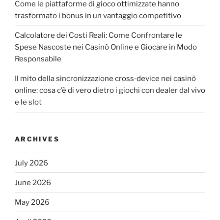
Come le piattaforme di gioco ottimizzate hanno
trasformato i bonus in un vantaggio competitivo
Calcolatore dei Costi Reali: Come Confrontare le
Spese Nascoste nei Casinò Online e Giocare in Modo
Responsabile
Il mito della sincronizzazione cross‑device nei casinò
online: cosa c’è di vero dietro i giochi con dealer dal vivo
e le slot
ARCHIVES
July 2026
June 2026
May 2026