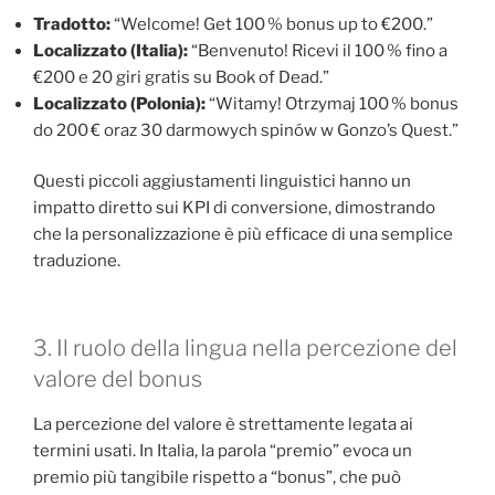
Tradotto:
“Welcome! Get 100 % bonus up to €200.”
Localizzato (Italia):
“Benvenuto! Ricevi il 100 % fino a
€200 e 20 giri gratis su Book of Dead.”
Localizzato (Polonia):
“Witamy! Otrzymaj 100 % bonus
do 200 € oraz 30 darmowych spinów w Gonzo’s Quest.”
Questi piccoli aggiustamenti linguistici hanno un
impatto diretto sui KPI di conversione, dimostrando
che la personalizzazione è più efficace di una semplice
traduzione.
3. Il ruolo della lingua nella percezione del
valore del bonus
La percezione del valore è strettamente legata ai
termini usati. In Italia, la parola “premio” evoca un
premio più tangibile rispetto a “bonus”, che può