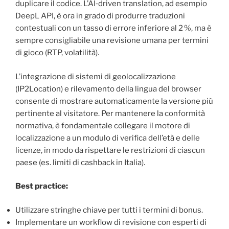
duplicare il codice. L’AI‑driven translation, ad esempio
DeepL API, è ora in grado di produrre traduzioni
contestuali con un tasso di errore inferiore al 2 %, ma è
sempre consigliabile una revisione umana per termini
di gioco (RTP, volatilità).
L’integrazione di sistemi di geolocalizzazione
(IP2Location) e rilevamento della lingua del browser
consente di mostrare automaticamente la versione più
pertinente al visitatore. Per mantenere la conformità
normativa, è fondamentale collegare il motore di
localizzazione a un modulo di verifica dell’età e delle
licenze, in modo da rispettare le restrizioni di ciascun
paese (es. limiti di cashback in Italia).
Best practice:
Utilizzare stringhe chiave per tutti i termini di bonus.
Implementare un workflow di revisione con esperti di