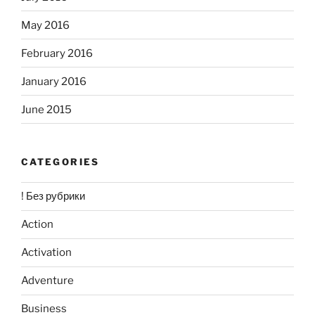
May 2016
February 2016
January 2016
June 2015
CATEGORIES
! Без рубрики
Action
Activation
Adventure
Business