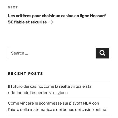
NEXT
Les critères pour choisir un casino en ligne Neosurf
5€ fiable et sécurisé
RECENT POSTS
Il futuro dei casinò: come la realtà virtuale sta
ridefinendo l’esperienza di gioco
Come vincere le scommesse sui playoff NBA con
l’aiuto della matematica e dei bonus dei casinò online