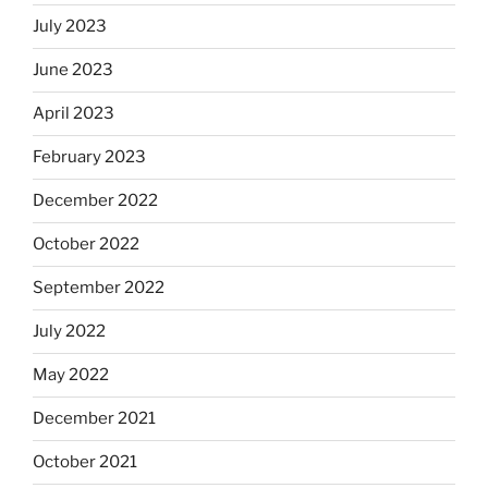
July 2023
June 2023
April 2023
February 2023
December 2022
October 2022
September 2022
July 2022
May 2022
December 2021
October 2021