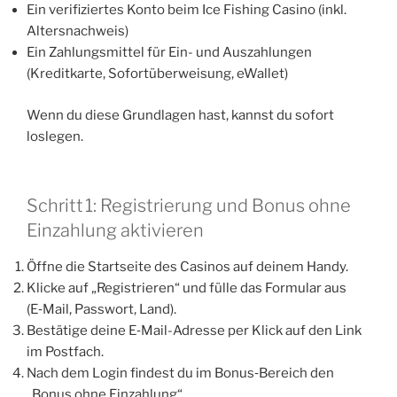
Ein verifiziertes Konto beim Ice Fishing Casino (inkl.
Altersnachweis)
Ein Zahlungsmittel für Ein- und Auszahlungen
(Kreditkarte, Sofortüberweisung, eWallet)
Wenn du diese Grundlagen hast, kannst du sofort
loslegen.
Schritt 1: Registrierung und Bonus ohne
Einzahlung aktivieren
Öffne die Startseite des Casinos auf deinem Handy.
Klicke auf „Registrieren“ und fülle das Formular aus
(E‑Mail, Passwort, Land).
Bestätige deine E‑Mail-Adresse per Klick auf den Link
im Postfach.
Nach dem Login findest du im Bonus‑Bereich den
„Bonus ohne Einzahlung“.