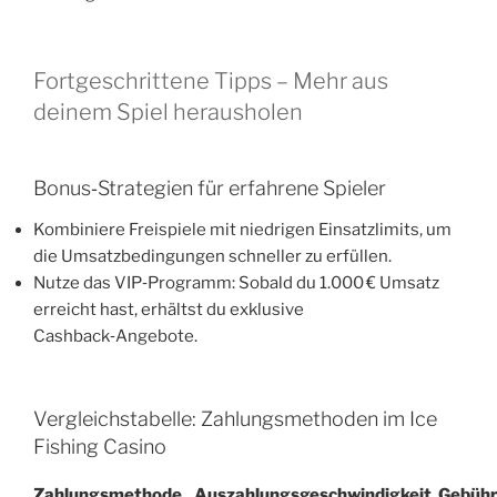
Fortgeschrittene Tipps – Mehr aus
deinem Spiel herausholen
Bonus‑Strategien für erfahrene Spieler
Kombiniere Freispiele mit niedrigen Einsatzlimits, um
die Umsatzbedingungen schneller zu erfüllen.
Nutze das VIP‑Programm: Sobald du 1.000 € Umsatz
erreicht hast, erhältst du exklusive
Cashback‑Angebote.
Vergleichstabelle: Zahlungsmethoden im Ice
Fishing Casino
Zahlungsmethode
Auszahlungsgeschwindigkeit
Gebüh