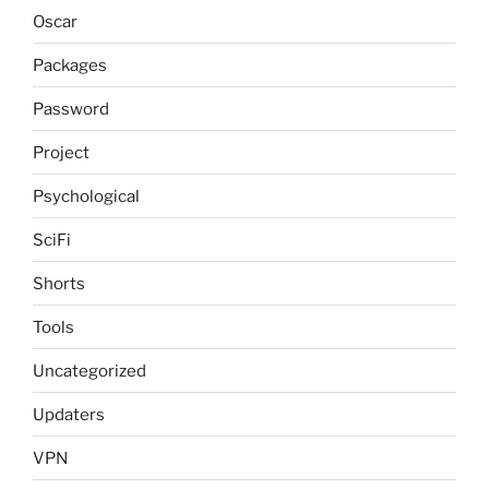
Oscar
Packages
Password
Project
Psychological
SciFi
Shorts
Tools
Uncategorized
Updaters
VPN