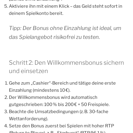
Aktiviere ihn mit einem Klick – das Geld steht sofort in
deinem Spielkonto bereit.
Tipp: Der Bonus ohne Einzahlung ist ideal, um
das Spielangebot risikofrei zu testen.
Schritt 2: Den Willkommensbonus sichern
und einsetzen
Gehe zum „Cashier“‑Bereich und tätige deine erste
Einzahlung (mindestens 10 €).
Der Willkommensbonus wird automatisch
gutgeschrieben: 100 % bis 200 € + 50 Freispiele.
Beachte die Umsatzbedingungen (z. B. 30‑fache
Wettanforderung).
Setze den Bonus zuerst bei Spielen mit hoher RTP
(Return to Player), z. B. „Starburst“ (RTP 96,1 %).