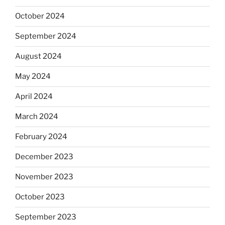
October 2024
September 2024
August 2024
May 2024
April 2024
March 2024
February 2024
December 2023
November 2023
October 2023
September 2023