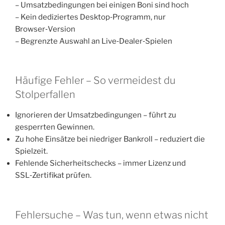
– Umsatzbedingungen bei einigen Boni sind hoch
– Kein dediziertes Desktop‑Programm, nur
Browser‑Version
– Begrenzte Auswahl an Live‑Dealer‑Spielen
Häufige Fehler – So vermeidest du
Stolperfallen
Ignorieren der Umsatzbedingungen – führt zu
gesperrten Gewinnen.
Zu hohe Einsätze bei niedriger Bankroll – reduziert die
Spielzeit.
Fehlende Sicherheitschecks – immer Lizenz und
SSL‑Zertifikat prüfen.
Fehlersuche – Was tun, wenn etwas nicht