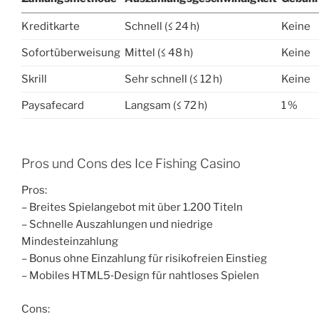
Kreditkarte
Schnell (≤ 24 h)
Keine
Sofortüberweisung
Mittel (≤ 48 h)
Keine
Skrill
Sehr schnell (≤ 12 h)
Keine
Paysafecard
Langsam (≤ 72 h)
1 %
Pros und Cons des Ice Fishing Casino
Pros:
– Breites Spielangebot mit über 1.200 Titeln
– Schnelle Auszahlungen und niedrige
Mindesteinzahlung
– Bonus ohne Einzahlung für risikofreien Einstieg
– Mobiles HTML5‑Design für nahtloses Spielen
Cons: