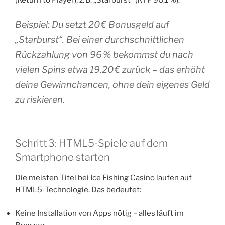
Beispiel: Du setzt 20 € Bonusgeld auf
„Starburst“. Bei einer durchschnittlichen
Rückzahlung von 96 % bekommst du nach
vielen Spins etwa 19,20 € zurück – das erhöht
deine Gewinnchancen, ohne dein eigenes Geld
zu riskieren.
Schritt 3: HTML5‑Spiele auf dem
Smartphone starten
Die meisten Titel bei Ice Fishing Casino laufen auf
HTML5‑Technologie. Das bedeutet:
Keine Installation von Apps nötig – alles läuft im