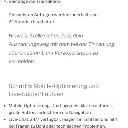
Bestätige die Transaktion.
Die meisten Anfragen werden innerhalb von
24 Stunden bearbeitet.
Hinweis: Stelle sicher, dass dein
Auszahlungsweg mit dem bei der Einzahlung
übereinstimmt, um Verzögerungen zu
vermeiden.
Schritt 5: Mobile‑Optimierung und
Live‑Support nutzen
Mobile‑Optimierung: Das Layout ist klar strukturiert,
große Buttons erleichtern die Navigation.
Live‑Chat: 24/7 verfügbar, reagiert in Echtzeit und hilft
bei Fragen zu Boni oder technischen Problemen.