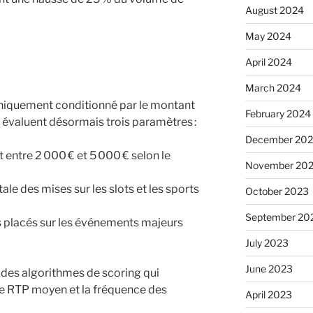
August 2024
May 2024
April 2024
March 2024
 uniquement conditionné par le montant
February 2024
s évaluent désormais trois paramètres :
December 20
entre 2 000 € et 5 000 € selon le
November 20
le des mises sur les slots et les sports
October 2023
September 20
is placés sur les événements majeurs
July 2023
June 2023
 des algorithmes de scoring qui
, le RTP moyen et la fréquence des
April 2023