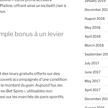
January 2019
latine, offrant ainsi un incitatif clair à
December 201
eux.
August 2018
May 2018
simple bonus à un levier
April 2018
March 2018
September 20
July 2017
June 2017
nt des tours gratuits offerts sur des
 souvent accompagnés d’une condition
May 2017
le montant du gain. Aujourd’hui, les
April 2017
ee‑Bet Spins », utilisables non
ssi sur les marchés de paris sportifs.
December 201
August 2016