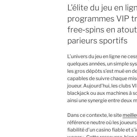
L’élite du jeu en li
programmes VIP tr
free‑spins en atout
parieurs sportifs
L’univers du jeu en ligne ne cesse
quelques années, un simple s
les gros dépôts s’est mué en 
capables de suivre chaque mise
joueur. Aujourd’hui, les clubs V
blackjack ou aux machines à sous
ainsi une synergie entre deux
Dans ce contexte, le site
meille
référence neutre où les joueurs
fiabilité d’un casino fiable et s