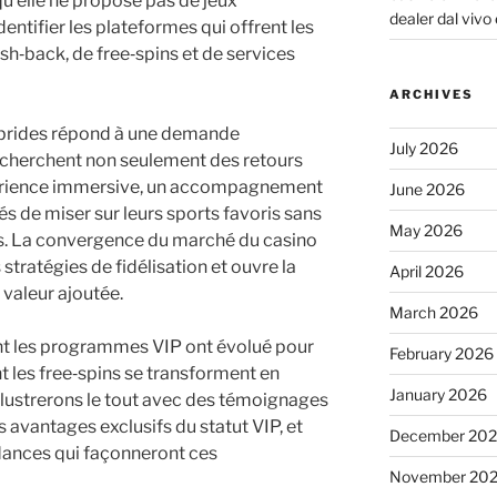
qu’elle ne propose pas de jeux
dealer dal vivo e
dentifier les plateformes qui offrent les
h‑back, de free‑spins et de services
ARCHIVES
brides répond à une demande
July 2026
 recherchent non seulement des retours
xpérience immersive, un accompagnement
June 2026
s de miser sur leurs sports favoris sans
May 2026
lots. La convergence du marché du casino
 stratégies de fidélisation et ouvre la
April 2026
 valeur ajoutée.
March 2026
 les programmes VIP ont évolué pour
February 2026
 les free‑spins se transforment en
January 2026
llustrerons le tout avec des témoignages
s avantages exclusifs du statut VIP, et
December 20
dances qui façonneront ces
November 20