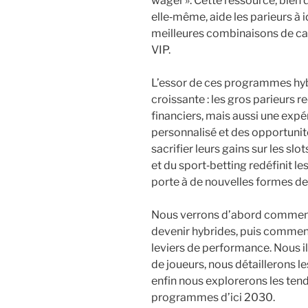
wager ». Cette ressource, bien 
elle‑même, aide les parieurs à i
meilleures combinaisons de cas
VIP.
L’essor de ces programmes hy
croissante : les gros parieurs
financiers, mais aussi une e
personnalisé et des opportunité
sacrifier leurs gains sur les s
et du sport‑betting redéfinit les
porte à de nouvelles formes de
Nous verrons d’abord comment
devenir hybrides, puis comment
leviers de performance. Nous i
de joueurs, nous détaillerons le
enfin nous explorerons les ten
programmes d’ici 2030.