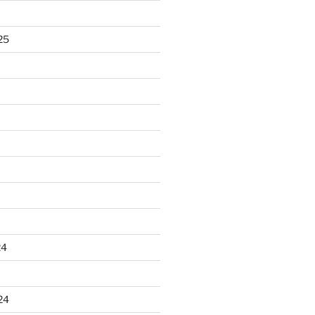
25
24
24