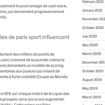
February 2021
eulement le pourcentage de cash‑back,
January 2021
‑spins, qui deviennent progressivement
tifs.
November 20
October 2020
es de paris sport influencent
July 2020
May 2020
March 2020
ctent des milliers de points de
 du pari, moment de la journée, même la
December 201
ons alimentent un modèle de scoring
mentaires aux joueurs qui misent de
October 2019
ents à forte visibilité (Coupe du Monde,
August 2019
May 2019
ace 10 € sur chaque match de la Ligue des
March 2019
e groupes verra son score augmenter
sibilité ». Cette prime accélère