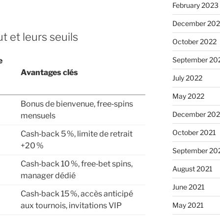
February 2023
December 202
t et leurs seuils
October 2022
September 20
e
Avantages clés
July 2022
May 2022
Bonus de bienvenue, free‑spins
December 202
mensuels
October 2021
Cash‑back 5 %, limite de retrait
+20 %
September 20
Cash‑back 10 %, free‑bet spins,
August 2021
manager dédié
June 2021
Cash‑back 15 %, accès anticipé
aux tournois, invitations VIP
May 2021