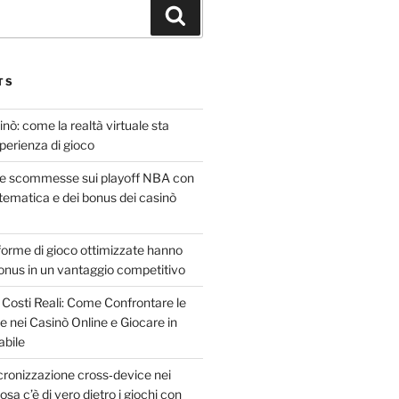
TS
sinò: come la realtà virtuale sta
sperienza di gioco
le scommesse sui playoff NBA con
atematica e dei bonus dei casinò
forme di gioco ottimizzate hanno
onus in un vantaggio competitivo
 Costi Reali: Come Confrontare le
 nei Casinò Online e Giocare in
bile
incronizzazione cross‑device nei
osa c’è di vero dietro i giochi con