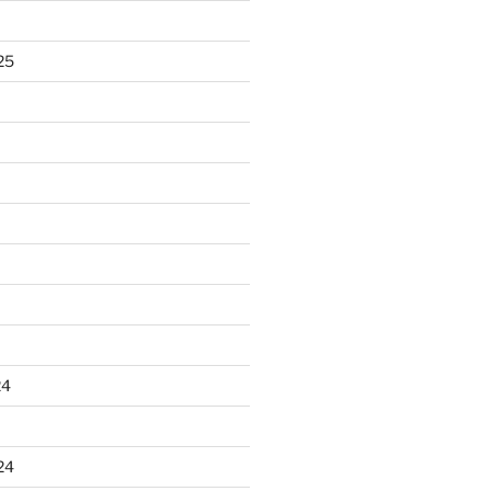
25
24
24