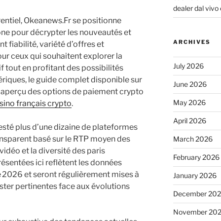
dealer dal vivo e
entiel, Okeanews.Fr se positionne
e pour décrypter les nouveautés et
ARCHIVES
 fiabilité, variété d’offres et
ur ceux qui souhaitent explorer la
July 2026
 tout en profitant des possibilités
riques, le guide complet disponible sur
June 2026
n aperçu des options de paiement crypto
May 2026
sino français crypto
.
April 2026
esté plus d’une dizaine de plateformes
ransparent basé sur le RTP moyen des
March 2026
vidéo et la diversité des paris
February 2026
ésentées ici reflètent les données
re 2026 et seront régulièrement mises à
January 2026
ster pertinentes face aux évolutions
December 20
November 20