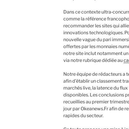
Dans ce contexte ultra‑concurr
comme la référence francophon
recommander les sites qui allient
innovations technologiques. Po
nouvelle vague du pari immersif
offertes par les monnaies numé
notre site inclut notamment u
via notre rubrique dédiée au
ca
Notre équipe de rédacteurs a t
afin d’établir un classement t
marchés live, la latence du flux 
disponibles. Les conclusions pr
recueillies au premier trimest
jour par Okeanews.Fr afin de re
rapides du secteur.