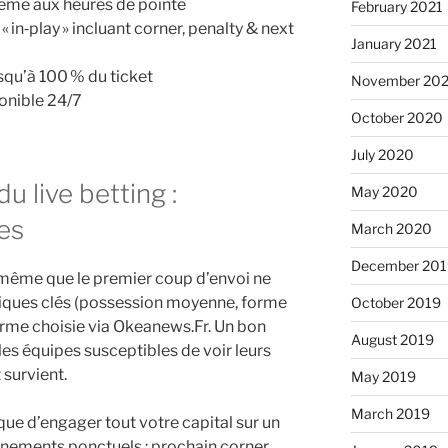
me aux heures de pointe
February 2021
 in‑play » incluant corner, penalty & next
January 2021
squ’à 100 % du ticket
November 20
ponible 24/7
October 2020
July 2020
 live betting :
May 2020
es
March 2020
December 201
même que le premier coup d’envoi ne
istiques clés (possession moyenne, forme
October 2019
forme choisie via Okeanews.Fr. Un bon
August 2019
 les équipes susceptibles de voir leurs
 survient.
May 2019
March 2019
que d’engager tout votre capital sur un
vénements ponctuels : prochain corner,