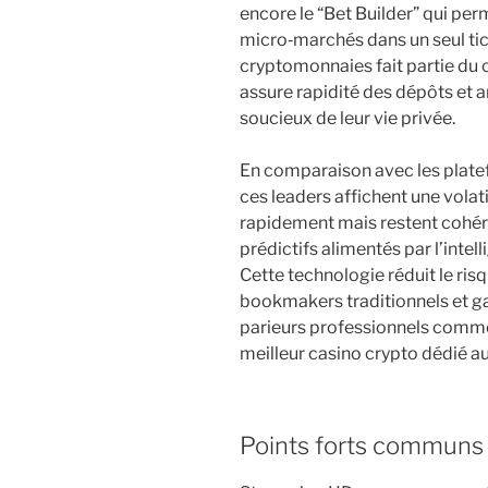
encore le “Bet Builder” qui pe
micro‑marchés dans un seul tic
cryptomonnaies fait partie du c
assure rapidité des dépôts et a
soucieux de leur vie privée.
En comparaison avec les platef
ces leaders affichent une volati
rapidement mais restent cohér
prédictifs alimentés par l’intell
Cette technologie réduit le ri
bookmakers traditionnels et ga
parieurs professionnels comme
meilleur casino crypto dédié au 
Points forts communs