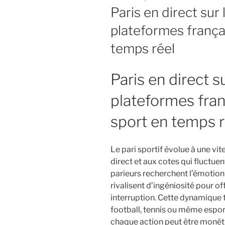
Paris en direct sur 
plateformes françai
temps réel
Paris en direct s
plateformes franç
sport en temps r
Le pari sportif évolue à une vi
direct et aux cotes qui fluctue
parieurs recherchent l’émotion 
rivalisent d’ingéniosité pour of
interruption. Cette dynamique
football, tennis ou même espor
chaque action peut être monét