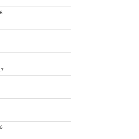
8
17
6