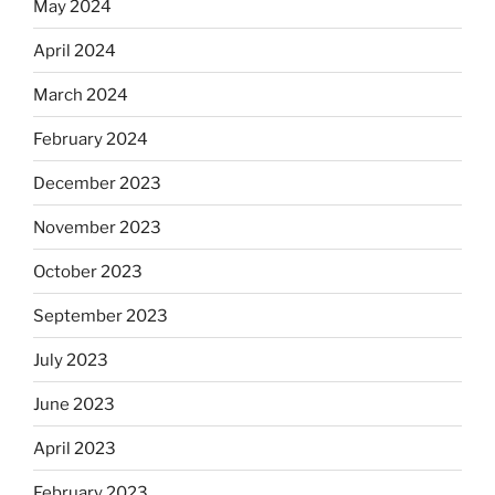
May 2024
April 2024
March 2024
February 2024
December 2023
November 2023
October 2023
September 2023
July 2023
June 2023
April 2023
February 2023