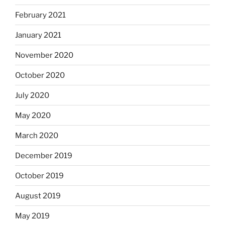
February 2021
January 2021
November 2020
October 2020
July 2020
May 2020
March 2020
December 2019
October 2019
August 2019
May 2019