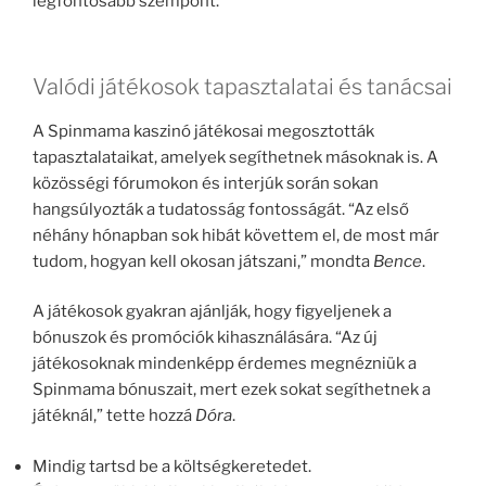
legfontosabb szempont.
Valódi játékosok tapasztalatai és tanácsai
A Spinmama kaszinó játékosai megosztották
tapasztalataikat, amelyek segíthetnek másoknak is. A
közösségi fórumokon és interjúk során sokan
hangsúlyozták a tudatosság fontosságát. “Az első
néhány hónapban sok hibát követtem el, de most már
tudom, hogyan kell okosan játszani,” mondta
Bence
.
A játékosok gyakran ajánlják, hogy figyeljenek a
bónuszok és promóciók kihasználására. “Az új
játékosoknak mindenképp érdemes megnézniük a
Spinmama bónuszait, mert ezek sokat segíthetnek a
játéknál,” tette hozzá
Dóra
.
Mindig tartsd be a költségkeretedet.