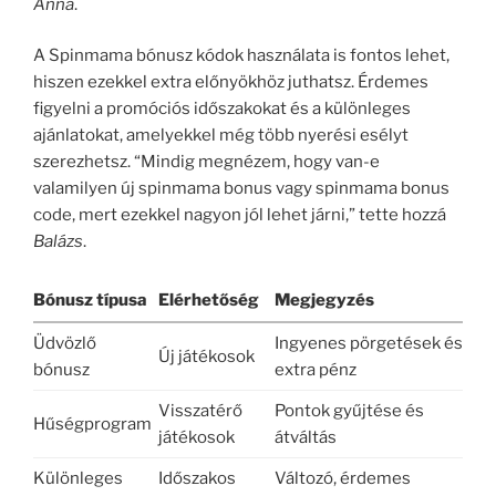
Anna
.
A Spinmama bónusz kódok használata is fontos lehet,
hiszen ezekkel extra előnyökhöz juthatsz. Érdemes
figyelni a promóciós időszakokat és a különleges
ajánlatokat, amelyekkel még több nyerési esélyt
szerezhetsz. “Mindig megnézem, hogy van-e
valamilyen új spinmama bonus vagy spinmama bonus
code, mert ezekkel nagyon jól lehet járni,” tette hozzá
Balázs
.
Bónusz típusa
Elérhetőség
Megjegyzés
Üdvözlő
Ingyenes pörgetések és
Új játékosok
bónusz
extra pénz
Visszatérő
Pontok gyűjtése és
Hűségprogram
játékosok
átváltás
Különleges
Időszakos
Változó, érdemes