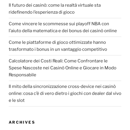
Il futuro dei casinò: come la realtà virtuale sta
ridefinendo l’esperienza di gioco
Come vincere le scommesse sui playoff NBA con
l’aiuto della matematica e dei bonus dei casinò online
Come le piattaforme di gioco ottimizzate hanno
trasformato i bonus in un vantaggio competitivo
Calcolatore dei Costi Reali: Come Confrontare le
Spese Nascoste nei Casinò Online e Giocare in Modo
Responsabile
Il mito della sincronizzazione cross‑device nei casinò
online: cosa c’è di vero dietro i giochi con dealer dal vivo
e le slot
ARCHIVES