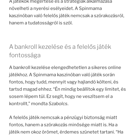
A játékok megértése és a stratégiák alkalmazása
növelheti a nyerési esélyeidet. A Spinmama
kaszinóban való felelős játék nemcsak a szórakozásról,
hanem a tudatosságról is szól.
A bankroll kezelése és a felelős játék
fontossága
A bankroll kezelése elengedhetetlen a sikeres online
játékhoz. A Spinmama kaszinóban való játék során
fontos, hogy tudd, mennyit vagy hajlandó költeni, és
tartsd magad ehhez. “Én mindig beállítok egy limitet, és
sosem lépem túl. Ez segít, hogy ne veszítsem el a
kontrollt,” mondta
Szabolcs
.
A felelős játék nemcsak a pénzügyi biztonság miatt
fontos, hanem a szórakozás minősége miatt is. Ha a
játék nem okoz örömet, érdemes szünetet tartani. “Ha