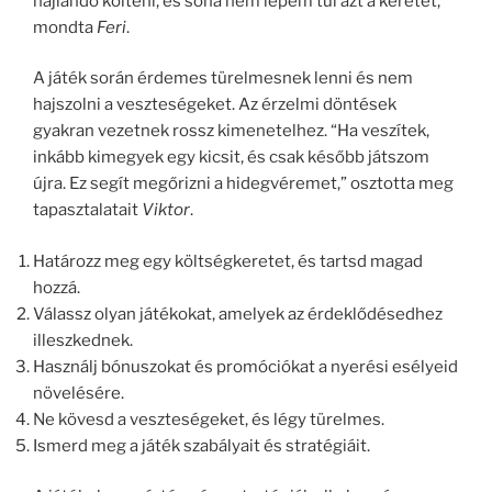
hajlandó költeni, és soha nem lépem túl azt a keretet,”
mondta
Feri
.
A játék során érdemes türelmesnek lenni és nem
hajszolni a veszteségeket. Az érzelmi döntések
gyakran vezetnek rossz kimenetelhez. “Ha veszítek,
inkább kimegyek egy kicsit, és csak később játszom
újra. Ez segít megőrizni a hidegvéremet,” osztotta meg
tapasztalatait
Viktor
.
Határozz meg egy költségkeretet, és tartsd magad
hozzá.
Válassz olyan játékokat, amelyek az érdeklődésedhez
illeszkednek.
Használj bónuszokat és promóciókat a nyerési esélyeid
növelésére.
Ne kövesd a veszteségeket, és légy türelmes.
Ismerd meg a játék szabályait és stratégiáit.