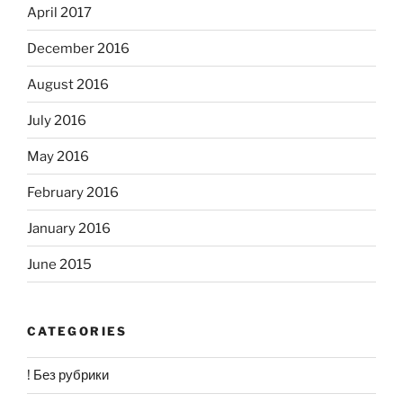
April 2017
December 2016
August 2016
July 2016
May 2016
February 2016
January 2016
June 2015
CATEGORIES
! Без рубрики