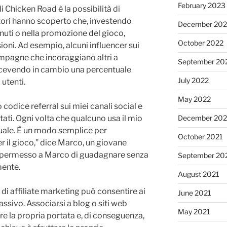
February 2023
 Chicken Road è la possibilità di
tori hanno scoperto che, investendo
December 202
nuti o nella promozione del gioco,
October 2022
i. Ad esempio, alcuni influencer sui
mpagne che incoraggiano altri a
September 20
ricevendo in cambio una percentuale
July 2022
 utenti.
May 2022
 codice referral sui miei canali social e
tati. Ogni volta che qualcuno usa il mio
December 202
ale. È un modo semplice per
October 2021
 il gioco,” dice Marco, un giovane
ha permesso a Marco di guadagnare senza
September 20
ente.
August 2021
à di affiliate marketing può consentire ai
June 2021
assivo. Associarsi a blog o siti web
May 2021
re la propria portata e, di conseguenza,