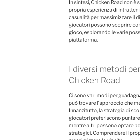
In sintesi, Chicken Road non è 
propria esperienza di intratten
casualità per massimizzare il d
giocatori possono scoprire c
gioco, esplorando le varie possib
piattaforma.
I diversi metodi p
Chicken Road
Ci sono vari modi per guadagn
può trovare l’approccio che megl
Innanzitutto, la strategia di 
giocatori preferiscono puntar
mentre altri possono optare p
strategici. Comprendere il propr