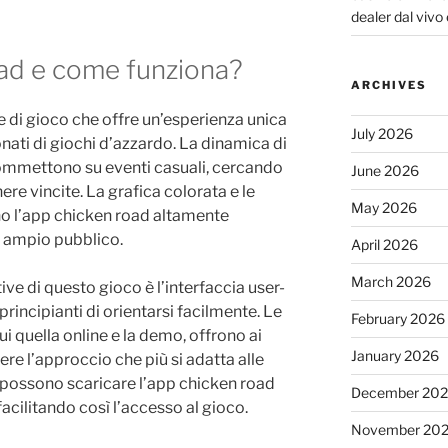
dealer dal vivo e
ad e come funziona?
ARCHIVES
 di gioco che offre un’esperienza unica
July 2026
nati di giochi d’azzardo. La dinamica di
commettono su eventi casuali, cercando
June 2026
nere vincite. La grafica colorata e le
May 2026
no l’app chicken road altamente
n ampio pubblico.
April 2026
March 2026
tive di questo gioco è l’interfaccia user-
principianti di orientarsi facilmente. Le
February 2026
ui quella online e la demo, offrono ai
January 2026
iere l’approccio che più si adatta alle
ti possono scaricare l’app chicken road
December 20
facilitando così l’accesso al gioco.
November 20