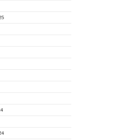
25
24
24