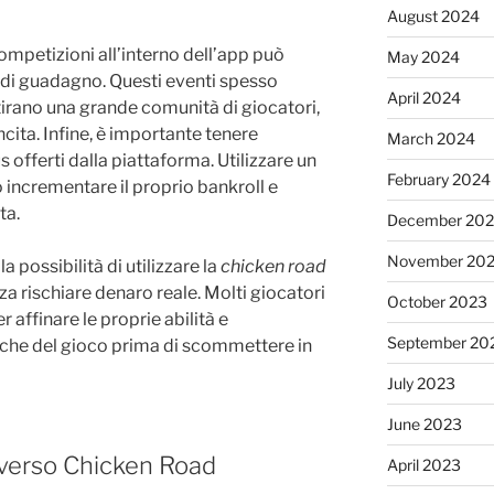
August 2024
competizioni all’interno dell’app può
May 2024
à di guadagno. Questi eventi spesso
April 2024
ttirano una grande comunità di giocatori,
cita. Infine, è importante tenere
March 2024
 offerti dalla piattaforma. Utilizzare un
February 2024
 incrementare il proprio bankroll e
ta.
December 20
November 20
a possibilità di utilizzare la
chicken road
za rischiare denaro reale. Molti giocatori
October 2023
 affinare le proprie abilità e
September 20
he del gioco prima di scommettere in
July 2023
June 2023
averso Chicken Road
April 2023