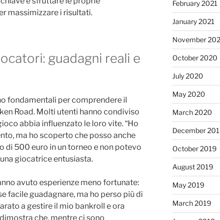
chiave è sfruttare le proprie
February 2021
r massimizzare i risultati.
January 2021
November 20
ocatori: guadagni reali e
October 2020
July 2020
May 2020
ono fondamentali per comprendere il
ken Road. Molti utenti hanno condiviso
March 2020
gioco abbia influenzato le loro vite. “Ho
December 201
mento, ma ho scoperto che posso anche
 di 500 euro in un torneo e non potevo
October 2019
una giocatrice entusiasta.
August 2019
hanno avuto esperienze meno fortunate:
May 2019
se facile guadagnare, ma ho perso più di
March 2019
rato a gestire il mio bankroll e ora
 dimostra che, mentre ci sono