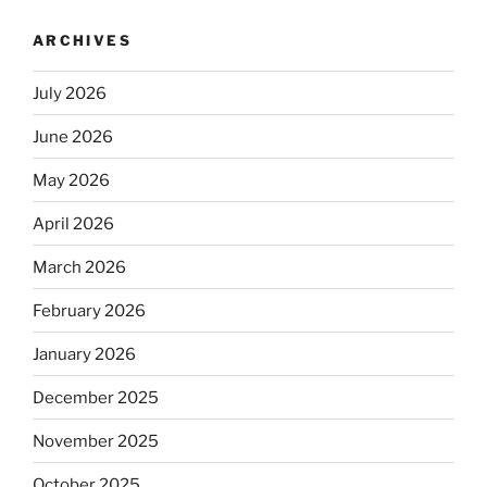
ARCHIVES
July 2026
June 2026
May 2026
April 2026
March 2026
February 2026
January 2026
December 2025
November 2025
October 2025