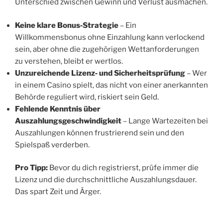
Unterschied zwischen Gewinn und Verlust ausmachen.
Keine klare Bonus‑Strategie
– Ein
Willkommensbonus ohne Einzahlung kann verlockend
sein, aber ohne die zugehörigen Wettanforderungen
zu verstehen, bleibt er wertlos.
Unzureichende Lizenz‑ und Sicherheitsprüfung
– Wer
in einem Casino spielt, das nicht von einer anerkannten
Behörde reguliert wird, riskiert sein Geld.
Fehlende Kenntnis über
Auszahlungsgeschwindigkeit
– Lange Wartezeiten bei
Auszahlungen können frustrierend sein und den
Spielspaß verderben.
Pro Tipp:
Bevor du dich registrierst, prüfe immer die
Lizenz und die durchschnittliche Auszahlungsdauer.
Das spart Zeit und Ärger.