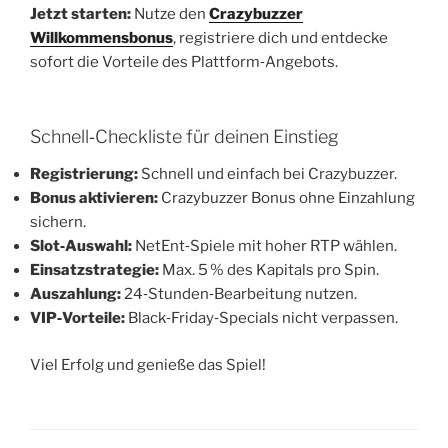
Jetzt starten:
Nutze den
Crazybuzzer
Willkommensbonus
, registriere dich und entdecke
sofort die Vorteile des Plattform‑Angebots.
Schnell‑Checkliste für deinen Einstieg
Registrierung:
Schnell und einfach bei Crazybuzzer.
Bonus aktivieren:
Crazybuzzer Bonus ohne Einzahlung
sichern.
Slot‑Auswahl:
NetEnt‑Spiele mit hoher RTP wählen.
Einsatzstrategie:
Max. 5 % des Kapitals pro Spin.
Auszahlung:
24‑Stunden‑Bearbeitung nutzen.
VIP‑Vorteile:
Black‑Friday‑Specials nicht verpassen.
Viel Erfolg und genieße das Spiel!