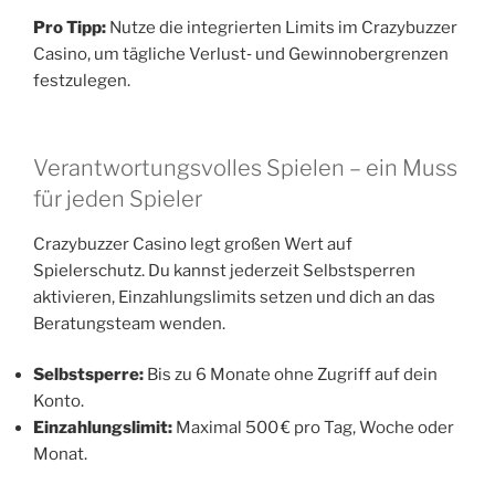
Pro Tipp:
Nutze die integrierten Limits im Crazybuzzer
Casino, um tägliche Verlust‑ und Gewinnobergrenzen
festzulegen.
Verantwortungsvolles Spielen – ein Muss
für jeden Spieler
Crazybuzzer Casino legt großen Wert auf
Spielerschutz. Du kannst jederzeit Selbstsperren
aktivieren, Einzahlungslimits setzen und dich an das
Beratungsteam wenden.
Selbstsperre:
Bis zu 6 Monate ohne Zugriff auf dein
Konto.
Einzahlungslimit:
Maximal 500 € pro Tag, Woche oder
Monat.