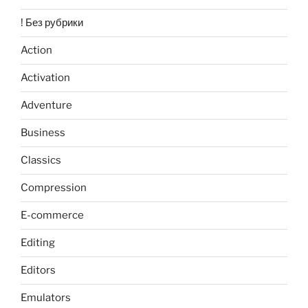
! Без рубрики
Action
Activation
Adventure
Business
Classics
Compression
E-commerce
Editing
Editors
Emulators