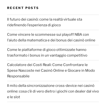
RECENT POSTS
Il futuro dei casinò: come la realtà virtuale sta
ridefinendo l’esperienza di gioco
Come vincere le scommesse sui playoff NBA con
l’aiuto della matematica e dei bonus dei casinò online
Come le piattaforme di gioco ottimizzate hanno
trasformato i bonus in un vantaggio competitivo
Calcolatore dei Costi Reali: Come Confrontare le
Spese Nascoste nei Casinò Online e Giocare in Modo
Responsabile
Il mito della sincronizzazione cross‑device nei casinò
online: cosa c’è di vero dietro i giochi con dealer dal vivo
e le slot