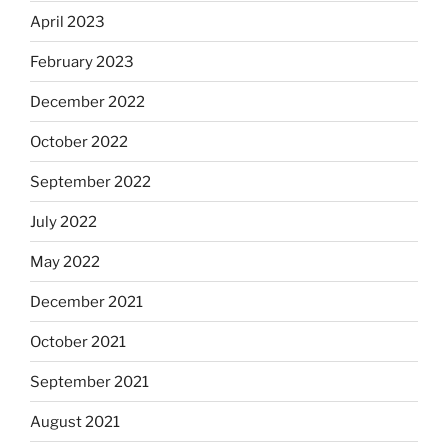
April 2023
February 2023
December 2022
October 2022
September 2022
July 2022
May 2022
December 2021
October 2021
September 2021
August 2021