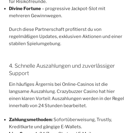
für Risikofreunde.
Divine Fortune
– progressive Jackpot‑Slot mit
mehreren Gewinnwegen.
Durch diese Partnerschaft profitierst du von
regelmäßigen Updates, exklusiven Aktionen und einer
stabilen Spielumgebung.
4. Schnelle Auszahlungen und zuverlässiger
Support
Ein häufiges Ärgernis bei Online‑Casinos ist die
langsame Auszahlung. Crazybuzzer Casino hat hier
einen klaren Vorteil: Auszahlungen werden in der Regel
innerhalb von 24 Stunden bearbeitet.
Zahlungsmethoden:
Sofortüberweisung, Trustly,
Kreditkarte und gängige E‑Wallets.