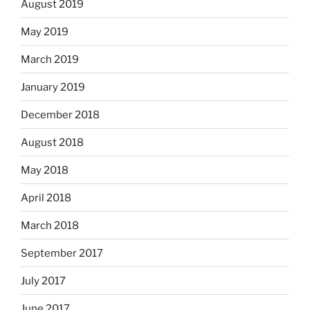
August 2019
May 2019
March 2019
January 2019
December 2018
August 2018
May 2018
April 2018
March 2018
September 2017
July 2017
June 2017