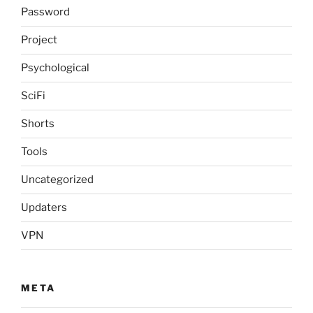
Password
Project
Psychological
SciFi
Shorts
Tools
Uncategorized
Updaters
VPN
META