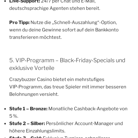
Live‑Support:
24/7 per Chat und E‑Mail,
deutschsprachige Agenten stehen bereit.
Pro Tipp:
Nutze die „Schnell‑Auszahlung“-Option,
wenn du deine Gewinne sofort auf dein Bankkonto
transferieren möchtest.
5. VIP‑Programm – Black‑Friday‑Specials und
exklusive Vorteile
Crazybuzzer Casino bietet ein mehrstufiges
VIP‑Programm, das treue Spieler mit immer besseren
Belohnungen versieht.
Stufe 1 – Bronze:
Monatliche Cashback‑Angebote von
5 %.
Stufe 2 – Silber:
Persönlicher Account‑Manager und
höhere Einzahlungslimits.