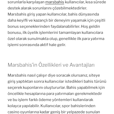
sorunlarla karşılaşan
marsbahis
kullanıcılar, kısa sürede
destek alarak sorunlarını çözebilmektedirler.
Marsbahis giriş yapan kullanıcılar, bahis dünyasında
daha keyifli ve kazançlı bir deneyim yaşamak için çeşitli
bonus seçeneklerinden faydalanabilirler. Hoş geldin
bonusu, ilk üyelik işlemlerini tamamlayan kullanıcılara
özel olarak sunulmakta olup, genellikle ilk para yatırma
işlemi sonrasında aktif hale gelir.
Marsbahis’in Özellikleri ve Avantajları
Marsbahis nasıl çalışır diye soracak olursanız, siteye
giriş yaptıktan sonra kullanıcılar istedikleri bahis türünü
seçerek kuponlarını oluştururlar. Bahis yapabilmek için
öncelikle hesaplarına para yatırmaları gerekmektedir
ve bu işlem farklı ödeme yöntemleri kullanılarak
kolayca yapılabilir. Kullanıcılar, spor bahislerinden
casino oyunlarına kadar geniş bir yelpazede sunulan