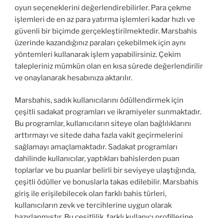
oyun seçeneklerini değerlendirebilirler. Para çekme
işlemleri de en az para yatırma işlemleri kadar hızlı ve
güvenli bir biçimde gerçekleştirilmektedir. Marsbahis
üzerinde kazandığınız paraları çekebilmek için aynı
yöntemleri kullanarak işlem yapabilirsiniz. Çekim
talepleriniz mümkün olan en kısa sürede değerlendirilir
ve onaylanarak hesabınıza aktarılır.
Marsbahis, sadık kullanıcılarını ödüllendirmek için
çeşitli sadakat programları ve ikramiyeler sunmaktadır.
Bu programlar, kullanıcıların siteye olan bağlılıklarını
arttırmayı ve sitede daha fazla vakit geçirmelerini
sağlamayı amaçlamaktadır. Sadakat programları
dahilinde kullanıcılar, yaptıkları bahislerden puan
toplarlar ve bu puanlar belirli bir seviyeye ulaştığında,
çeşitli ödüller ve bonuslarla takas edilebilir. Marsbahis
giriş ile erişilebilecek olan farklı bahis türleri,
kullanıcıların zevk ve tercihlerine uygun olarak
hazırlanmıştır. Bu çeşitlilik, farklı kullanıcı profillerine