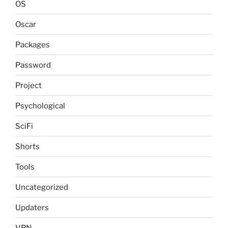
OS
Oscar
Packages
Password
Project
Psychological
SciFi
Shorts
Tools
Uncategorized
Updaters
VPN