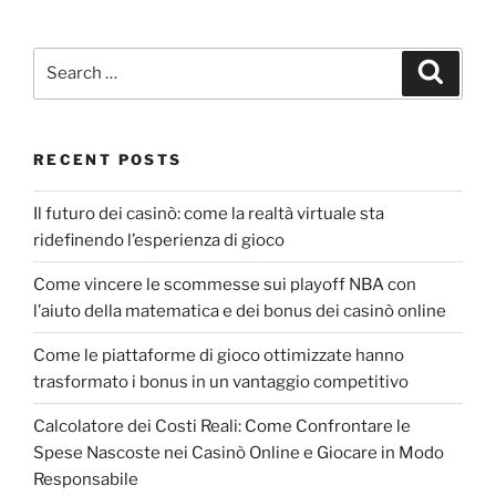
RECENT POSTS
Il futuro dei casinò: come la realtà virtuale sta
ridefinendo l’esperienza di gioco
Come vincere le scommesse sui playoff NBA con
l’aiuto della matematica e dei bonus dei casinò online
Come le piattaforme di gioco ottimizzate hanno
trasformato i bonus in un vantaggio competitivo
Calcolatore dei Costi Reali: Come Confrontare le
Spese Nascoste nei Casinò Online e Giocare in Modo
Responsabile