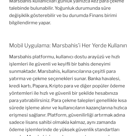
Marsbahis kullanıcıları günlük yalnızca kez para çekme
talebinde bulunabilir. Yoğunluk durumunda süre
değişiklik gösterebilir ve bu durumda Finans birimi
bilgilendirme yapar.
Mobil Uygulama: Marsbahis’i Her Yerde Kullanın
Marsbahis platformu, kullanıcı dostu arayüzü ve hızlı
işlemleri ile güvenli ve keyifli bir bahis deneyimi
sunmaktadır. Marsbahis, kullanıcılarına çeşitli para
yatırma ve çekme seçenekleri sunar. Banka havalesi,
kredi kartı, Papara, Kripto para ve diğer popüler ödeme
yöntemleri ile hızlı ve güvenli bir şekilde hesabınıza
para yatırabilirsiniz. Para çekme talepleri genellikle kısa
sürede işleme alınır ve kullanıcıların kazançlarına hızlıca
erişmesi sağlanır. Platform, güvenilirliği artırmak adına
sadece lisans sahibi olmakla kalmaz, aynı zamanda
ödeme işlemlerinde de yüksek güvenlik standartları