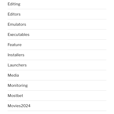
Editing
Editors
Emulators
Executables
Feature
Installers
Launchers
Media
Monitoring
Mostbet
Movies2024