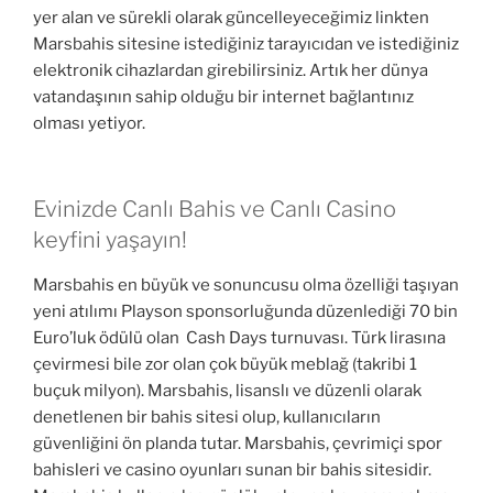
yer alan ve sürekli olarak güncelleyeceğimiz linkten
Marsbahis sitesine istediğiniz tarayıcıdan ve istediğiniz
elektronik cihazlardan girebilirsiniz. Artık her dünya
vatandaşının sahip olduğu bir internet bağlantınız
olması yetiyor.
Evinizde Canlı Bahis ve Canlı Casino
keyfini yaşayın!
Marsbahis en büyük ve sonuncusu olma özelliği taşıyan
yeni atılımı Playson sponsorluğunda düzenlediği 70 bin
Euro’luk ödülü olan Cash Days turnuvası. Türk lirasına
çevirmesi bile zor olan çok büyük meblağ (takribi 1
buçuk milyon). Marsbahis, lisanslı ve düzenli olarak
denetlenen bir bahis sitesi olup, kullanıcıların
güvenliğini ön planda tutar. Marsbahis, çevrimiçi spor
bahisleri ve casino oyunları sunan bir bahis sitesidir.