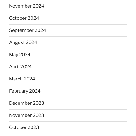
November 2024
October 2024
September 2024
August 2024
May 2024
April 2024
March 2024
February 2024
December 2023
November 2023
October 2023