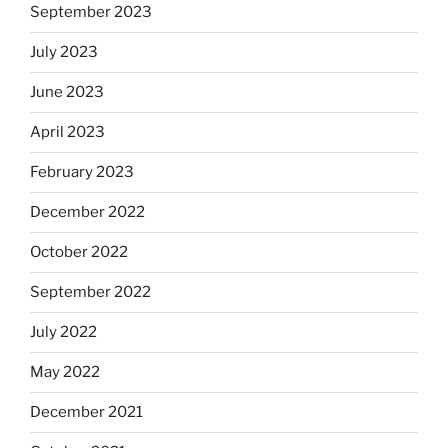
September 2023
July 2023
June 2023
April 2023
February 2023
December 2022
October 2022
September 2022
July 2022
May 2022
December 2021