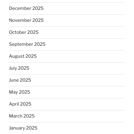
December 2025
November 2025
October 2025
September 2025
August 2025
July 2025
June 2025
May 2025
April 2025
March 2025
January 2025