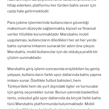
hitap ederken, platformu her türden bahis sever için
cazip hale getirmektedir.
Para çekme işlemlerinde kullanıcıların güvenliği
maksimum düzeyde sağlanmakta, kişisel ve finansal
veriler titizlikle korunmaktadır. Marsbahis mobil
uygulaması, kullanıcıların diledikleri her an her yerde
bahis oynama imkanını sunarak bir adım öne çıkıyor.
Marsbahis, mobil kullanıcılar için de oldukça pratik bir
çözüm sunmaktadır.
Marsbahis giriş işlemi sonrasında erişilebilen bu geniş
yelpaze, kullanıcıların farklı spor dallarında bahis yapma
imkanı sunar. Özellikle futbol bahisleri, hem
Türkiye’deki hem de yurt dışındaki ligler ve turnuvalar
için geniş seçenekler sunar. Bunun yanında basketbol,
tenis, voleybol gibi spor dallarında da birçok farklı bahis
türü Marsbahis platformunda bulunmaktadır. Mobil