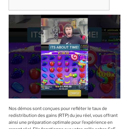
Nos démos sont conçues pour refléter le taux de
redistribution des gains (RTP) du jeu réel, vous offrant
ainsi une préparation optimale pour l’expérience en