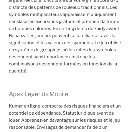
argent réel. Elle fonctionne sur votre grille sobre 6×5,
distincte des patterns de rouleaux traditionnels. Les
symboles multiplicateurs apparaissent uniquement
necklace les excursions gratuits et prennent la forme
de bombes colorées. En setting démo de Fairly sweet
Bonanza, les joueurs peuvent se familiariser avec la
signification et les valeurs des symboles. Le jeu utilise
un système de groupings où les roles des symboles
deviennent sans importance ainsi que les
combinaisons deviennent formées en fonction de la
quantité.
Apex Legends Mobile
Kumar en ligne, comporte des risques financiers et un
potentiel de dépendance. Statut juridique avant de
jouer, Apprenez-en davantage sur les risques et le jeu
responsable. Envisagez de demander l’aide d’un