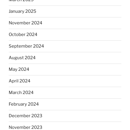
January 2025
November 2024
October 2024
September 2024
August 2024
May 2024
April 2024
March 2024
February 2024
December 2023
November 2023