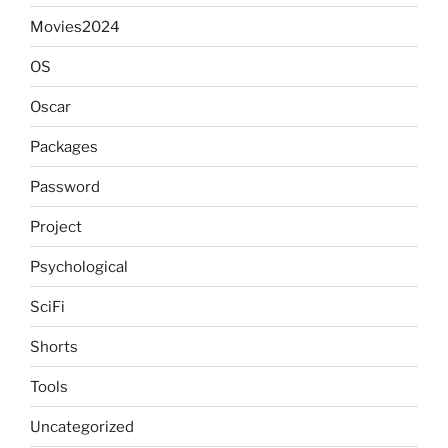
Movies2024
OS
Oscar
Packages
Password
Project
Psychological
SciFi
Shorts
Tools
Uncategorized