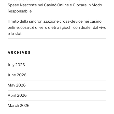
Spese Nascoste nei Casinò Online e Giocare in Modo
Responsabile
Il mito della sincronizzazione cross‑device nei casinò
online: cosa c’è di vero dietro i giochi con dealer dal vivo
e le slot
ARCHIVES
July 2026
June 2026
May 2026
April 2026
March 2026