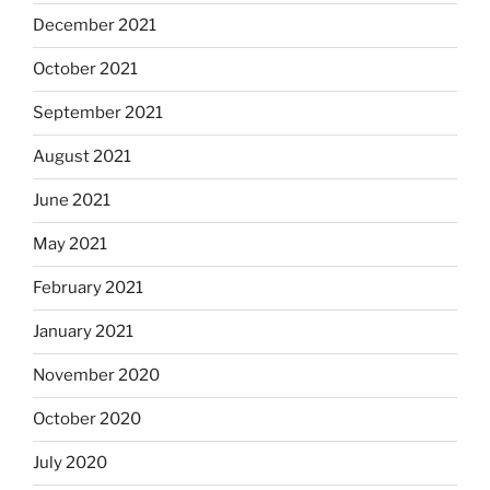
December 2021
October 2021
September 2021
August 2021
June 2021
May 2021
February 2021
January 2021
November 2020
October 2020
July 2020