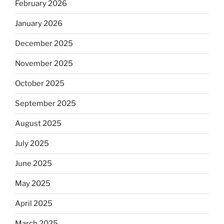
February 2026
January 2026
December 2025
November 2025
October 2025
September 2025
August 2025
July 2025
June 2025
May 2025
April 2025
March 2025