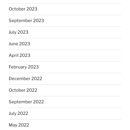
October 2023
September 2023
July 2023
June 2023
April 2023
February 2023
December 2022
October 2022
September 2022
July 2022
May 2022