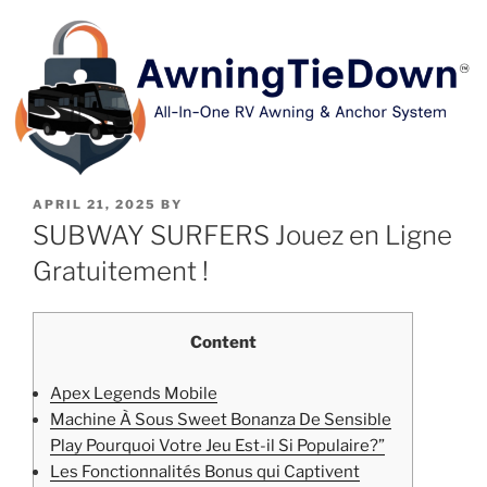
APRIL 21, 2025
BY
SUBWAY SURFERS Jouez en Ligne
Gratuitement !
Content
Apex Legends Mobile
Machine À Sous Sweet Bonanza De Sensible
Play Pourquoi Votre Jeu Est-il Si Populaire?”
Les Fonctionnalités Bonus qui Captivent