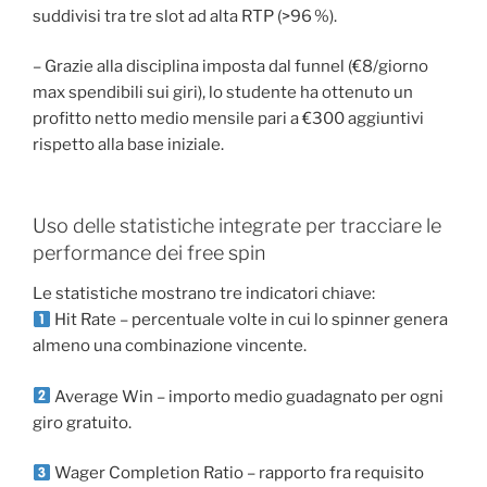
suddivisi tra tre slot ad alta RTP (>96 %).
– Grazie alla disciplina imposta dal funnel (€8/giorno
max spendibili sui giri), lo studente ha ottenuto un
profitto netto medio mensile pari a €300 aggiuntivi
rispetto alla base iniziale.
Uso delle statistiche integrate per tracciare le
performance dei free spin
Le statistiche mostrano tre indicatori chiave:
Hit Rate – percentuale volte in cui lo spinner genera
almeno una combinazione vincente.
Average Win – importo medio guadagnato per ogni
giro gratuito.
Wager Completion Ratio – rapporto fra requisito