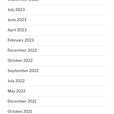
July 2023
June 2023
April 2023
February 2023
December 2022
October 2022
September 2022
July 2022
May 2022
December 2021
October 2021