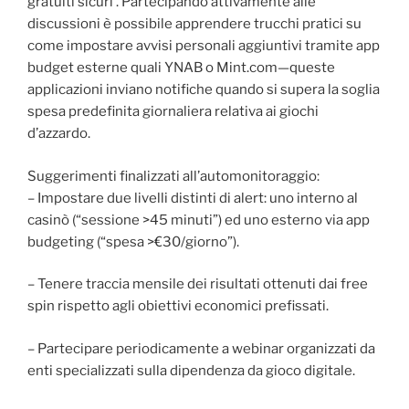
gratuiti sicuri . Partecipando attivamente alle
discussioni è possibile apprendere trucchi pratici su
come impostare avvisi personali aggiuntivi tramite app
budget esterne quali YNAB o Mint.com—queste
applicazioni inviano notifiche quando si supera la soglia
spesa predefinita giornaliera relativa ai giochi
d’azzardo.​
Suggerimenti finalizzati all’automonitoraggio:
– Impostare due livelli distinti di alert: uno interno al
casinò (“sessione >45 minuti”) ed uno esterno via app
budgeting (“spesa >€30/giorno”).
– Tenere traccia mensile dei risultati ottenuti dai free
spin rispetto agli obiettivi economici prefissati.
– Partecipare periodicamente a webinar organizzati da
enti specializzati sulla dipendenza da gioco digitale.