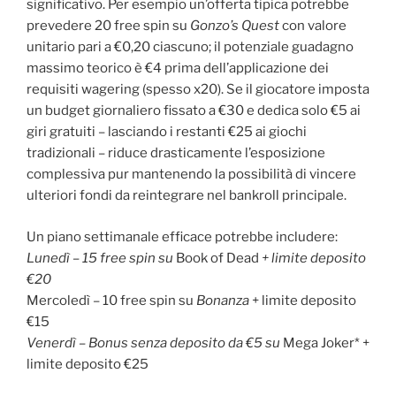
significativo. Per esempio un’offerta tipica potrebbe
prevedere 20 free spin su
Gonzo’s Quest
con valore
unitario pari a €0,20 ciascuno; il potenziale guadagno
massimo teorico è €4 prima dell’applicazione dei
requisiti wagering (spesso x20). Se il giocatore imposta
un budget giornaliero fissato a €30 e dedica solo €5 ai
giri gratuiti – lasciando i restanti €25 ai giochi
tradizionali – riduce drasticamente l’esposizione
complessiva pur mantenendo la possibilità di vincere
ulteriori fondi da reintegrare nel bankroll principale.
Un piano settimanale efficace potrebbe includere:
Lunedì – 15 free spin su
Book of Dead
+ limite deposito
€20
Mercoledì – 10 free spin su
Bonanza
+ limite deposito
€15
Venerdì – Bonus senza deposito da €5 su
Mega Joker* +
limite deposito €25