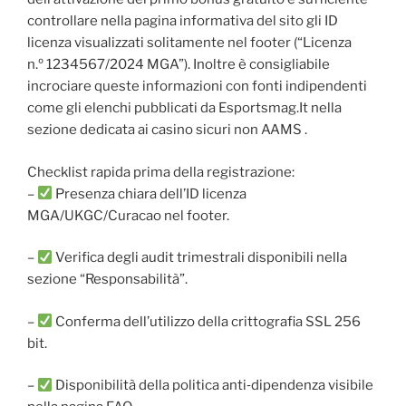
controllare nella pagina informativa del sito gli ID
licenza visualizzati solitamente nel footer (“Licenza
n.º 1234567/2024 MGA”). Inoltre è consigliabile
incrociare queste informazioni con fonti indipendenti
come gli elenchi pubblicati da Esportsmag.It nella
sezione dedicata ai casino sicuri non AAMS .
Checklist rapida prima della registrazione:
–
Presenza chiara dell’ID licenza
MGA/UKGC/Curacao nel footer.
–
Verifica degli audit trimestrali disponibili nella
sezione “Responsabilità”.
–
Conferma dell’utilizzo della crittografia SSL 256
bit.
–
Disponibilità della politica anti‑dipendenza visibile