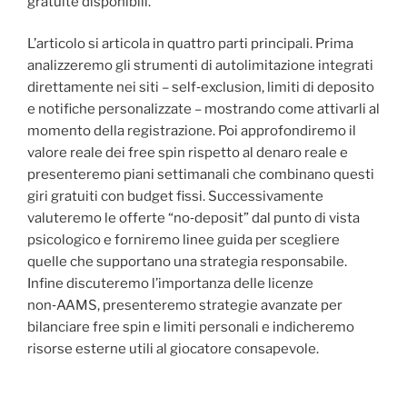
gratuite disponibili.
L’articolo si articola in quattro parti principali. Prima
analizzeremo gli strumenti di autolimitazione integrati
direttamente nei siti – self‑exclusion, limiti di deposito
e notifiche personalizzate – mostrando come attivarli al
momento della registrazione. Poi approfondiremo il
valore reale dei free spin rispetto al denaro reale e
presenteremo piani settimanali che combinano questi
giri gratuiti con budget fissi. Successivamente
valuteremo le offerte “no‑deposit” dal punto di vista
psicologico e forniremo linee guida per scegliere
quelle che supportano una strategia responsabile.
Infine discuteremo l’importanza delle licenze
non‑AAMS, presenteremo strategie avanzate per
bilanciare free spin e limiti personali e indicheremo
risorse esterne utili al giocatore consapevole.