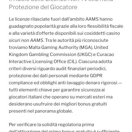
Protezione del Giocatore
Le licenze rilasciate fuori dall’ambito AAMS hanno
guadagnato popolarità grazie alla loro flessibilità fiscale
e alla varietà d’offerte disponibili sui cosiddetti
casino
sicuri non AAMS
. Tra le autorità più riconosciute
troviamo Malta Gaming Authority (MGA), United
Kingdom Gambling Commission (UKGC) e Curacao
Interactive Licensing Office (CIL). Ciascuna adotta
criteri diversi riguardo audit finanziari periodici,
protezione dei dati personali mediante GDPR
compliance ed obblighi anti‑lavaggio denaro rigorosi —
tutti elementi chiave per garantire sicurezza ai
giocatori italiani che operano su mercati esteri ma
desiderano usufruire dei migliori bonus gratuiti
presenti nel panorama globale.​
Per verificare la solidità regolatoria prima
dell’attivazione del primo bonus gratuito è sufficiente