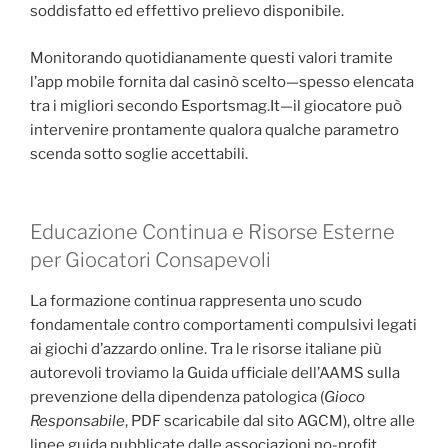
soddisfatto ed effettivo prelievo disponibile.
Monitorando quotidianamente questi valori tramite
l’app mobile fornita dal casinò scelto—spesso elencata
tra i migliori secondo Esportsmag.It—il giocatore può
intervenire prontamente qualora qualche parametro
scenda sotto soglie accettabili.
Educazione Continua e Risorse Esterne
per Giocatori Consapevoli
La formazione continua rappresenta uno scudo
fondamentale contro comportamenti compulsivi legati
ai giochi d’azzardo online. Tra le risorse italiane più
autorevoli troviamo la Guida ufficiale dell’AAMS sulla
prevenzione della dipendenza patologica (
Gioco
Responsabile
, PDF scaricabile dal sito AGCM), oltre alle
linee guida pubblicate dalle associazioni no-profit