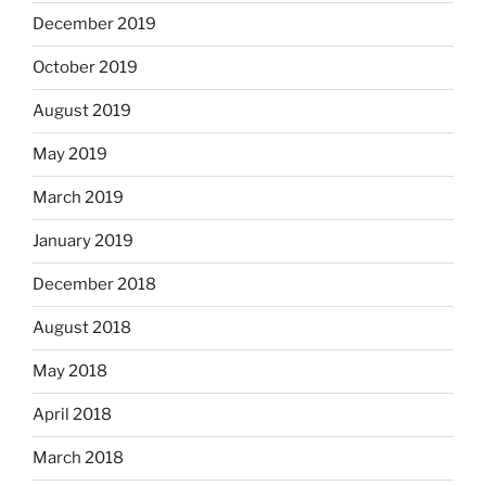
December 2019
October 2019
August 2019
May 2019
March 2019
January 2019
December 2018
August 2018
May 2018
April 2018
March 2018