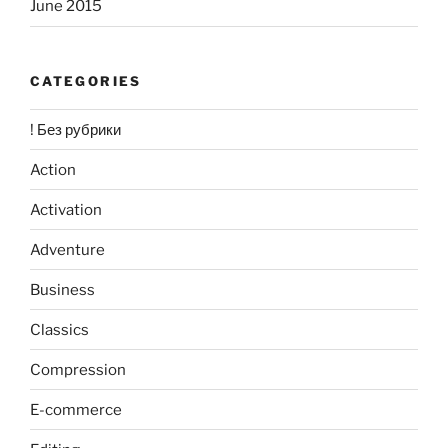
June 2015
CATEGORIES
! Без рубрики
Action
Activation
Adventure
Business
Classics
Compression
E-commerce