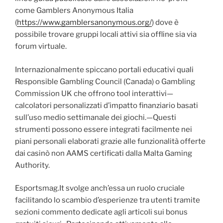
come Gamblers Anonymous Italia
(
https://www.gamblersanonymous.org/
) dove è
possibile trovare gruppi locali attivi sia offline sia via
forum virtuale.​
Internazionalmente spiccano portali educativi quali
Responsible Gambling Council (Canada) o Gambling
Commission UK che offrono tool interattivi—
calcolatori personalizzati d’impatto finanziario basati
sull’uso medio settimanale dei giochi.—Questi
strumenti possono essere integrati facilmente nei
piani personali elaborati grazie alle funzionalità offerte
dai casinò non AAMS certificati dalla Malta Gaming
Authority.​
Esportsmag.It svolge anch’essa un ruolo cruciale
facilitando lo scambio d’esperienze tra utenti tramite
sezioni commento dedicate agli articoli sui bonus