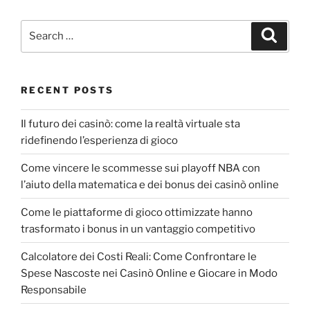
RECENT POSTS
Il futuro dei casinò: come la realtà virtuale sta
ridefinendo l’esperienza di gioco
Come vincere le scommesse sui playoff NBA con
l’aiuto della matematica e dei bonus dei casinò online
Come le piattaforme di gioco ottimizzate hanno
trasformato i bonus in un vantaggio competitivo
Calcolatore dei Costi Reali: Come Confrontare le
Spese Nascoste nei Casinò Online e Giocare in Modo
Responsabile