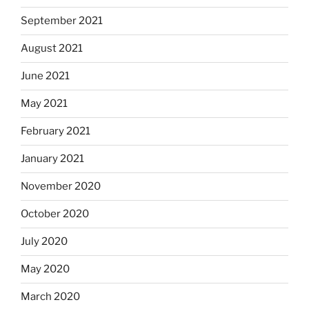
September 2021
August 2021
June 2021
May 2021
February 2021
January 2021
November 2020
October 2020
July 2020
May 2020
March 2020