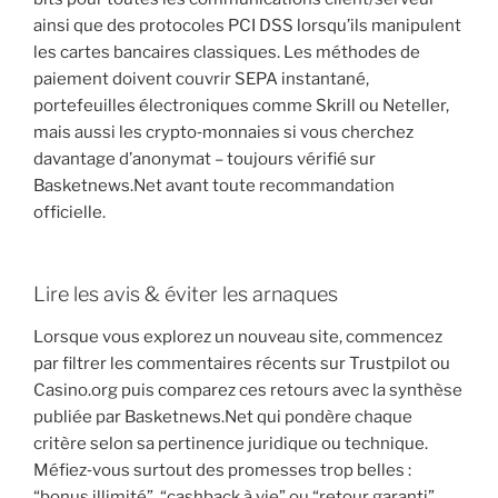
ainsi que des protocoles PCI DSS lorsqu’ils manipulent
les cartes bancaires classiques. Les méthodes de
paiement doivent couvrir SEPA instantané,
portefeuilles électroniques comme Skrill ou Neteller,
mais aussi les crypto‑monnaies si vous cherchez
davantage d’anonymat – toujours vérifié sur
Basketnews.Net avant toute recommandation
officielle.
Lire les avis & éviter les arnaques
Lorsque vous explorez un nouveau site, commencez
par filtrer les commentaires récents sur Trustpilot ou
Casino.org puis comparez ces retours avec la synthèse
publiée par Basketnews.Net qui pondère chaque
critère selon sa pertinence juridique ou technique.
Méfiez‑vous surtout des promesses trop belles :
“bonus illimité”, “cashback à vie” ou “retour garanti”