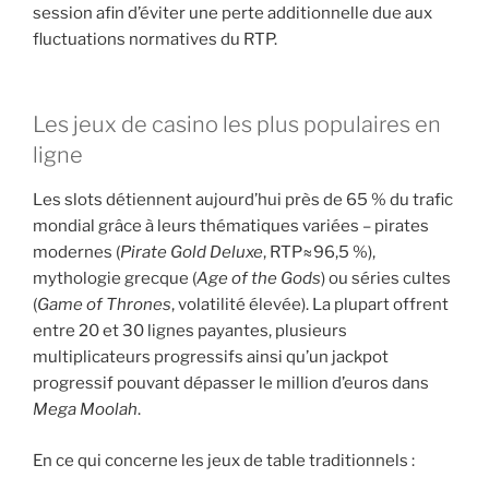
session afin d’éviter une perte additionnelle due aux
fluctuations normatives du RTP.
Les jeux de casino les plus populaires en
ligne
Les slots détiennent aujourd’hui près de 65 % du trafic
mondial grâce à leurs thématiques variées – pirates
modernes (
Pirate Gold Deluxe
, RTP≈96,5 %),
mythologie grecque (
Age of the Gods
) ou séries cultes
(
Game of Thrones
, volatilité élevée). La plupart offrent
entre 20 et 30 lignes payantes, plusieurs
multiplicateurs progressifs ainsi qu’un jackpot
progressif pouvant dépasser le million d’euros dans
Mega Moolah
.
En ce qui concerne les jeux de table traditionnels :