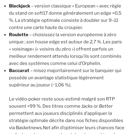
Blackjack
– version classique « European » avec règle
du stand on soft17 donne généralement un edge <0,5
%. La stratégie optimale consiste à doubler sur
9–11
contre une carte haute du croupier.
Roulette
– choisissez la version européenne à zéro
unique ; son house edge est autour de
2,7 %
. Les paris
« voisinage» (« voisins du zéro ») offrent parfois un
meilleur rendement attendu lorsqu’ils sont combinés
avec des systèmes comme celui d’Orphelin.
Baccarat
– misez majoritairement sur le banquier qui
possède un avantage statistique légèrement
supérieur au joueur (~1,06 %).
Le vidéo‑poker reste sous‑estimé malgré son RTP
souvent >99 %. Des titres comme
Jacks or Better
permettent aux joueurs disciplinés d’appliquer la
stratégie optimale décrite dans nos fiches disponibles
via Basketnews.Net afin d’optimiser leurs chances face