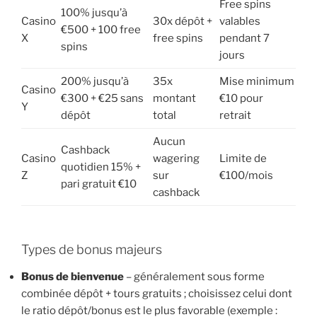
Free spins
100% jusqu’à
Casino
30x dépôt +
valables
€500 + 100 free
X
free spins
pendant 7
spins
jours
200% jusqu’à
35x
Mise minimum
Casino
€300 + €25 sans
montant
€10 pour
Y
dépôt
total
retrait
Aucun
Cashback
Casino
wagering
Limite de
quotidien 15% +
Z
sur
€100/mois
pari gratuit €10
cashback
Types de bonus majeurs
Bonus de bienvenue
– généralement sous forme
combinée dépôt + tours gratuits ; choisissez celui dont
le ratio dépôt/bonus est le plus favorable (exemple :