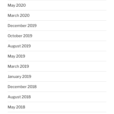
May 2020
March 2020
December 2019
October 2019
August 2019
May 2019
March 2019
January 2019
December 2018
August 2018
May 2018