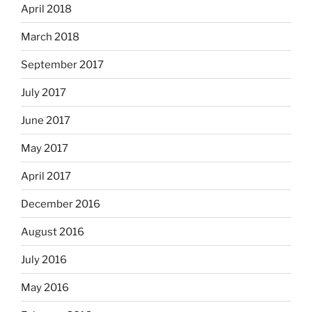
April 2018
March 2018
September 2017
July 2017
June 2017
May 2017
April 2017
December 2016
August 2016
July 2016
May 2016