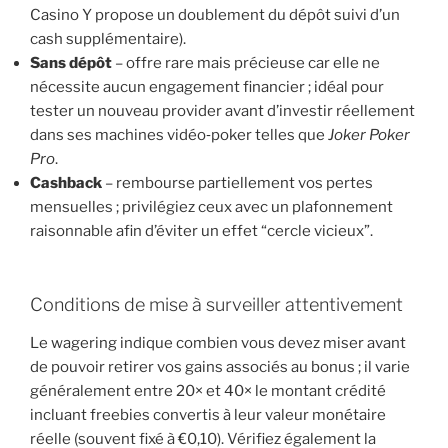
Casino Y propose un doublement du dépôt suivi d’un
cash supplémentaire).
Sans dépôt
– offre rare mais précieuse car elle ne
nécessite aucun engagement financier ; idéal pour
tester un nouveau provider avant d’investir réellement
dans ses machines vidéo‑poker telles que
Joker Poker
Pro
.
Cashback
– rembourse partiellement vos pertes
mensuelles ; privilégiez ceux avec un plafonnement
raisonnable afin d’éviter un effet “cercle vicieux”.
Conditions de mise à surveiller attentivement
Le wagering indique combien vous devez miser avant
de pouvoir retirer vos gains associés au bonus ; il varie
généralement entre 20× et 40× le montant crédité
incluant freebies convertis à leur valeur monétaire
réelle (souvent fixé à €0,10). Vérifiez également la