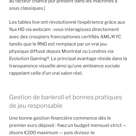
au facteur chance pur présent dans les machines à
sous classiques.|
Les tables live ont révolutionné l’expérience grâce aux
flux HD via webcam : vous interagissez directement
avec des croupiers francophones certifiés AML/KYC
tandis que le RNG est remplacé par un vrai jeu
physique diffusé depuis Montréal ou Londres via
Evolution Gaming®. Le principal avantage réside dans la
transparence visuelle ainsi qu’une ambiance sociale
rappelant celle d’un vrai salon réel.
Gestion de bankroll et bonnes pratiques
de jeu responsable
Une bonne gestion financière commence dès le
premier euro déposé : fixez un budget mensuel strict —
disons €200 maximum — puis divisez-le