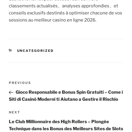
classements actualisés、analyses approfondies、et
conseils exclusifs destinés à optimiser chacune de vos
sessions au meilleur casino en ligne 2026.​
UNCATEGORIZED
PREVIOUS
Gioco Responsabile e Bonus Spin Gratuiti – Come i
Siti di Casinò Moderni ti Aiutano a Gestire il Rischio
NEXT
Le Club Millionnaire des High Rollers – Plongée
Technique dans les Bonus des Meilleurs Sites de Slots