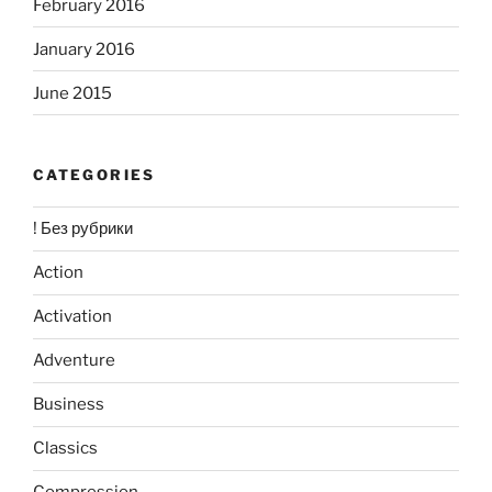
February 2016
January 2016
June 2015
CATEGORIES
! Без рубрики
Action
Activation
Adventure
Business
Classics