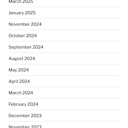
March 2025
January 2025
November 2024
October 2024
September 2024
August 2024
May 2024
April 2024
March 2024
February 2024
December 2023
November 2023