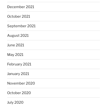
December 2021
October 2021
September 2021
August 2021
June 2021
May 2021
February 2021
January 2021
November 2020
October 2020
July 2020