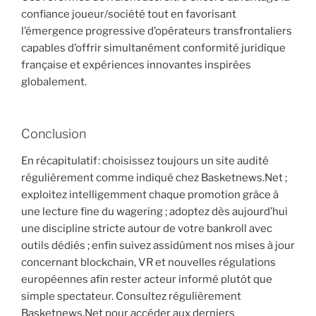
confiance joueur/société tout en favorisant
l’émergence progressive d’opérateurs transfrontaliers
capables d’offrir simultanément conformité juridique
française et expériences innovantes inspirées
globalement.
Conclusion
En récapitulatif : choisissez toujours un site audité
régulièrement comme indiqué chez Basketnews.Net ;
exploitez intelligemment chaque promotion grâce à
une lecture fine du wagering ; adoptez dès aujourd’hui
une discipline stricte autour de votre bankroll avec
outils dédiés ; enfin suivez assidûment nos mises à jour
concernant blockchain, VR et nouvelles régulations
européennes afin rester acteur informé plutôt que
simple spectateur.​ Consultez régulièrement
Basketnews.Net pour accéder aux derniers