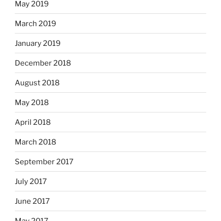
May 2019
March 2019
January 2019
December 2018
August 2018
May 2018
April 2018
March 2018
September 2017
July 2017
June 2017
May 2017