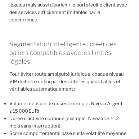
légales mais aussi d’enrichir le portefeuille client avec
des services difficilement imitables par la
concurrence.
Segmentation intelligente : créer des
paliers compatibles avec les limites
légales
Pour éviter toute ambiguïté juridique, chaque niveau
VIP doit être défini par des critères quantifiables et
vérifiables automatiquement :
Volume mensuel de mises (exemple : Niveau Argent
≥ 15 000 EUR)
Durée d’activité continue (exemple : Niveau Or ≥ 12
mois sans interruption)
Score comportemental basé sur la volatilité moyenne