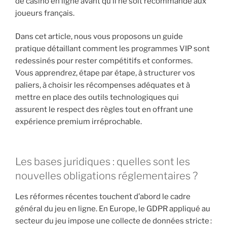
de casino en ligne avant qu’il ne soit recommandé aux
joueurs français.
Dans cet article, nous vous proposons un guide
pratique détaillant comment les programmes VIP sont
redessinés pour rester compétitifs et conformes.
Vous apprendrez, étape par étape, à structurer vos
paliers, à choisir les récompenses adéquates et à
mettre en place des outils technologiques qui
assurent le respect des règles tout en offrant une
expérience premium irréprochable.
Les bases juridiques : quelles sont les
nouvelles obligations réglementaires ?
Les réformes récentes touchent d’abord le cadre
général du jeu en ligne. En Europe, le GDPR appliqué au
secteur du jeu impose une collecte de données stricte :