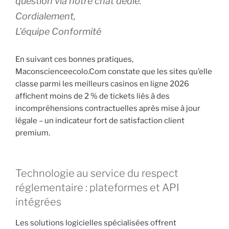
question via notre chat dédié.
Cordialement,
L’équipe Conformité
En suivant ces bonnes pratiques,
Maconscienceecolo.Com constate que les sites qu’elle
classe parmi les meilleurs casinos en ligne 2026
affichent moins de 2 % de tickets liés à des
incompréhensions contractuelles après mise à jour
légale – un indicateur fort de satisfaction client
premium.
Technologie au service du respect
réglementaire : plateformes et API
intégrées
Les solutions logicielles spécialisées offrent