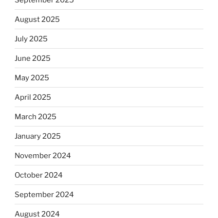
August 2025
July 2025
June 2025
May 2025
April 2025
March 2025
January 2025
November 2024
October 2024
September 2024
August 2024