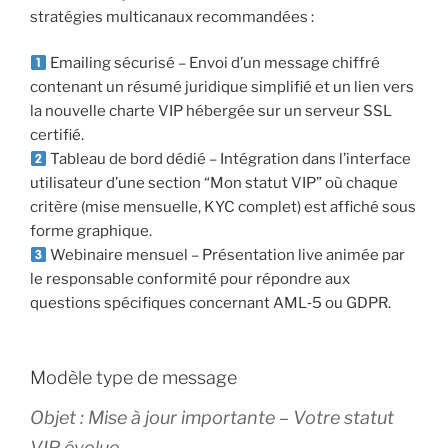
stratégies multicanaux recommandées :
Emailing sécurisé – Envoi d’un message chiffré
contenant un résumé juridique simplifié et un lien vers
la nouvelle charte VIP hébergée sur un serveur SSL
certifié.
Tableau de bord dédié – Intégration dans l’interface
utilisateur d’une section “Mon statut VIP” où chaque
critère (mise mensuelle, KYC complet) est affiché sous
forme graphique.
Webinaire mensuel – Présentation live animée par
le responsable conformité pour répondre aux
questions spécifiques concernant AML‑5 ou GDPR.
Modèle type de message
Objet
: Mise à jour importante – Votre statut
VIP évolue