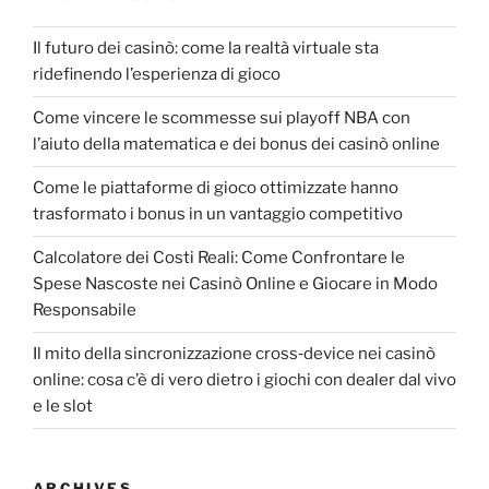
Il futuro dei casinò: come la realtà virtuale sta
ridefinendo l’esperienza di gioco
Come vincere le scommesse sui playoff NBA con
l’aiuto della matematica e dei bonus dei casinò online
Come le piattaforme di gioco ottimizzate hanno
trasformato i bonus in un vantaggio competitivo
Calcolatore dei Costi Reali: Come Confrontare le
Spese Nascoste nei Casinò Online e Giocare in Modo
Responsabile
Il mito della sincronizzazione cross‑device nei casinò
online: cosa c’è di vero dietro i giochi con dealer dal vivo
e le slot
ARCHIVES