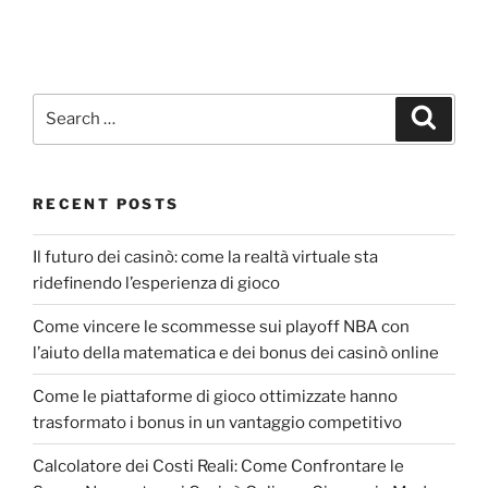
RECENT POSTS
Il futuro dei casinò: come la realtà virtuale sta
ridefinendo l’esperienza di gioco
Come vincere le scommesse sui playoff NBA con
l’aiuto della matematica e dei bonus dei casinò online
Come le piattaforme di gioco ottimizzate hanno
trasformato i bonus in un vantaggio competitivo
Calcolatore dei Costi Reali: Come Confrontare le