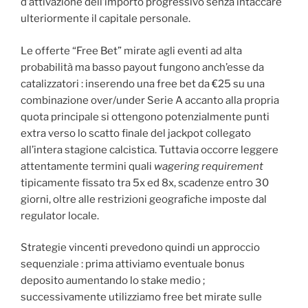
d’attivazione dell’importo progressivo senza intaccare
ulteriormente il capitale personale.​
Le offerte “Free Bet” mirate agli eventi ad alta
probabilità ma basso payout fungono anch’esse da
catalizzatori : inserendo una free bet da €25 su una
combinazione over/under Serie A accanto alla propria
quota principale si ottengono potenzialmente punti
extra verso lo scatto finale del jackpot collegato
all’intera stagione calcistica.​ Tuttavia occorre leggere
attentamente termini quali
wagering requirement
tipicamente fissato tra 5x ed 8x, scadenze entro 30
giorni, oltre alle restrizioni geografiche imposte dal
regulator locale.​
Strategie vincenti prevedono quindi un approccio
sequenziale : prima attiviamo eventuale bonus
deposito aumentando lo stake medio ;
successivamente utilizziamo free bet mirate sulle