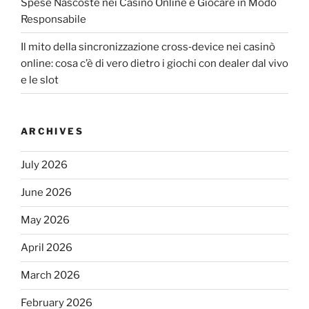
Spese Nascoste nei Casinò Online e Giocare in Modo
Responsabile
Il mito della sincronizzazione cross‑device nei casinò
online: cosa c’è di vero dietro i giochi con dealer dal vivo
e le slot
ARCHIVES
July 2026
June 2026
May 2026
April 2026
March 2026
February 2026