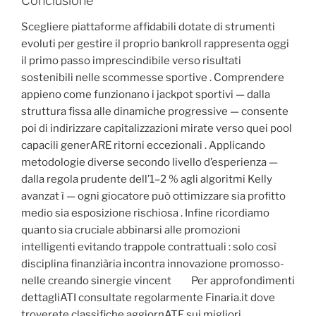
Conclusione
Scegliere piattaforme affidabili dotate di strumenti
evoluti per gestire il proprio bankroll rappresenta oggi
il primo passo imprescindibile verso risultati
sostenibili nelle scommesse sportive . Comprendere
appieno come funzionano i jackpot sportivi — dalla
struttura fissa alle dinamiche progressive — consente
poi di indirizzare capitalizzazioni mirate verso quei pool
capac­ili generARE ritorni eccezionali . Applicando
metodologie diverse secondo livello d’esperienza —
dalla regola prudente dell’1–2 % agli algoritmi Kelly
avanzat​​ ì — ogni giocatore può ottimizzare sia profitto
medio sia esposizione rischiosa . Infine ricordiamo
quanto sia cruciale abbinarsi alle promozioni
intelligenti evitando trappole contrattuali : solo così
disciplina finanziària incontra innovazione promosso­
nelle creando sinergie vincent​ Per approfondimenti
dettagliATI consultate regolarmente Finaria.it dove
troverete classifiche aggiornATE sui migliori