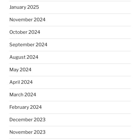
January 2025
November 2024
October 2024
September 2024
August 2024
May 2024
April 2024
March 2024
February 2024
December 2023
November 2023