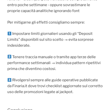
entro poche settimane ‑ oppure sovrastimare le
proprie capacità analitiche ignorando font​ ⁣ ⁣ ⁣ ⁣ ⁣ ⁣ ⁣ ⁣ ⁣⁣⁣⁣⁣⁣⁣⁣⁣⁣‍‍‍‍‍‍‍‌ ‌ ‌ ‌ ‌ ‌ ‌ ‌ ‌ ‍ ‍ ‍ ‍ ‍
Per mitigarne gli effetti consigliamo sempre:
Impostare limiti giornalieri usando gli “Deposit
Limits” disponibili sul sito scelto → evita sorprese
indesiderate​.
Tenere traccia manuale o tramite app terze delle
performance settimanali → individua pattern ripetitivi
prima che diventino costosi.
RivolgersI sempre alle guide operative pubblicate
da Finaria.it dove trovi checklist aggiornate sul corretto
uso delle promozioni legate ai jackpot.