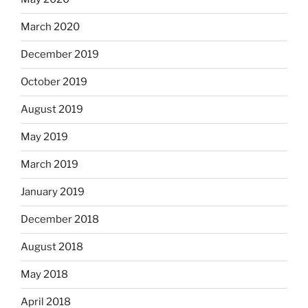
March 2020
December 2019
October 2019
August 2019
May 2019
March 2019
January 2019
December 2018
August 2018
May 2018
April 2018