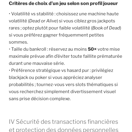
Critères de choix d’un jeu selon son profil joueur
• Volatilité vs stabilité : choisissez une machine haute
volatilité (
Dead or Alive
) si vous ciblez gros jackpots
rares ; optez plutôt pour faible volatilité (
Book of Dead
)
si vous préférez gagner fréquemment petites
sommes.
• Taille du bankroll : réservez au moins
50×
votre mise
maximale prévue afin d’éviter toute faillite prématurée
durant une mauvaise série.
• Préférence stratégique vs hasard pur : privilégiez
blackjack ou poker si vous appréciez analyser
probabilités ; tournez-vous vers slots thématiques si
vous recherchez simplement divertissement visuel
sans prise décision complexe.
IV Sécurité des transactions financières
et protection des données personnelles