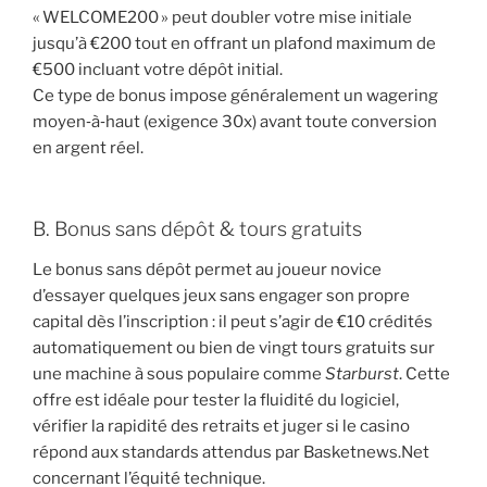
« WELCOME200 » peut doubler votre mise initiale
jusqu’à €200 tout en offrant un plafond maximum de
€500 incluant votre dépôt initial.
Ce type de bonus impose généralement un wagering
moyen‑à‑haut (exigence 30x) avant toute conversion
en argent réel.
B. Bonus sans dépôt & tours gratuits
Le bonus sans dépôt permet au joueur novice
d’essayer quelques jeux sans engager son propre
capital dès l’inscription : il peut s’agir de €10 crédités
automatiquement ou bien de vingt tours gratuits sur
une machine à sous populaire comme
Starburst
. Cette
offre est idéale pour tester la fluidité du logiciel,
vérifier la rapidité des retraits et juger si le casino
répond aux standards attendus par Basketnews.Net
concernant l’équité technique.