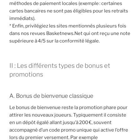
méthodes de paiement locales (exemple : certaines
cartes bancaires ne sont pas éligibles pour les retraits
immédiats).
* Enfin, privilégiez les sites mentionnés plusieurs fois
dans nos revues Basketnews.Net qui ont reçu une note
supérieure à 4/5 sur la conformité légale.
II : Les différents types de bonus et
promotions
A. Bonus de bienvenue classique
Le bonus de bienvenue reste la promotion phare pour
attirer les nouveaux joueurs. Typiquement il consiste
en un dépôt égalé allant jusqu’à 200 €, souvent
accompagné d’un code promo unique qui active l’offre
lors du premier versement. Par exemple