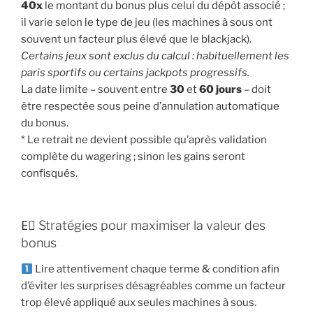
40x
le montant du bonus plus celui du dépôt associé ;
il varie selon le type de jeu (les machines à sous ont
souvent un facteur plus élevé que le blackjack).
Certains jeux sont exclus du calcul : habituellement les
paris sportifs ou certains jackpots progressifs.
La date limite – souvent entre
30
et
60 jours
– doit
être respectée sous peine d’annulation automatique
du bonus.
* Le retrait ne devient possible qu’après validation
complète du wagering ; sinon les gains seront
confisqués.
E️⃣ Stratégies pour maximiser la valeur des
bonus
Lire attentivement chaque terme & condition afin
d’éviter les surprises désagréables comme un facteur
trop élevé appliqué aux seules machines à sous.