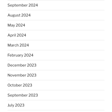
September 2024
August 2024
May 2024
April 2024
March 2024
February 2024
December 2023
November 2023
October 2023
September 2023
July 2023