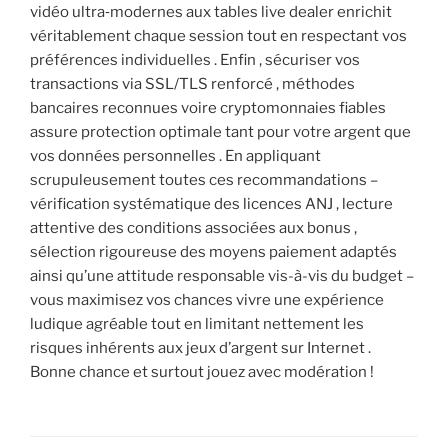
vidéo ultra‑modernes aux tables live dealer enrichit
véritablement chaque session tout en respectant vos
préférences individuelles . Enfin , sécuriser vos
transactions via SSL/TLS renforcé , méthodes
bancaires reconnues voire cryptomonnaies fiables
assure protection optimale tant pour votre argent que
vos données personnelles . En appliquant
scrupuleusement toutes ces recommandations –
vérification systématique des licences ANJ , lecture
attentive des conditions associées aux bonus ,
sélection rigoureuse des moyens paiement adaptés
ainsi qu’une attitude responsable vis-à-vis du budget –
vous maximisez vos chances vivre une expérience
ludique agréable tout en limitant nettement les
risques inhérents aux jeux d’argent sur Internet .
Bonne chance et surtout jouez avec modération !