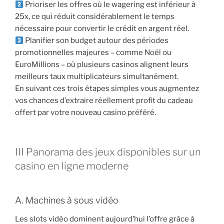
Prioriser les offres où le wagering est inférieur à
25x, ce qui réduit considérablement le temps
nécessaire pour convertir le crédit en argent réel.
Planifier son budget autour des périodes
promotionnelles majeures – comme Noël ou
EuroMillions – où plusieurs casinos alignent leurs
meilleurs taux multiplicateurs simultanément.
En suivant ces trois étapes simples vous augmentez
vos chances d’extraire réellement profit du cadeau
offert par votre nouveau casino préféré.
III Panorama des jeux disponibles sur un
casino en ligne moderne
A. Machines à sous vidéo
Les slots vidéo dominent aujourd’hui l’offre grâce à