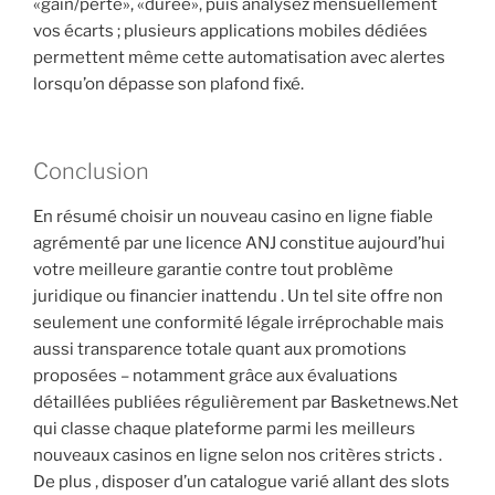
«gain/perte», «durée», puis analysez mensuellement
vos écarts ; plusieurs applications mobiles dédiées
permettent même cette automatisation avec alertes
lorsqu’on dépasse son plafond fixé.
Conclusion
En résumé choisir un nouveau casino en ligne fiable
agrémenté par une licence ANJ constitue aujourd’hui
votre meilleure garantie contre tout problème
juridique ou financier inattendu . Un tel site offre non
seulement une conformité légale irréprochable mais
aussi transparence totale quant aux promotions
proposées – notamment grâce aux évaluations
détaillées publiées régulièrement par Basketnews.Net
qui classe chaque plateforme parmi les meilleurs
nouveaux casinos en ligne selon nos critères stricts .
De plus , disposer d’un catalogue varié allant des slots