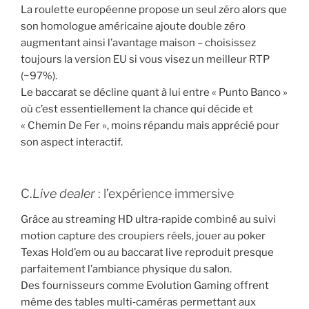
La roulette européenne propose un seul zéro alors que
son homologue américaine ajoute double zéro
augmentant ainsi l’avantage maison – choisissez
toujours la version EU si vous visez un meilleur RTP
(~97%).
Le baccarat se décline quant à lui entre « Punto Banco »
où c’est essentiellement la chance qui décide et
« Chemin De Fer », moins répandu mais apprécié pour
son aspect interactif.
C.
Live dealer
: l’expérience immersive
Grâce au streaming HD ultra‑rapide combiné au suivi
motion capture des croupiers réels, jouer au poker
Texas Hold’em ou au baccarat live reproduit presque
parfaitement l’ambiance physique du salon.
Des fournisseurs comme Evolution Gaming offrent
même des tables multi‑caméras permettant aux