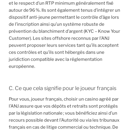
et le respect d’un RTP minimum généralement fixé
autour de 96 %. Ils sont également tenus d’intégrer un
dispositif anti‑jeune permettant le contrôle d’âge lors
de l’inscription ainsi qu’un système robuste de
prévention du blanchiment d’argent (KYC – Know Your
Customer). Les sites offshore reconnus par l’ANJ
peuvent proposer leurs services tant qu’ils acceptent
ces contrôles et qu’ils sont hébergés dans une
juridiction compatible avec la réglementation
européenne.
C. Ce que cela signifie pour le joueur français
Pour vous, joueur français, choisir un casino agréé par
l’ANJ assure que vos dépôts et retraits sont protégés
par la législation nationale ; vous bénéficiez ainsi d’un
recours possible devant l’Autorité ou via les tribunaux
français en cas de litige commercial ou technique. De