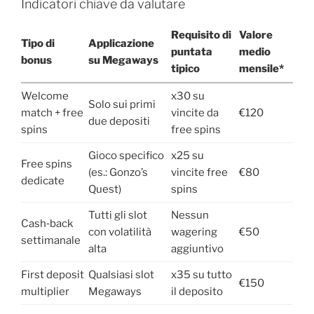
Indicatori chiave da valutare
Requisito di
Valore
Tipo di
Applicazione
puntata
medio
bonus
su Megaways
tipico
mensile*
Welcome
x30 su
Solo sui primi
match + free
vincite da
€120
due depositi
spins
free spins
Gioco specifico
x25 su
Free spins
(es.: Gonzo’s
vincite free
€80
dedicate
Quest)
spins
Tutti gli slot
Nessun
Cash‑back
con volatilità
wagering
€50
settimanale
alta
aggiuntivo
First deposit
Qualsiasi slot
x35 su tutto
€150
multiplier
Megaways
il deposito