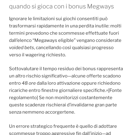
quando si gioca con i bonus Megways
Ignorare le limitazioni sui giochi consentiti può
trasformarsi rapidamente in una perdita inutile: molti
termini prevedono che scommesse effettuate fuori
dall’elenco “Megaways eligible” vengano considerate
voided bets
, cancellando così qualsiasi progresso
verso il wagering richiesto.
Sottovalutare il tempo residuo dei bonus rappresenta
un altro rischio significativo—alcune offerte scadono
entro
48 ore
dalla loro attivazione oppure richiedono
ricariche entro finestre giornaliere specifiche.^[Fonte
regolamento] Se non monitorizzi costantemente
queste scadenze rischierai d’invalidarne gran parte
senza nemmeno accorgertene.
Un errore strategico frequente è quello di adottare
scommesse troppo aggressive fin dall’inizio—ad