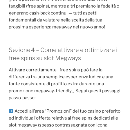
tangibili (free spins), mentre altri premiano la fedeltà o
generano cash‑back continui — tutti aspetti
fondamentali da valutare nella scelta della tua
prossima esperienza megaway nel nuovo anno!
Sezione 4 – Come attivare e ottimizzare i
free spins su slot Megways
Attivare correttamente i free spins può fare la
differenza tra una semplice esperienza ludica e una
fonte consistente di profitto extra durante una
promozione.megaway-friendly._ Segui questi passaggi
passo‑passo:
Accedi all’area “Promozioni” del tuo casino preferito
ed individua l’offerta relativa ai free spins dedicati alle
slot megaway (spesso contrassegnata con icona