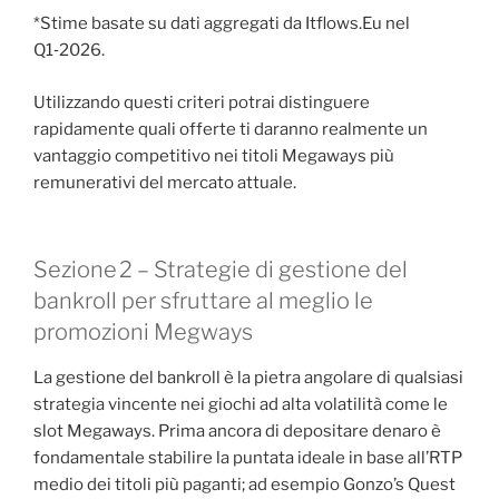
*Stime basate su dati aggregati da Itflows.Eu nel
Q1‑2026.
Utilizzando questi criteri potrai distinguere
rapidamente quali offerte ti daranno realmente un
vantaggio competitivo nei titoli Megaways più
remunerativi del mercato attuale.
Sezione 2 – Strategie di gestione del
bankroll per sfruttare al meglio le
promozioni Megways
La gestione del bankroll è la pietra angolare di qualsiasi
strategia vincente nei giochi ad alta volatilità come le
slot Megaways. Prima ancora di depositare denaro è
fondamentale stabilire la puntata ideale in base all’RTP
medio dei titoli più paganti; ad esempio Gonzo’s Quest