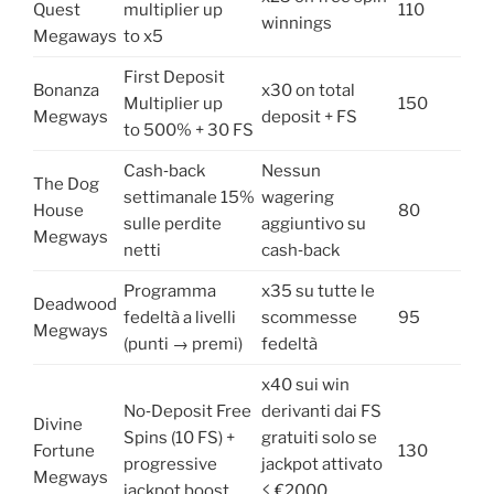
Quest
multiplier up
110
winnings
Megaways
to x5
First Deposit
Bonanza
x30 on total
Multiplier up
150
Megways
deposit + FS
to 500% + 30 FS
Cash‑back
Nessun
The Dog
settimanale 15%
wagering
House
80
sulle perdite
aggiuntivo su
Megways
netti
cash‑back
Programma
x35 su tutte le
Deadwood
fedeltà a livelli
scommesse
95
Megways
(punti → premi)
fedeltà
x40 sui win
No‑Deposit Free
derivanti dai FS
Divine
Spins (10 FS) +
gratuiti solo se
Fortune
130
progressive
jackpot attivato
Megways
jackpot boost
≤ €2000