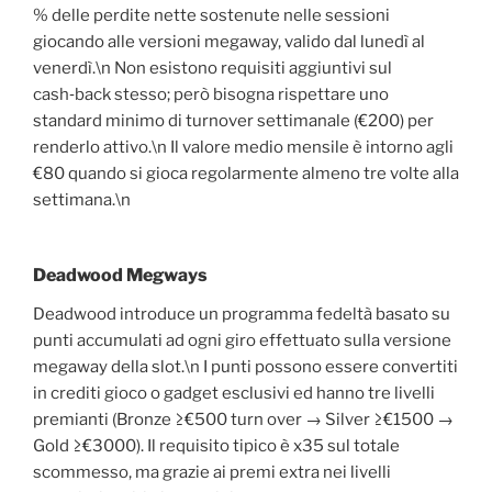
% delle perdite nette sostenute nelle sessioni
giocando alle versioni megaway, valido dal lunedì al
venerdì.\n Non esistono requisiti aggiuntivi sul
cash‑back stesso; però bisogna rispettare uno
standard minimo di turnover settimanale (€200) per
renderlo attivo.\n Il valore medio mensile è intorno agli
€80 quando si gioca regolarmente almeno tre volte alla
settimana.\n
Deadwood Megways
Deadwood introduce un programma fedeltà basato su
punti accumulati ad ogni giro effettuato sulla versione
megaway della slot.\n I punti possono essere convertiti
in crediti gioco o gadget esclusivi ed hanno tre livelli
premianti (Bronze ≥€500 turn over → Silver ≥€1500 →
Gold ≥€3000). Il requisito tipico è x35 sul totale
scommesso, ma grazie ai premi extra nei livelli