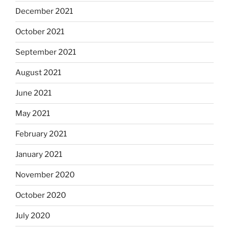
December 2021
October 2021
September 2021
August 2021
June 2021
May 2021
February 2021
January 2021
November 2020
October 2020
July 2020