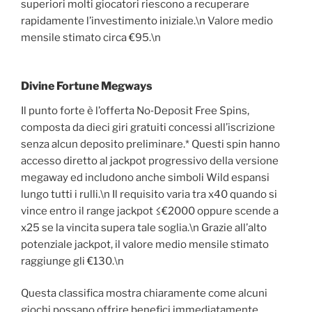
superiori molti giocatori riescono a recuperare
rapidamente l’investimento iniziale.\n Valore medio
mensile stimato circa €95.\n
Divine Fortune Megways
Il punto forte è l’offerta No‑Deposit Free Spins,
composta da dieci giri gratuiti concessi all’iscrizione
senza alcun deposito preliminare.* Questi spin hanno
accesso diretto al jackpot progressivo della versione
megaway ed includono anche simboli Wild espansi
lungo tutti i rulli.\n Il requisito varia tra x40 quando si
vince entro il range jackpot ≤€2000 oppure scende a
x25 se la vincita supera tale soglia.\n Grazie all’alto
potenziale jackpot, il valore medio mensile stimato
raggiunge gli €130.\n
Questa classifica mostra chiaramente come alcuni
giochi possano offrire benefici immediatamente