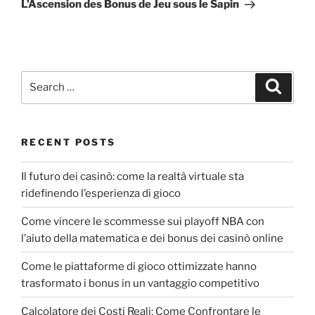
L’Ascension des Bonus de Jeu sous le Sapin
RECENT POSTS
Il futuro dei casinò: come la realtà virtuale sta
ridefinendo l’esperienza di gioco
Come vincere le scommesse sui playoff NBA con
l’aiuto della matematica e dei bonus dei casinò online
Come le piattaforme di gioco ottimizzate hanno
trasformato i bonus in un vantaggio competitivo
Calcolatore dei Costi Reali: Come Confrontare le