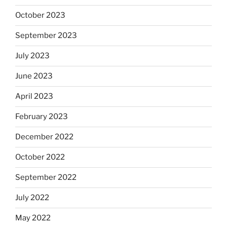
October 2023
September 2023
July 2023
June 2023
April 2023
February 2023
December 2022
October 2022
September 2022
July 2022
May 2022