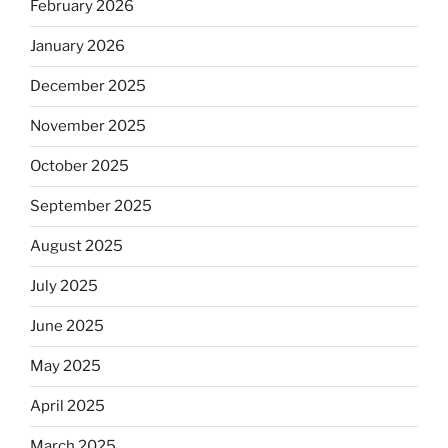
February 2026
January 2026
December 2025
November 2025
October 2025
September 2025
August 2025
July 2025
June 2025
May 2025
April 2025
March 2025