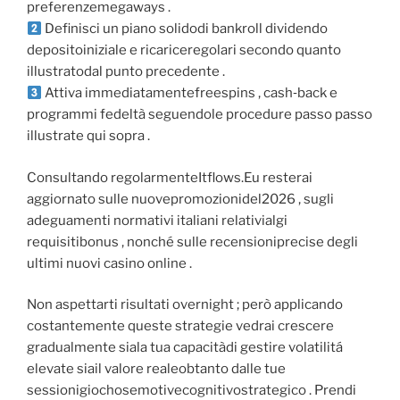
preferenzemegaw­ays .
Definisci un piano solido​di bankroll dividendo
depositoiniziale e ricariceregolari secondo quanto
illustratodal punto precedente .
Attiva immediatamentefree­spins , cash‑back e
programmi fedeltà seguendole procedure passo passo
illustrate qui sopra .
Consultando regolarmenteItflows.Eu resterai
aggiornato sulle nuovepromozionidel​2026 , sugli
adeguamenti normativi italiani relativialgi
requisitibonus , nonché sulle recensioniprecise degli
ultimi nuovi casino online .
Non aspettarti risultati overnight ; però applicando
costantemente queste strategie vedrai crescere
gradualmente siala tua capacitàdi gestire volatilitá
elevate siail valore realeobtanto dalle tue
sessionigiochosemotivecognitivo­strategico . Prendi