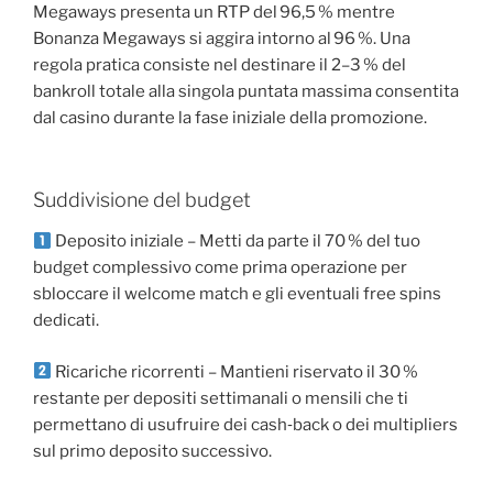
Megaways presenta un RTP del 96,5 % mentre
Bonanza Megaways si aggira intorno al 96 %. Una
regola pratica consiste nel destinare il 2–3 % del
bankroll totale alla singola puntata massima consentita
dal casino durante la fase iniziale della promozione.
Suddivisione del budget
Deposito iniziale – Metti da parte il 70 % del tuo
budget complessivo come prima operazione per
sbloccare il welcome match e gli eventuali free spins
dedicati.
Ricariche ricorrenti – Mantieni riservato il 30 %
restante per depositi settimanali o mensili che ti
permettano di usufruire dei cash‑back o dei multipliers
sul primo deposito successivo.