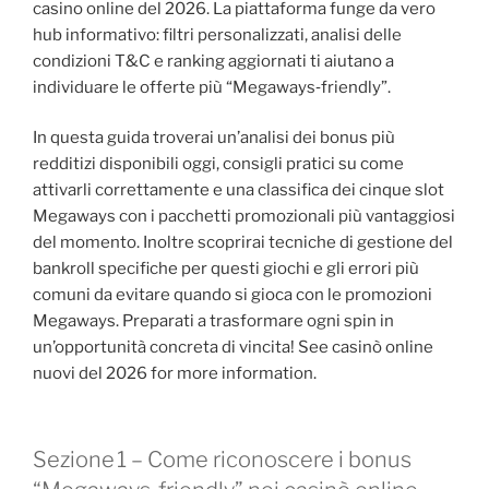
casino online del 2026. La piattaforma funge da vero
hub informativo: filtri personalizzati, analisi delle
condizioni T&C e ranking aggiornati ti aiutano a
individuare le offerte più “Megaways‑friendly”.
In questa guida troverai un’analisi dei bonus più
redditizi disponibili oggi, consigli pratici su come
attivarli correttamente e una classifica dei cinque slot
Megaways con i pacchetti promozionali più vantaggiosi
del momento. Inoltre scoprirai tecniche di gestione del
bankroll specifiche per questi giochi e gli errori più
comuni da evitare quando si gioca con le promozioni
Megaways. Preparati a trasformare ogni spin in
un’opportunità concreta di vincita! See casinò online
nuovi del 2026 for more information.
Sezione 1 – Come riconoscere i bonus