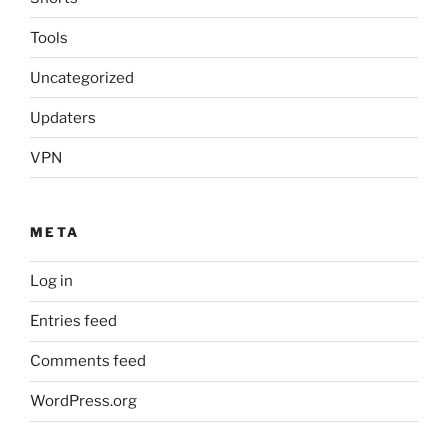
Tools
Uncategorized
Updaters
VPN
META
Log in
Entries feed
Comments feed
WordPress.org