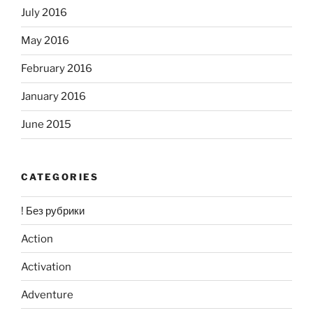
July 2016
May 2016
February 2016
January 2016
June 2015
CATEGORIES
! Без рубрики
Action
Activation
Adventure