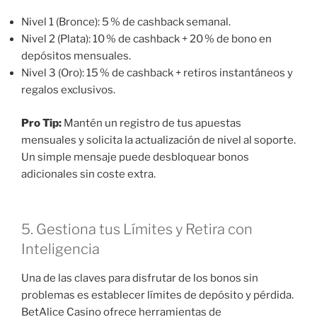
Nivel 1 (Bronce): 5 % de cashback semanal.
Nivel 2 (Plata): 10 % de cashback + 20 % de bono en
depósitos mensuales.
Nivel 3 (Oro): 15 % de cashback + retiros instantáneos y
regalos exclusivos.
Pro Tip:
Mantén un registro de tus apuestas
mensuales y solicita la actualización de nivel al soporte.
Un simple mensaje puede desbloquear bonos
adicionales sin coste extra.
5. Gestiona tus Límites y Retira con
Inteligencia
Una de las claves para disfrutar de los bonos sin
problemas es establecer límites de depósito y pérdida.
BetAlice Casino ofrece herramientas de