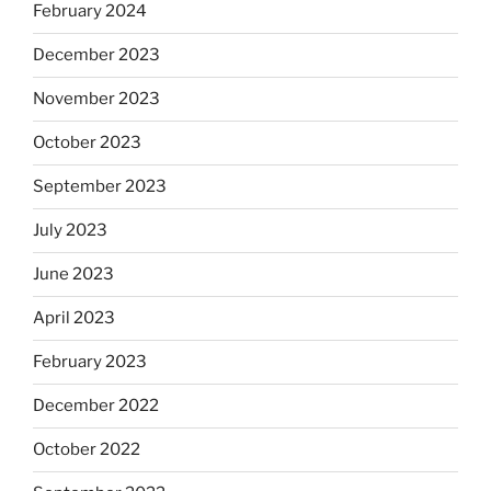
February 2024
December 2023
November 2023
October 2023
September 2023
July 2023
June 2023
April 2023
February 2023
December 2022
October 2022