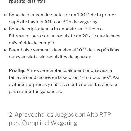
apuesta) distintas.
Bono de bienvenida: suele ser un 100 % de tu primer
depósito hasta 500 €, con 30 x de wagering.
Bono de cripto: iguala tu depósito en Bitcoin o
Ethereum, pero con un requisito de 20 x, lo que lo hace
más rápido de cumplir.
Reembolso semanal: devuelve el 10 % de tus pérdidas
netas en slots, sin requisitos de apuesta.
Pro Tip:
Antes de aceptar cualquier bono, revisa la
tabla de condiciones en la sección “Promociones”. Así
evitarás sorpresas y sabrás cuánto necesitas apostar
para retirar tus ganancias.
2. Aprovecha los Juegos con Alto RTP
para Cumplir el Wagering