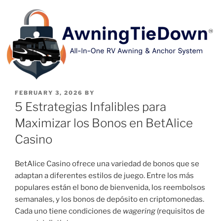
FEBRUARY 3, 2026
BY
5 Estrategias Infalibles para
Maximizar los Bonos en BetAlice
Casino
BetAlice Casino ofrece una variedad de bonos que se
adaptan a diferentes estilos de juego. Entre los más
populares están el bono de bienvenida, los reembolsos
semanales, y los bonos de depósito en criptomonedas.
Cada uno tiene condiciones de
wagering
(requisitos de