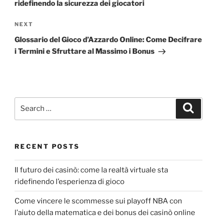
ridefinendo la sicurezza dei giocatori
NEXT
Glossario del Gioco d’Azzardo Online: Come Decifrare
i Termini e Sfruttare al Massimo i Bonus
RECENT POSTS
Il futuro dei casinò: come la realtà virtuale sta
ridefinendo l’esperienza di gioco
Come vincere le scommesse sui playoff NBA con
l’aiuto della matematica e dei bonus dei casinò online