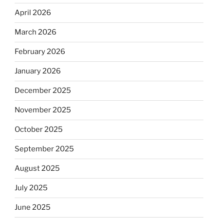
April 2026
March 2026
February 2026
January 2026
December 2025
November 2025
October 2025
September 2025
August 2025
July 2025
June 2025