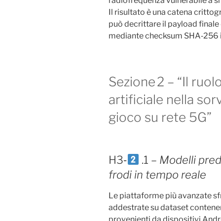
radiofrequenza vulnerabile a sn
Il risultato è una catena critto
può decrittare il payload finale
mediante checksum SHA‑256 i
Sezione 2 – “Il ruolo
artificiale nella sor
gioco su rete 5G”
H3‑
.1 –
Modelli predi
frodi in tempo reale
Le piattaforme più avanzate sfr
addestrate su dataset contenent
provenienti da dispositivi Andr