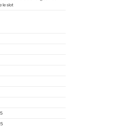
 le slot
25
25