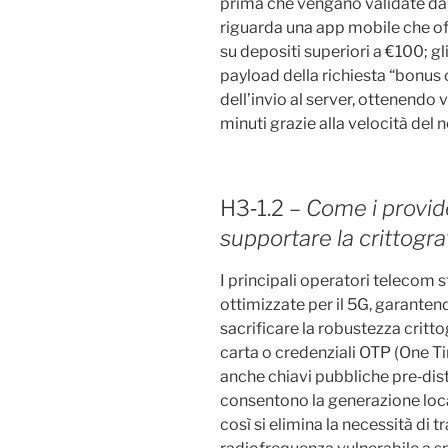
prima che vengano validate dal
riguarda una app mobile che o
su depositi superiori a €100; gl
payload della richiesta “bonus
dell’invio al server, ottenendo 
minuti grazie alla velocità del
H3‑1.2 –
Come i provid
supportare la crittogr
I principali operatori telecom 
ottimizzate per il 5G, garante
sacrificare la robustezza critto
carta o credenziali OTP (One T
anche chiavi pubbliche pre‑dis
consentono la generazione local
così si elimina la necessità di 