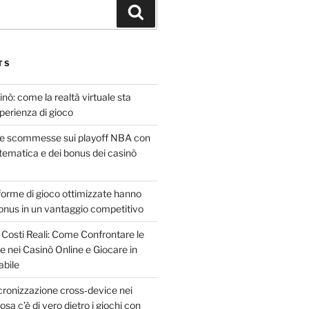
TS
sinò: come la realtà virtuale sta
sperienza di gioco
le scommesse sui playoff NBA con
atematica e dei bonus dei casinò
forme di gioco ottimizzate hanno
onus in un vantaggio competitivo
 Costi Reali: Come Confrontare le
 nei Casinò Online e Giocare in
bile
incronizzazione cross‑device nei
osa c’è di vero dietro i giochi con