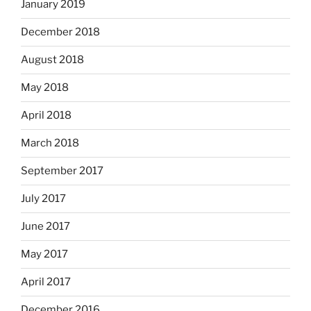
January 2019
December 2018
August 2018
May 2018
April 2018
March 2018
September 2017
July 2017
June 2017
May 2017
April 2017
December 2016