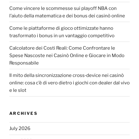
Come vincere le scommesse sui playoff NBA con
l’aiuto della matematica e dei bonus dei casinò online
Come le piattaforme di gioco ottimizzate hanno
trasformato i bonus in un vantaggio competitivo
Calcolatore dei Costi Reali: Come Confrontare le
Spese Nascoste nei Casinò Online e Giocare in Modo
Responsabile
Il mito della sincronizzazione cross‑device nei casinò
online: cosa c’è di vero dietro i giochi con dealer dal vivo
e le slot
ARCHIVES
July 2026