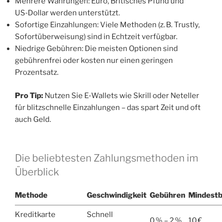
Mehrere Währungen: Euro, Britisches Pfund und
US‑Dollar werden unterstützt.
Sofortige Einzahlungen: Viele Methoden (z. B. Trustly,
Sofortüberweisung) sind in Echtzeit verfügbar.
Niedrige Gebühren: Die meisten Optionen sind
gebührenfrei oder kosten nur einen geringen
Prozentsatz.
Pro Tip:
Nutzen Sie E‑Wallets wie Skrill oder Neteller
für blitzschnelle Einzahlungen – das spart Zeit und oft
auch Geld.
Die beliebtesten Zahlungsmethoden im
Überblick
Methode
Geschwindigkeit
Gebühren
Mindest
Kreditkarte
Schnell
0 % – 2 %
10 €