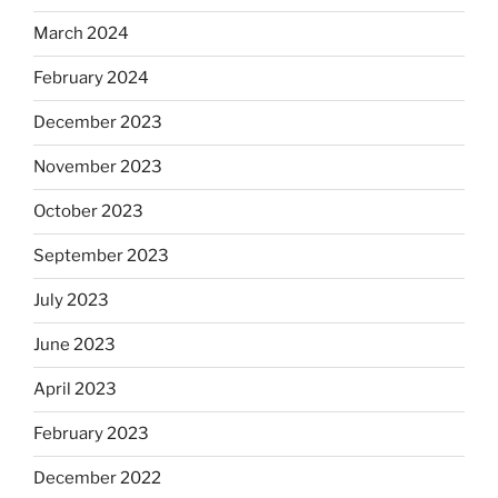
March 2024
February 2024
December 2023
November 2023
October 2023
September 2023
July 2023
June 2023
April 2023
February 2023
December 2022