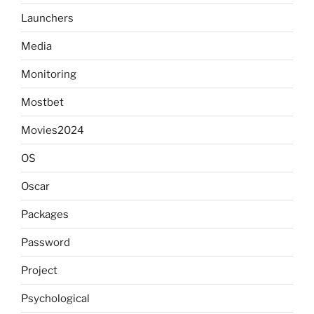
Launchers
Media
Monitoring
Mostbet
Movies2024
OS
Oscar
Packages
Password
Project
Psychological