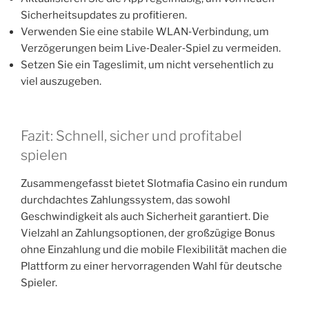
Sicherheitsupdates zu profitieren.
Verwenden Sie eine stabile WLAN‑Verbindung, um
Verzögerungen beim Live‑Dealer‑Spiel zu vermeiden.
Setzen Sie ein Tageslimit, um nicht versehentlich zu
viel auszugeben.
Fazit: Schnell, sicher und profitabel
spielen
Zusammengefasst bietet Slotmafia Casino ein rundum
durchdachtes Zahlungssystem, das sowohl
Geschwindigkeit als auch Sicherheit garantiert. Die
Vielzahl an Zahlungsoptionen, der großzügige Bonus
ohne Einzahlung und die mobile Flexibilität machen die
Plattform zu einer hervorragenden Wahl für deutsche
Spieler.