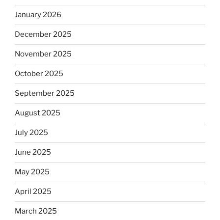
January 2026
December 2025
November 2025
October 2025
September 2025
August 2025
July 2025
June 2025
May 2025
April 2025
March 2025