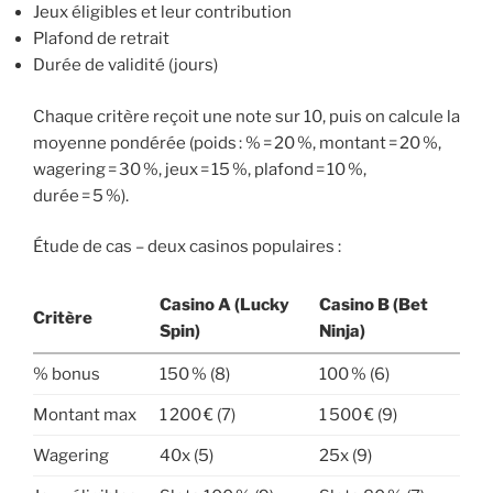
Jeux éligibles et leur contribution
Plafond de retrait
Durée de validité (jours)
Chaque critère reçoit une note sur 10, puis on calcule la
moyenne pondérée (poids : % = 20 %, montant = 20 %,
wagering = 30 %, jeux = 15 %, plafond = 10 %,
durée = 5 %).
Étude de cas – deux casinos populaires :
Casino A (Lucky
Casino B (Bet
Critère
Spin)
Ninja)
% bonus
150 % (8)
100 % (6)
Montant max
1 200 € (7)
1 500 € (9)
Wagering
40x (5)
25x (9)