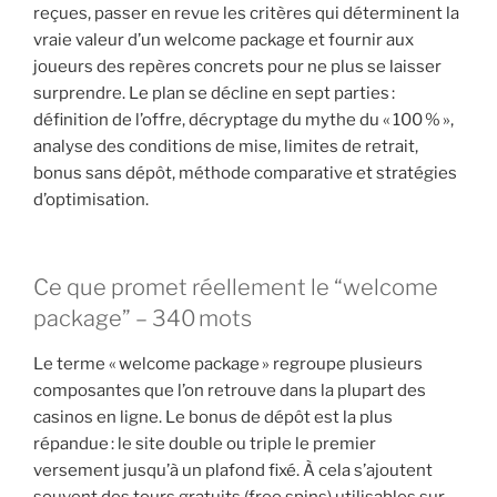
reçues, passer en revue les critères qui déterminent la
vraie valeur d’un welcome package et fournir aux
joueurs des repères concrets pour ne plus se laisser
surprendre. Le plan se décline en sept parties :
définition de l’offre, décryptage du mythe du « 100 % »,
analyse des conditions de mise, limites de retrait,
bonus sans dépôt, méthode comparative et stratégies
d’optimisation.
Ce que promet réellement le “welcome
package” – 340 mots
Le terme « welcome package » regroupe plusieurs
composantes que l’on retrouve dans la plupart des
casinos en ligne. Le bonus de dépôt est la plus
répandue : le site double ou triple le premier
versement jusqu’à un plafond fixé. À cela s’ajoutent
souvent des tours gratuits (free spins) utilisables sur