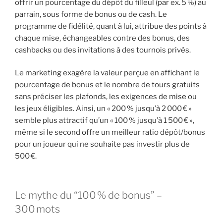
offrir un pourcentage du dépôt du filleul (par ex. 5 %) au
parrain, sous forme de bonus ou de cash. Le
programme de fidélité, quant à lui, attribue des points à
chaque mise, échangeables contre des bonus, des
cashbacks ou des invitations à des tournois privés.
Le marketing exagère la valeur perçue en affichant le
pourcentage de bonus et le nombre de tours gratuits
sans préciser les plafonds, les exigences de mise ou
les jeux éligibles. Ainsi, un « 200 % jusqu’à 2 000 € »
semble plus attractif qu’un « 100 % jusqu’à 1 500 € »,
même si le second offre un meilleur ratio dépôt/bonus
pour un joueur qui ne souhaite pas investir plus de
500 €.
Le mythe du “100 % de bonus” –
300 mots