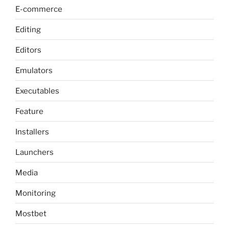
E-commerce
Editing
Editors
Emulators
Executables
Feature
Installers
Launchers
Media
Monitoring
Mostbet