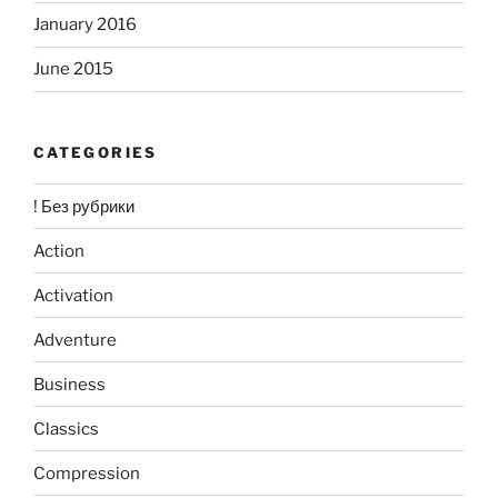
January 2016
June 2015
CATEGORIES
! Без рубрики
Action
Activation
Adventure
Business
Classics
Compression