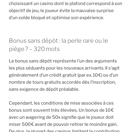
choisissant un casino dont le plafond correspond à son
objectif de jeu, le joueur évite la mauvaise surprise
d’un solde bloqué et optimise son expérience.
Bonus sans dépôt : la perle rare ou le
piège ? – 320 mots
Le bonus sans dépôt représente l’un des arguments
les plus séduants pour les nouveaux arrivants. Il s’agit
généralement d’un crédit gratuit (par ex. 10 €) ou d’un
nombre de tours gratuits accordés dès l’inscription,
sans exigence de dépôt préalable.
Cependant, les conditions de mise associées à ces
bonus sont souvent très élevées. Un bonus de 10 €
avec un wagering de 50x signifie que le joueur doit
miser 500 € avant de pouvoir retirer le moindre gain.
De plus, la plupart des casinos limitent la contribution