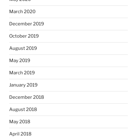
March 2020
December 2019
October 2019
August 2019
May 2019
March 2019
January 2019
December 2018
August 2018
May 2018
April 2018