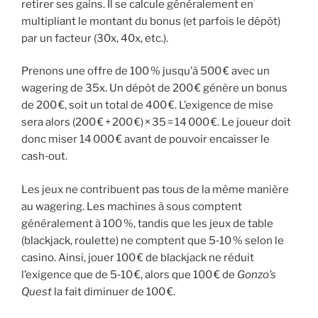
retirer ses gains. Il se calcule généralement en
multipliant le montant du bonus (et parfois le dépôt)
par un facteur (30x, 40x, etc.).
Prenons une offre de 100 % jusqu’à 500 € avec un
wagering de 35x. Un dépôt de 200 € génère un bonus
de 200 €, soit un total de 400 €. L’exigence de mise
sera alors (200 € + 200 €) × 35 = 14 000 €. Le joueur doit
donc miser 14 000 € avant de pouvoir encaisser le
cash‑out.
Les jeux ne contribuent pas tous de la même manière
au wagering. Les machines à sous comptent
généralement à 100 %, tandis que les jeux de table
(blackjack, roulette) ne comptent que 5‑10 % selon le
casino. Ainsi, jouer 100 € de blackjack ne réduit
l’exigence que de 5‑10 €, alors que 100 € de
Gonzo’s
Quest
la fait diminuer de 100 €.